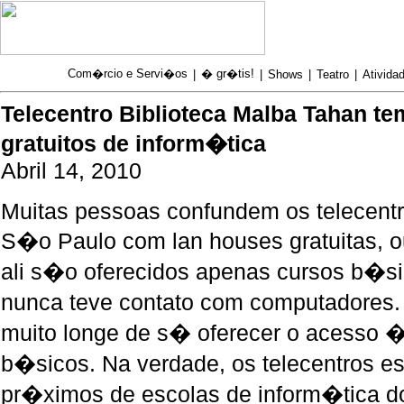
Com�rcio e Servi�os
� gr�tis!
|
|
Shows
|
Teatro
|
Atividad
Telecentro Biblioteca Malba Tahan te
gratuitos de inform�tica
Abril 14, 2010
Muitas pessoas confundem os telecent
S�o Paulo com lan houses gratuitas, 
ali s�o oferecidos apenas cursos b�s
nunca teve contato com computadores
muito longe de s� oferecer o acesso � 
b�sicos. Na verdade, os telecentros e
pr�ximos de escolas de inform�tica do