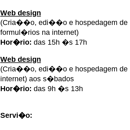
Web design
(Cria��o, edi��o e hospedagem de 
formul�rios na internet)
Hor�rio:
das 15h �s 17h
Web design
(Cria��o, edi��o e hospedagem de 
internet) aos s�bados
Hor�rio:
das 9h �s 13h
Servi�o: