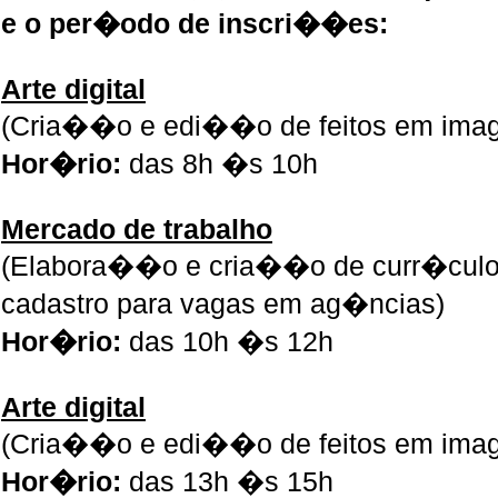
e o per�odo de inscri��es:
Arte digital
(Cria��o e edi��o de feitos em ima
Hor�rio:
das 8h �s 10h
Mercado de trabalho
(Elabora��o e cria��o de curr�culo, 
cadastro para vagas em ag�ncias)
Hor�rio:
das 10h �s 12h
Arte digital
(Cria��o e edi��o de feitos em ima
Hor�rio:
das 13h �s 15h