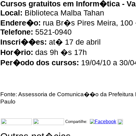
Cursos gratuitos em Inform�tica - Va
Local:
Biblioteca Malba Tahan
Endere�o:
rua Br�s Pires Meira, 100
Telefone:
5521-0940
Inscri��es:
at� 17 de abril
Hor�rio:
das 9h �s 17h
Per�odo dos cursos:
19/04/10 a 30/0
Fonte: Assessoria de Comunica��o da Prefeitura
Paulo
Compartilhe: