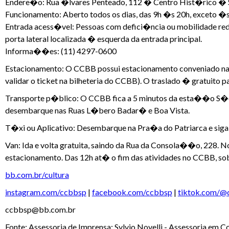
Endere�o: Rua �lvares Penteado, 112 � Centro Hist�rico �
Funcionamento: Aberto todos os dias, das 9h �s 20h, exceto �
Entrada acess�vel: Pessoas com defici�ncia ou mobilidade redu
porta lateral localizada � esquerda da entrada principal.
Informa��es: (11) 4297-0600
Estacionamento: O CCBB possui estacionamento conveniado na
validar o ticket na bilheteria do CCBB). O traslado � gratuito p
Transporte p�blico: O CCBB fica a 5 minutos da esta��o S�
desembarque nas Ruas L�bero Badar� e Boa Vista.
T�xi ou Aplicativo: Desembarque na Pra�a do Patriarca e sig
Van: Ida e volta gratuita, saindo da Rua da Consola��o, 228. 
estacionamento. Das 12h at� o fim das atividades no CCBB, s
bb.com.br/cultura
instagram.com/ccbbsp
|
facebook.com/ccbbsp
|
tiktok.com/@
ccbbsp@bb.com.br
Fonte: Assessoria de Imprensa: Sylvio Novelli - Assessoria e