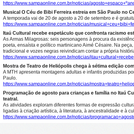
https://www.sampaonline.com.br/noticias/agosto+espaco+º
Musical O Céu de Bibi Ferreira estreia em São Paulo no Ce
A temporada vai de 20 de agosto a 20 de setembro e é gratuit
https://www.sampaonline.com.br/noticias/musical+ceu+bibi+fe
Itaú Cultural recebe espetáculo que confronta racismo est
As Armas Milagrosas: seis personagens à procura da existênci
poeta, ensaísta e político martinicano Aimé Césaire. Na peça,
tradicional e vozes negras reivindicam contar a própria históri
https://www.sampaonline.com.br/noticias/itau+cultural+rece
Mostra de Teatro de Heliópolis chega à sétima edição co
A MTH apresenta montagens adultas e infantis produzidas por 
Paulo.
https://www.sampaonline.com.br/noticias/mostra+teatro+he
Programação de agosto para crianças e família no Itaú Cul
teatral.
As atividades exploram diferentes formas de expressão cultur
ligadas à criação artística, à literatura, à ancestralidade e à cu
https://www.sampaonline.com.br/noticias/programacao+agosto