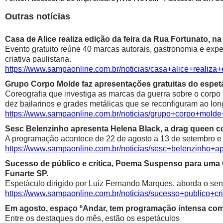
Outras notícias
Casa de Alice realiza edição da feira da Rua Fortunato, na
Evento gratuito reúne 40 marcas autorais, gastronomia e exp
criativa paulistana.
https://www.sampaonline.com.br/noticias/casa+alice+realiza
Grupo Corpo Molde faz apresentações gratuitas do espetá
Coreografia que investiga as marcas da guerra sobre o corpo
dez bailarinos e grades metálicas que se reconfiguram ao lon
https://www.sampaonline.com.br/noticias/grupo+corpo+mold
Sesc Belenzinho apresenta Helena Black, a drag queen co
A programação acontece de 22 de agosto a 13 de setembro e é
https://www.sampaonline.com.br/noticias/sesc+belenzinho+
Sucesso de público e crítica, Poema Suspenso para uma
Funarte SP.
Espetáculo dirigido por Luiz Fernando Marques, aborda o sen
https://www.sampaonline.com.br/noticias/sucesso+public
Em agosto, espaço ºAndar, tem programação intensa com 
Entre os destaques do mês, estão os espetáculos