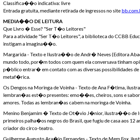
Classifica��o indicativa: livre
Entrada gratuita, mediante retirada de ingressos no site
bb.com.b
MEDIA��O DE LEITURA
Que Livro � Esse? "Ser T�o Leitores"
Para a atividade "Ser T�o Leitores", a biblioteca do CCBB Edu
instigam a imagina��o.
Margarida - Texto e Ilustra��o de Andr� Neves (Editora Abac
mundo todo, por�m todos com quem ela conversava tinham opini
p�blico entrar� em contato com as diversas possibilidades de 
metaf�rica.
Os Dengos na Moringa de Voinha - Texto de Ana F�tima, ilustr
lembran�as est�o presentes: emo��es, cheiros, sons e sabor
amores. Todas as lembran�as cabem na moringa de Voinha.
Menino Benjamim � Texto de Ot�vio J�nior, ilustra��o de Isa
primeiros palha�os negros do Brasil, que fugiu de casa aos 12 a
criador do circo-teatro.
Guilherme Augusto Ara�jo Fernandes - Texto de Mem Fox, ilu