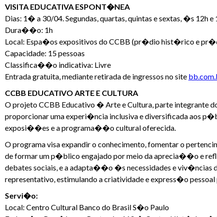
VISITA EDUCATIVA ESPONT�NEA
Dias: 1� a 30/04. Segundas, quartas, quintas e sextas, �s 12h
Dura��o: 1h
Local: Espa�os expositivos do CCBB (pr�dio hist�rico e pr�
Capacidade: 15 pessoas
Classifica��o indicativa: Livre
Entrada gratuita, mediante retirada de ingressos no site
bb.com.b
CCBB EDUCATIVO ARTE E CULTURA
O projeto CCBB Educativo � Arte e Cultura, parte integrante 
proporcionar uma experi�ncia inclusiva e diversificada aos p�b
exposi��es e a programa��o cultural oferecida.
O programa visa expandir o conhecimento, fomentar o pertenci
de formar um p�blico engajado por meio da aprecia��o e re
debates sociais, e a adapta��o �s necessidades e viv�ncias 
representativo, estimulando a criatividade e express�o pessoal p
Servi�o:
Local: Centro Cultural Banco do Brasil S�o Paulo