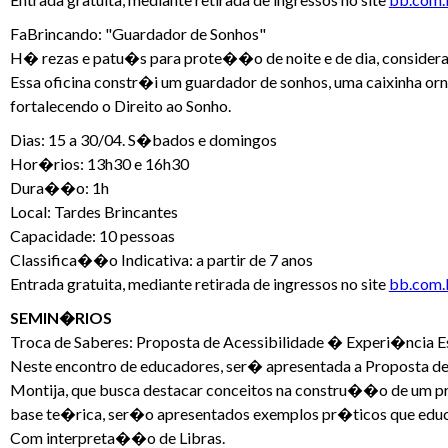
FaBrincando: "Guardador de Sonhos"
H� rezas e patu�s para prote��o de noite e de dia, conside
Essa oficina constr�i um guardador de sonhos, uma caixinha or
fortalecendo o Direito ao Sonho.
Dias: 15 a 30/04. S�bados e domingos
Hor�rios: 13h30 e 16h30
Dura��o: 1h
Local: Tardes Brincantes
Capacidade: 10 pessoas
Classifica��o Indicativa: a partir de 7 anos
Entrada gratuita, mediante retirada de ingressos no site
bb.com.b
SEMIN�RIOS
Troca de Saberes: Proposta de Acessibilidade � Experi�ncia
Neste encontro de educadores, ser� apresentada a Proposta de
Montija, que busca destacar conceitos na constru��o de um pr
base te�rica, ser�o apresentados exemplos pr�ticos que educa
Com interpreta��o de Libras.