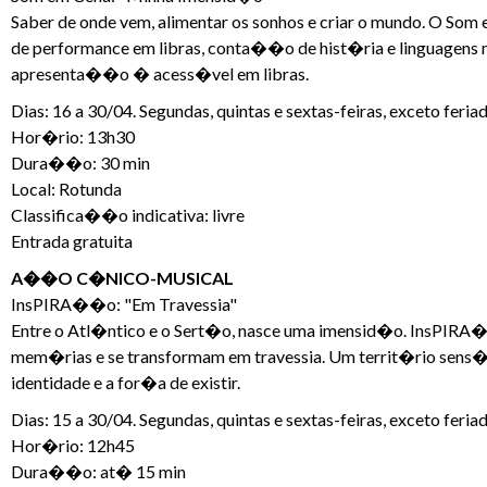
Saber de onde vem, alimentar os sonhos e criar o mundo. O Som
de performance em libras, conta��o de hist�ria e linguagens
apresenta��o � acess�vel em libras.
Dias: 16 a 30/04. Segundas, quintas e sextas-feiras, exceto feria
Hor�rio: 13h30
Dura��o: 30 min
Local: Rotunda
Classifica��o indicativa: livre
Entrada gratuita
A��O C�NICO-MUSICAL
InsPIRA��o: "Em Travessia"
Entre o Atl�ntico e o Sert�o, nasce uma imensid�o. InsPIRA
mem�rias e se transformam em travessia. Um territ�rio sens�v
identidade e a for�a de existir.
Dias: 15 a 30/04. Segundas, quintas e sextas-feiras, exceto feria
Hor�rio: 12h45
Dura��o: at� 15 min