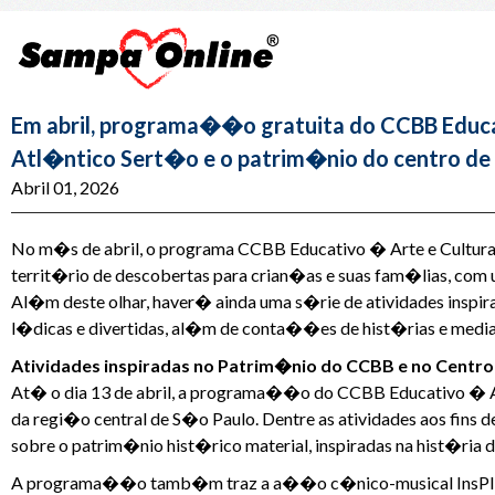
Em abril, programa��o gratuita do CCBB Educ
Atl�ntico Sert�o e o patrim�nio do centro de
Abril 01, 2026
No m�s de abril, o programa CCBB Educativo � Arte e Cultur
territ�rio de descobertas para crian�as e suas fam�lias, com
Al�m deste olhar, haver� ainda uma s�rie de atividades inspi
l�dicas e divertidas, al�m de conta��es de hist�rias e medi
Atividades inspiradas no Patrim�nio do CCBB e no Centr
At� o dia 13 de abril, a programa��o do CCBB Educativo � Ar
da regi�o central de S�o Paulo. Dentre as atividades aos fins 
sobre o patrim�nio hist�rico material, inspiradas na hist�ria
A programa��o tamb�m traz a a��o c�nico-musical InsPIRA