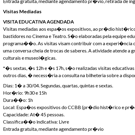
Entrada gratuita, mediante agendamento pr�vio, retirada de ing
Visitas Mediadas
VISITA EDUCATIVA AGENDADA
Visitas mediadas aos espa�os expositivos, ao pr�dio hist�ric
bastidores no Cinema e Teatro. S�o elaboradas pela equipe ed
programa��o. As visitas visam contribuir com a experi�ncia d
uma conversa cheia de trocas de saberes. A atividade atende a 
culturais e museol�gicas.
*�s sextas, �s 12h e �s 17h, s�o realizadas visitas educativ
outros dias, � necess�ria a consulta na bilheteria sobre a disp
Dias: 1� a 30/04. Segundas, quartas, quintas e sextas.
Hor�rio: 9h30 e 15h
Dura��o: 1h
Local: Espa�os expositivos do CCBB (pr�dio hist�rico e pr�
Capacidade: At� 45 pessoas.
Classifica��o indicativa: Livre
Entrada gratuita, mediante agendamento pr�vio