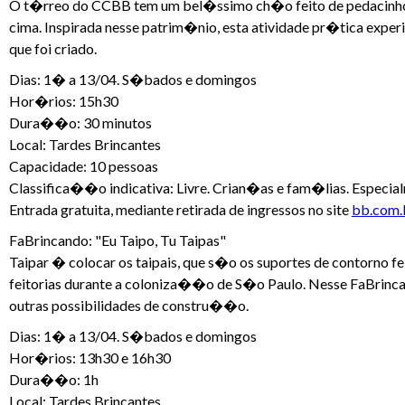
O t�rreo do CCBB tem um bel�ssimo ch�o feito de pedacinhos d
cima. Inspirada nesse patrim�nio, esta atividade pr�tica expe
que foi criado.
Dias: 1� a 13/04. S�bados e domingos
Hor�rios: 15h30
Dura��o: 30 minutos
Local: Tardes Brincantes
Capacidade: 10 pessoas
Classifica��o indicativa: Livre. Crian�as e fam�lias. Especia
Entrada gratuita, mediante retirada de ingressos no site
bb.com.b
FaBrincando: "Eu Taipo, Tu Taipas"
Taipar � colocar os taipais, que s�o os suportes de contorno f
feitorias durante a coloniza��o de S�o Paulo. Nesse FaBrinc
outras possibilidades de constru��o.
Dias: 1� a 13/04. S�bados e domingos
Hor�rios: 13h30 e 16h30
Dura��o: 1h
Local: Tardes Brincantes