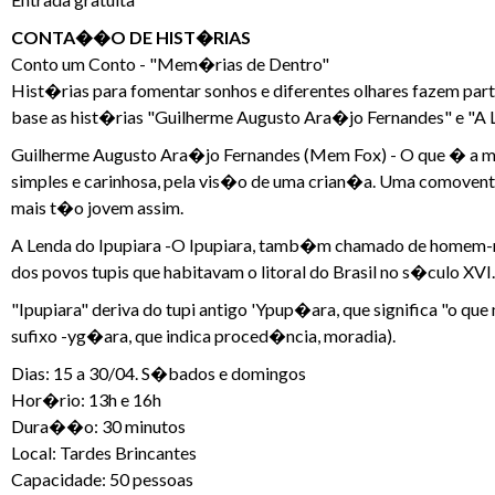
CONTA��O DE HIST�RIAS
Conto um Conto - "Mem�rias de Dentro"
Hist�rias para fomentar sonhos e diferentes olhares fazem par
base as hist�rias "Guilherme Augusto Ara�jo Fernandes" e "A L
Guilherme Augusto Ara�jo Fernandes (Mem Fox) - O que � a 
simples e carinhosa, pela vis�o de uma crian�a. Uma comoven
mais t�o jovem assim.
A Lenda do Ipupiara -O Ipupiara, tamb�m chamado de homem-ma
dos povos tupis que habitavam o litoral do Brasil no s�culo XVI.
"Ipupiara" deriva do tupi antigo 'Ypup�ara, que significa "o que
sufixo -yg�ara, que indica proced�ncia, moradia).
Dias: 15 a 30/04. S�bados e domingos
Hor�rio: 13h e 16h
Dura��o: 30 minutos
Local: Tardes Brincantes
Capacidade: 50 pessoas