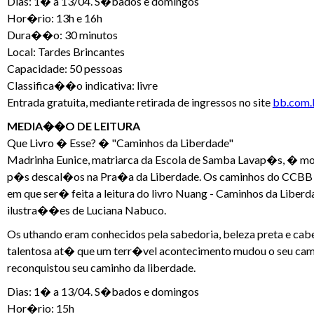
Dias: 1� a 13/04. S�bados e domingos
Hor�rio: 13h e 16h
Dura��o: 30 minutos
Local: Tardes Brincantes
Capacidade: 50 pessoas
Classifica��o indicativa: livre
Entrada gratuita, mediante retirada de ingressos no site
bb.com.b
MEDIA��O DE LEITURA
Que Livro � Esse? � "Caminhos da Liberdade"
Madrinha Eunice, matriarca da Escola de Samba Lavap�s, � mo
p�s descal�os na Pra�a da Liberdade. Os caminhos do CCBB que
em que ser� feita a leitura do livro Nuang - Caminhos da Liber
ilustra��es de Luciana Nabuco.
Os uthando eram conhecidos pela sabedoria, beleza preta e cab
talentosa at� que um terr�vel acontecimento mudou o seu ca
reconquistou seu caminho da liberdade.
Dias: 1� a 13/04. S�bados e domingos
Hor�rio: 15h