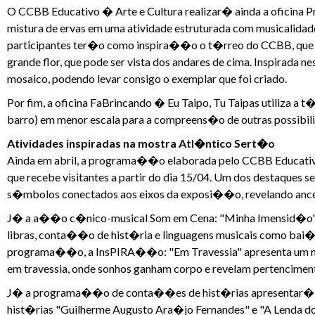
O CCBB Educativo � Arte e Cultura realizar� ainda a oficina P
mistura de ervas em uma atividade estruturada com musicalidad
participantes ter�o como inspira��o o t�rreo do CCBB, que 
grande flor, que pode ser vista dos andares de cima. Inspirada 
mosaico, podendo levar consigo o exemplar que foi criado.
Por fim, a oficina FaBrincando � Eu Taipo, Tu Taipas utiliza a 
barro) em menor escala para a compreens�o de outras possibi
Atividades inspiradas na mostra Atl�ntico Sert�o
Ainda em abril, a programa��o elaborada pelo CCBB Educativ
que recebe visitantes a partir do dia 15/04. Um dos destaques 
s�mbolos conectados aos eixos da exposi��o, revelando ancest
J� a a��o c�nico-musical Som em Cena: "Minha Imensid�o" re
libras, conta��o de hist�ria e linguagens musicais como ba
programa��o, a InsPIRA��o: "Em Travessia" apresenta um me
em travessia, onde sonhos ganham corpo e revelam pertencimento
J� a programa��o de conta��es de hist�rias apresentar� o
hist�rias "Guilherme Augusto Ara�jo Fernandes" e "A Lenda do Ip