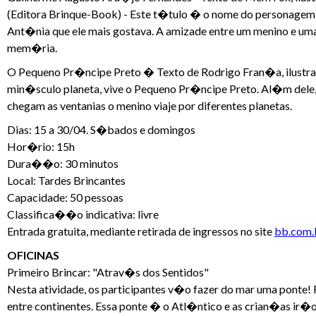
(Editora Brinque-Book) - Este t�tulo � o nome do personagem, q
Ant�nia que ele mais gostava. A amizade entre um menino e um
mem�ria.
O Pequeno Pr�ncipe Preto � Texto de Rodrigo Fran�a, ilustra
min�sculo planeta, vive o Pequeno Pr�ncipe Preto. Al�m del
chegam as ventanias o menino viaje por diferentes planetas.
Dias: 15 a 30/04. S�bados e domingos
Hor�rio: 15h
Dura��o: 30 minutos
Local: Tardes Brincantes
Capacidade: 50 pessoas
Classifica��o indicativa: livre
Entrada gratuita, mediante retirada de ingressos no site
bb.com.b
OFICINAS
Primeiro Brincar: "Atrav�s dos Sentidos"
Nesta atividade, os participantes v�o fazer do mar uma ponte!
entre continentes. Essa ponte � o Atl�ntico e as crian�as ir�o