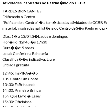
Atividades Inspiradas no Patrim�nio do CCBB
TARDES BRINCANTES
Edificando o Centro
"Edificando o Centro" � a tem�tica das atividades do CCBB Edu
material, inspiradas na hist�ria do Centro de S�o Paulo e no 
Dias: 1� a 13/04. S�bados e domingos
Hor�rio: 12h45 �s 17h30
Dura��o: 5 horas
Local: Conferir na Bilheteria
Classifica��o indicativa: Livre
Entrada gratuita
12h45: InsPIRA��o
13h: Conto Um Conto
13h30: FaBrincando
14h30: Primeiro Brincar
15h: Que Livro � Esse?
15h30: Oficininha