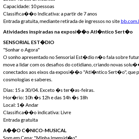
Capacidade: 10 pessoas
Classifica��o Indicativa: a partir de 7 anos
Entrada gratuita, mediante retirada de ingressos no site
bb.com.b
Atividades inspiradas na exposi��o Atl�ntico Sert�o
SENSORIAL EST�DIO
"Sonhar o Agora"
O sonho apresentado no Sensorial Est�dio n�o fala sobre futur
move a lidar com os desafios do cotidiano, criando novas sol
conectados aos eixos da exposi��o "Atl�ntico Sert�o", que po
cosmologias e saberes.
Dias: 15 a 30/04. Exceto �s ter�as-feiras.
Hor�rio: 10h �s 12h e das 14h �s 18h
Local: 1� Andar
Classifica��o indicativa: Livre
Entrada gratuita
A��O C�NICO-MUSICAL
Som em Cena: "Minha Imensid�o"