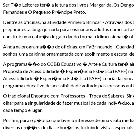
Ser T�o Leitores ter� a leitura dos livros Margarida, Os Den
Fernandes e O Pequeno Pr�ncipe Preto.
Dentre as oficinas, na atividade Primeiro Brincar - Atrav�s do
preparar esta longa jornada para ensinar aos adultos como se f
construir uma cabe�a de galo dando forma tridimensional � o
Ainda na programa��o de oficinas, em FaBrincando - Guardador
sonhos, uma caixinha ornamentada com acolhimento e escuta, dei
A programa��o do CCBB Educativo � Arte e Cultura ter� aind
Proposta de Acessibilidade � Experi�ncia Est�tica (PAEE) n
Acessibilidade � Experi�ncia Est�tica (PAEE), teoria da educ
programa educativo de acessibilidade voltado para pessoas auti
O tradicional Encontro com Professores - Troca de Saberes: Si
olhar para a singularidade do fazer musical de cada indiv�duo,
cada tempo e lugar.
Por fim, para o p�blico que tiver o interesse de uma visita m
diversas op��es de dias e hor�rios, incluindo visitas especiais 