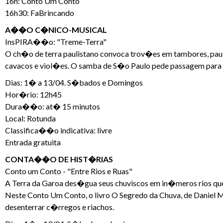
16h: Conto Um Conto
16h30: FaBrincando
A��O C�NICO-MUSICAL
InsPIRA��o: "Treme-Terra"
O ch�o de terra paulistano convoca trov�es em tambores, pau-d
cavacos e viol�es. O samba de S�o Paulo pede passagem para a
Dias: 1� a 13/04. S�bados e Domingos
Hor�rio: 12h45
Dura��o: at� 15 minutos
Local: Rotunda
Classifica��o indicativa: livre
Entrada gratuita
CONTA��O DE HIST�RIAS
Conto um Conto - "Entre Rios e Ruas"
A Terra da Garoa des�gua seus chuviscos em in�meros rios que 
Neste Conto Um Conto, o livro O Segredo da Chuva, de Daniel
desenterrar c�rregos e riachos.