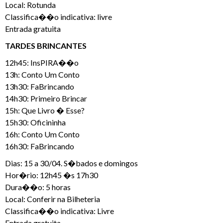
Local: Rotunda
Classifica��o indicativa: livre
Entrada gratuita
TARDES BRINCANTES
12h45: InsPIRA��o
13h: Conto Um Conto
13h30: FaBrincando
14h30: Primeiro Brincar
15h: Que Livro � Esse?
15h30: Oficininha
16h: Conto Um Conto
16h30: FaBrincando
Dias: 15 a 30/04. S�bados e domingos
Hor�rio: 12h45 �s 17h30
Dura��o: 5 horas
Local: Conferir na Bilheteria
Classifica��o indicativa: Livre
Entrada gratuita