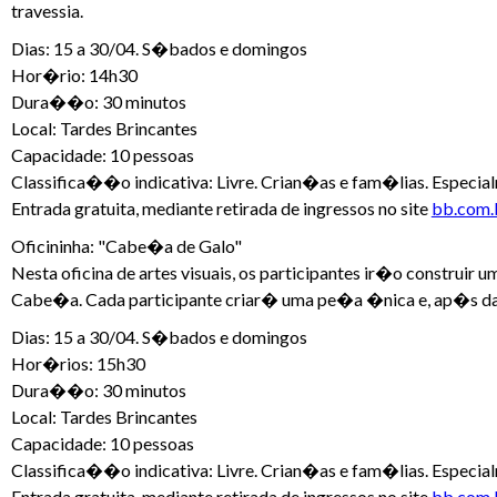
travessia.
Dias: 15 a 30/04. S�bados e domingos
Hor�rio: 14h30
Dura��o: 30 minutos
Local: Tardes Brincantes
Capacidade: 10 pessoas
Classifica��o indicativa: Livre. Crian�as e fam�lias. Especia
Entrada gratuita, mediante retirada de ingressos no site
bb.com.b
Oficininha: "Cabe�a de Galo"
Nesta oficina de artes visuais, os participantes ir�o construir
Cabe�a. Cada participante criar� uma pe�a �nica e, ap�s dar
Dias: 15 a 30/04. S�bados e domingos
Hor�rios: 15h30
Dura��o: 30 minutos
Local: Tardes Brincantes
Capacidade: 10 pessoas
Classifica��o indicativa: Livre. Crian�as e fam�lias. Especia
Entrada gratuita, mediante retirada de ingressos no site
bb.com.b