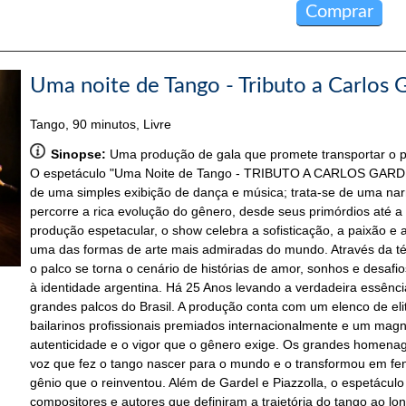
Comprar
Uma noite de Tango - Tributo a Carlos G
Tango, 90 minutos, Livre
Sinopse:
Uma produção de gala que promete transportar o pú
O espetáculo "Uma Noite de Tango - TRIBUTO A CARLOS GARD
de uma simples exibição de dança e música; trata-se de uma nar
percorre a rica evolução do gênero, desde seus primórdios at
produção espetacular, o show celebra a sofisticação, a paixão e
uma das formas de arte mais admiradas do mundo. Através da téc
o palco se torna o cenário de histórias de amor, sonhos e desafi
à identidade argentina. Há 25 Anos levando a verdadeira essênci
grandes palcos do Brasil. A produção conta com um elenco de eli
bailarinos profissionais premiados internacionalmente e um magní
autenticidade e o vigor que o gênero exige. Os grandes homenag
voz que fez o tango nascer para o mundo e o transformou em fen
gênio que o reinventou. Além de Gardel e Piazzolla, o espetácul
compositores e autores que definiram a trajetória do tango ao lo