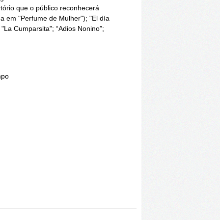
rtório que o público reconhecerá
a em "Perfume de Mulher"); "El día
; "La Cumparsita"; “Adios Nonino”;
mpo