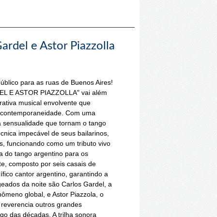
ardel e Astor Piazzolla
blico para as ruas de Buenos Aires!
EL E ASTOR PIAZZOLLA" vai além
rativa musical envolvente que
é a contemporaneidade. Com uma
 a sensualidade que tornam o tango
nica impecável de seus bailarinos,
os, funcionando como um tributo vivo
a do tango argentino para os
te, composto por seis casais de
fico cantor argentino, garantindo a
eados da noite são Carlos Gardel, a
ômeno global, e Astor Piazzola, o
o reverencia outros grandes
ngo das décadas. A trilha sonora