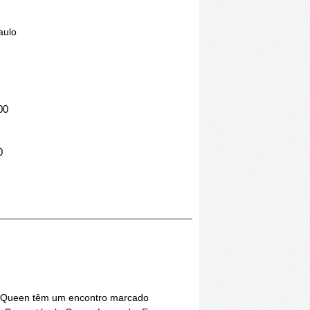
aulo
00
0
de Queen têm um encontro marcado