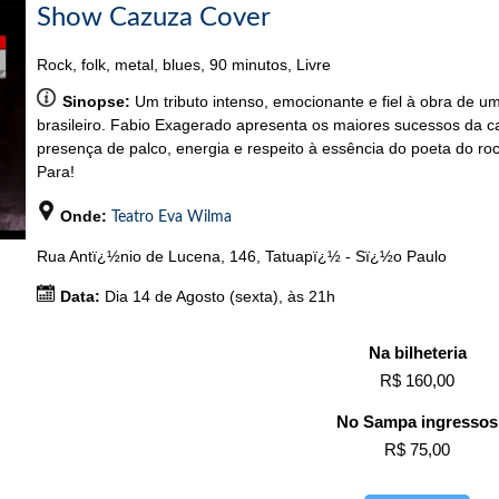
Show Cazuza Cover
Rock, folk, metal, blues, 90 minutos, Livre
Sinopse:
Um tributo intenso, emocionante e fiel à obra de u
brasileiro. Fabio Exagerado apresenta os maiores sucessos da c
presença de palco, energia e respeito à essência do poeta do
Para!
Onde:
Teatro Eva Wilma
Rua Antï¿½nio de Lucena, 146, Tatuapï¿½ - Sï¿½o Paulo
Data:
Dia 14 de Agosto (sexta), às 21h
Na bilheteria
R$ 160,00
No Sampa ingressos
R$ 75,00