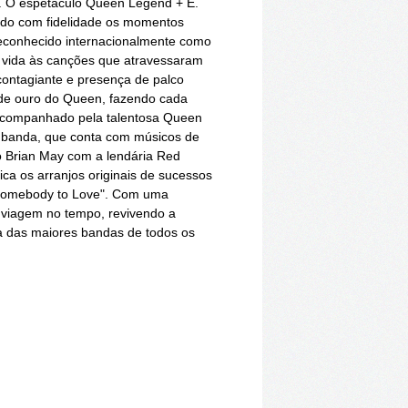
a. O espetáculo Queen Legend + E.
ndo com fidelidade os momentos
 reconhecido internacionalmente como
á vida às canções que atravessaram
ontagiante e presença de palco
a de ouro do Queen, fazendo cada
. Acompanhado pela talentosa Queen
 A banda, que conta com músicos de
ndo Brian May com a lendária Red
ica os arranjos originais de sucessos
"Somebody to Love". Com uma
a viagem no tempo, revivendo a
 das maiores bandas de todos os