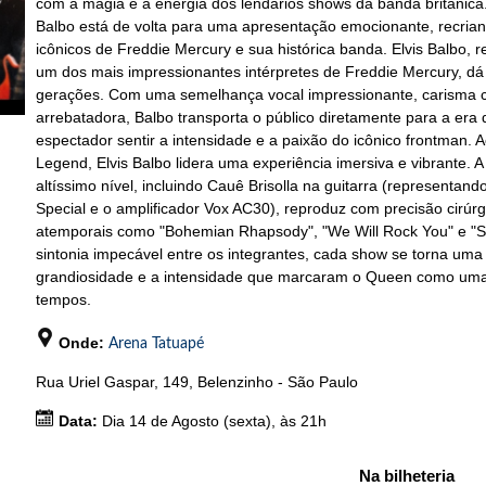
com a magia e a energia dos lendários shows da banda britânic
Balbo está de volta para uma apresentação emocionante, recria
icônicos de Freddie Mercury e sua histórica banda. Elvis Balbo,
um dos mais impressionantes intérpretes de Freddie Mercury, d
gerações. Com uma semelhança vocal impressionante, carisma c
arrebatadora, Balbo transporta o público diretamente para a er
espectador sentir a intensidade e a paixão do icônico frontman
Legend, Elvis Balbo lidera uma experiência imersiva e vibrante.
altíssimo nível, incluindo Cauê Brisolla na guitarra (representa
Special e o amplificador Vox AC30), reproduz com precisão cirúrg
atemporais como "Bohemian Rhapsody", "We Will Rock You" e 
sintonia impecável entre os integrantes, cada show se torna um
grandiosidade e a intensidade que marcaram o Queen como uma
tempos.
Onde:
Arena Tatuapé
Rua Uriel Gaspar, 149, Belenzinho - São Paulo
Data:
Dia 14 de Agosto (sexta), às 21h
Na bilheteria