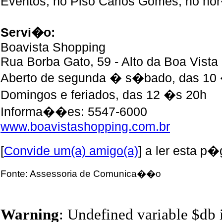
Eventos, no Piso Carlos Gomes, no hor
Servi�o:
Boavista Shopping
Rua Borba Gato, 59 - Alto da Boa Vista
Aberto de segunda � s�bado, das 10
Domingos e feriados, das 12 �s 20h
Informa��es: 5547-6000
www.boavistashopping.com.br
[
Convide um(a) amigo(a)
] a ler esta p�
Fonte: Assessoria de Comunica��o
Warning
: Undefined variable $db 