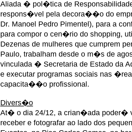
Aliada � pol�tica de Responsabilidade
respons�vel pela decora��o do empr
Dr. Manoel Pedro Pimentel), para a co
para compor o cen�rio do shopping, ut
Dezenas de mulheres que cumprem pen
Paulo, trabalham desde o m�s de ago
vinculada � Secretaria de Estado da 
e executar programas sociais nas �re
capacita��o profissional.
Divers�o
At� o dia 24/12, a crian�ada poder� vi
receber e fotografar ao lado dos pequ