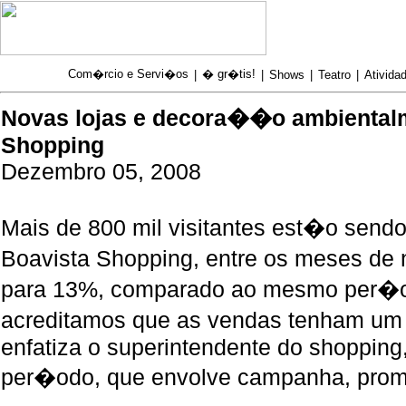
Com�rcio e Servi�os
� gr�tis!
|
|
Shows
|
Teatro
|
Atividad
Novas lojas e decora��o ambiental
Shopping
Dezembro 05, 2008
Mais de 800 mil visitantes est�o send
Boavista Shopping, entre os meses de
para 13%, comparado ao mesmo per�o
acreditamos que as vendas tenham u
enfatiza o superintendente do shoppin
per�odo, que envolve campanha, pro