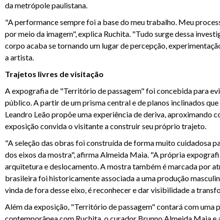
da metrópole paulistana.
"A performance sempre foi a base do meu trabalho. Meu processo 
por meio da imagem", explica Ruchita. "Tudo surge dessa invest
corpo acaba se tornando um lugar de percepção, experimentação e
a artista.
Trajetos livres de visitação
A expografia de "Território de passagem" foi concebida para evit
público. A partir de um prisma central e de planos inclinados qu
Leandro Leão propõe uma experiência de deriva, aproximando corp
exposição convida o visitante a construir seu próprio trajeto.
"A seleção das obras foi construída de forma muito cuidadosa pa
dos eixos da mostra", afirma Almeida Maia. "A própria expografia
arquitetura e deslocamento. A mostra também é marcada por atra
brasileira foi historicamente associada a uma produção masculina
vinda de fora desse eixo, é reconhecer e dar visibilidade a tran
Além da exposição, "Território de passagem" contará com uma p
contemporânea com Ruchita, o curador Brunno Almeida Maia e a