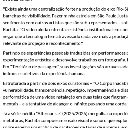
"Existe ainda uma centralização forte na produção do eixo Rio-S
barreiras de visibilidade. Fazer minha estreia em São Paulo, jus
sentimento com outros artistas que são sub-representados – so
Ruchita. "O vídeo ainda enfrenta resistência institucional em c
negar que a tecnologia tem atravessado cada vez mais a produç
relevante de projeção e reconhecimento."
Partindo de experiências pessoais traduzidas em performances 
experimentação artística e desenvolve trabalhos em fotografia, i
Em "Território de passagem", suas investigações são atravessadas
íntimos e coletivos da experiência humana.
Estruturada a partir de dois eixos curatoriais – "O Corpo Inac
vulnerabilidade, transcendência, repetição, impermanência e diss
performática de uma videoinstalação em duas telas que flagram 
mentais – e a tentativa de alcançar o infinito puxando uma corda
Já a série inédita "Alternar-se" (2025/2026) mergulha na experiê
metáforas, Ruchita compõe um ensaio visual e sonoro que explora 
sobre espelho um gráfico de oscilações de taxas de glicemia; e