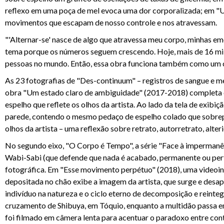
reflexo em uma poça de mel evoca uma dor corporalizada; em "U
movimentos que escapam de nosso controle e nos atravessam.
"'Alternar-se' nasce de algo que atravessa meu corpo, minhas emo
tema porque os números seguem crescendo. Hoje, mais de 16 mil
pessoas no mundo. Então, essa obra funciona também como um co
As 23 fotografias de "Des-continuum" – registros de sangue e me
obra "Um estado claro de ambiguidade" (2017-2018) completa o 
espelho que reflete os olhos da artista. Ao lado da tela de exibi
parede, contendo o mesmo pedaço de espelho colado que sobrepõe
olhos da artista – uma reflexão sobre retrato, autorretrato, alte
No segundo eixo, "O Corpo é Tempo", a série "Face à impermanê
Wabi-Sabi (que defende que nada é acabado, permanente ou perfe
fotográfica. Em "Esse movimento perpétuo" (2018), uma videoins
depositada no chão exibe a imagem da artista, que surge e des
indivíduo na natureza e o ciclo eterno de decomposição e reinte
cruzamento de Shibuya, em Tóquio, enquanto a multidão passa em 
foi filmado em câmera lenta para acentuar o paradoxo entre co