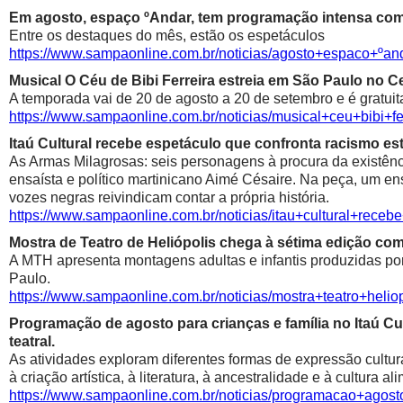
Em agosto, espaço ºAndar, tem programação intensa com 
Entre os destaques do mês, estão os espetáculos
https://www.sampaonline.com.br/noticias/agosto+espaco+º
Musical O Céu de Bibi Ferreira estreia em São Paulo no Ce
A temporada vai de 20 de agosto a 20 de setembro e é gratuit
https://www.sampaonline.com.br/noticias/musical+ceu+bibi+fe
Itaú Cultural recebe espetáculo que confronta racismo est
As Armas Milagrosas: seis personagens à procura da existênci
ensaísta e político martinicano Aimé Césaire. Na peça, um ens
vozes negras reivindicam contar a própria história.
https://www.sampaonline.com.br/noticias/itau+cultural+rece
Mostra de Teatro de Heliópolis chega à sétima edição co
A MTH apresenta montagens adultas e infantis produzidas por 
Paulo.
https://www.sampaonline.com.br/noticias/mostra+teatro+he
Programação de agosto para crianças e família no Itaú Cul
teatral.
As atividades exploram diferentes formas de expressão cultur
à criação artística, à literatura, à ancestralidade e à cultura al
https://www.sampaonline.com.br/noticias/programacao+agosto