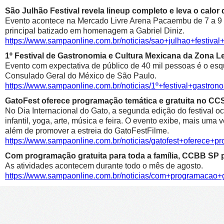
São Julhão Festival revela lineup completo e leva o calo
Evento acontece na Mercado Livre Arena Pacaembu de 7 a 9 de 
principal batizado em homenagem a Gabriel Diniz.
https://www.sampaonline.com.br/noticias/sao+julhao+festiv
1º Festival de Gastronomia e Cultura Mexicana da Zona 
Evento com expectativa de público de 40 mil pessoas é o esqu
Consulado Geral do México de São Paulo.
https://www.sampaonline.com.br/noticias/1º+festival+gastr
GatoFest oferece programação temática e gratuita no CC
No Dia Internacional do Gato, a segunda edição do festival oc
infantil, yoga, arte, música e feira. O evento exibe, mais uma
além de promover a estreia do GatoFestFilme.
https://www.sampaonline.com.br/noticias/gatofest+oferece+p
Com programação gratuita para toda a família, CCBB SP p
As atividades acontecem durante todo o mês de agosto.
https://www.sampaonline.com.br/noticias/com+programacao+g