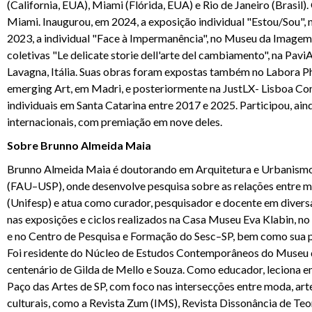
(California, EUA), Miami (Flórida, EUA) e Rio de Janeiro (Brasil
Miami. Inaugurou, em 2024, a exposição individual "Estou/Sou", 
2023, a individual "Face à Impermanência", no Museu da Imagem 
coletivas "Le delicate storie dell'arte del cambiamento", na Pav
Lavagna, Itália. Suas obras foram expostas também no Labora P
emerging Art, em Madri, e posteriormente na JustLX- Lisboa Con
individuais em Santa Catarina entre 2017 e 2025. Participou, ainda
internacionais, com premiação em nove deles.
Sobre Brunno Almeida Maia
Brunno Almeida Maia é doutorando em Arquitetura e Urbanismo 
(FAU–USP), onde desenvolve pesquisa sobre as relações entre mo
(Unifesp) e atua como curador, pesquisador e docente em diversa
nas exposições e ciclos realizados na Casa Museu Eva Klabin, no
e no Centro de Pesquisa e Formação do Sesc–SP, bem como sua 
Foi residente do Núcleo de Estudos Contemporâneos do Museu
centenário de Gilda de Mello e Souza. Como educador, leciona 
Paço das Artes de SP, com foco nas intersecções entre moda, arte
culturais, como a Revista Zum (IMS), Revista Dissonância de Teo