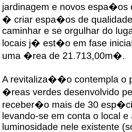
jardinagem e novos espa�os d
� criar espa�os de qualidad
caminhar e se orgulhar do luga
locais j� est�o em fase inicia
uma �rea de 21.713,00m�.
A revitaliza��o contempla o 
�reas verdes desenvolvido pel
receber�o mais de 30 esp�cie
levando-se em conta o local e
luminosidade nele existente (s