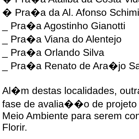
� Pra�a da Al. Afonso Schim
_ Pra�a Agostinho Gianotti
_ Pra�a Viana do Alentejo
_ Pra�a Orlando Silva
_ Pra�a Renato de Ara�jo S
Al�m destas localidades, out
fase de avalia��o de projeto 
Meio Ambiente para serem co
Florir.