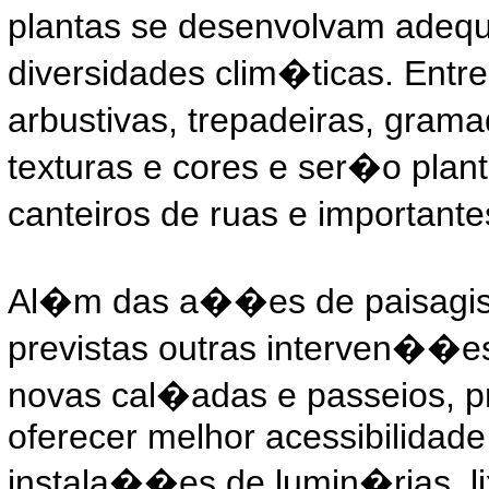
plantas se desenvolvam adequ
diversidades clim�ticas. Ent
arbustivas, trepadeiras, gram
texturas e cores e ser�o pla
canteiros de ruas e important
Al�m das a��es de paisag
previstas outras interven��
novas cal�adas e passeios, p
oferecer melhor acessibilidade
instala��es de lumin�rias, li