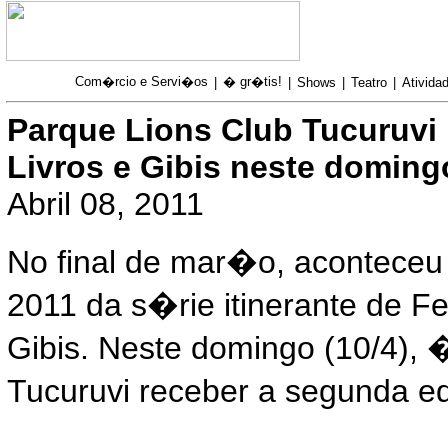
Com�rcio e Servi�os
� gr�tis!
|
|
Shows
|
Teatro
|
Atividad
Parque Lions Club Tucuruvi 
Livros e Gibis neste doming
Abril 08, 2011
No final de mar�o, aconteceu
2011 da s�rie itinerante de Fe
Gibis. Neste domingo (10/4), 
Tucuruvi receber a segunda e