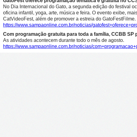
GatoFest oferece programação temática e gratuita no CC
No Dia Internacional do Gato, a segunda edição do festival oc
oficina infantil, yoga, arte, música e feira. O evento exibe, m
CatVideoFest, além de promover a estreia do GatoFestFilme.
https://www.sampaonline.com.br/noticias/gatofest+oferece+p
Com programação gratuita para toda a família, CCBB SP p
As atividades acontecem durante todo o mês de agosto.
https://www.sampaonline.com.br/noticias/com+programacao+g