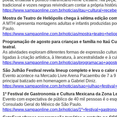
tradicional e vozes negras reivindicam contar a própria históri
https://www.sampaonline.com.br/noticias/itau+cultural+rece
Mostra de Teatro de Heliópolis chega à sétima edição co
A MTH apresenta montagens adultas e infantis produzidas por 
Paulo.
https://www.sampaonline.com.br/noticias/mostra+teatro+he
Programação de agosto para crianças e família no Itaú Cul
teatral.
As atividades exploram diferentes formas de expressão cultur
ligadas à criação artística, à literatura, à ancestralidade e à cu
https://www.sampaonline.com.br/noticias/programacao+agosto
São Julhão Festival revela lineup completo e leva o calo
Evento acontece na Mercado Livre Arena Pacaembu de 7 a 9 de 
principal batizado em homenagem a Gabriel Diniz.
https://www.sampaonline.com.br/noticias/sao+julhao+festiv
1º Festival de Gastronomia e Cultura Mexicana da Zona 
Evento com expectativa de público de 40 mil pessoas é o esqu
Consulado Geral do México de São Paulo.
https://www.sampaonline.com.br/noticias/1º+festival+gastr