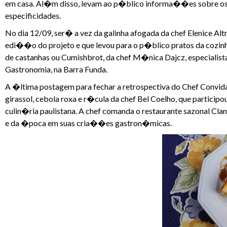
em casa. Al�m disso, levam ao p�blico informa��es sobre os ch
especificidades.
No dia 12/09, ser� a vez da galinha afogada da chef Elenice A
edi��o do projeto e que levou para o p�blico pratos da cozinha
de castanhas ou Cumishbrot, da chef M�nica Dajcz, especialist
Gastronomia, na Barra Funda.
A �ltima postagem para fechar a retrospectiva do Chef Convida,
girassol, cebola roxa e r�cula da chef Bel Coelho, que partici
culin�ria paulistana. A chef comanda o restaurante sazonal Cland
e da �poca em suas cria��es gastron�micas.