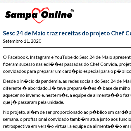
Sesc 24 de Maio traz receitas do projeto Chef C
Setembro 11, 2020
O Facebook, Instagram e YouTube do Sesc 24 de Maio apresen
fizeram sucesso nas edi��es passadas do Chef Convida, projet
convidados para preparar um card�pio especial para o p�blico
Desde o in�cio da pandemia, as redes sociais do Sesc 24 de M
diferente � abordado. J� teve prepara��es � base de milho p
aquecer no inverno e, neste m�s, a equipe de alimenta��o faz
que j� passaram pela unidade.
No projeto, al�m de ser proporcionado ao p�blico um card�pio 
semana, o profissional convidado tamb�m atua junto aos funci
retrospectiva em vers�o virtual, a equipe da alimenta��o ensi