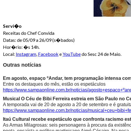
Servi�o
Receitas do Chef Convida
Datas: de 05/09 a 26/09 (s�bados)
Hor�rio: �s 14h.
Local:
Instagram
,
Facebook
e
YouTube
do Sesc 24 de Maio.
Outras notícias
Em agosto, espaço ºAndar, tem programação intensa com 
Entre os destaques do mês, estão os espetáculos
https://www.sampaonline.com.br/noticias/agosto+espaco+º
Musical O Céu de Bibi Ferreira estreia em São Paulo no Ce
A temporada vai de 20 de agosto a 20 de setembro e é gratuit
https://www.sampaonline.com.br/noticias/musical+ceu+bibi+fe
Itaú Cultural recebe espetáculo que confronta racismo est
As Armas Milagrosas: seis personagens à procura da existênci
poeta, ensaísta e político martinicano Aimé Césaire. Na peça,