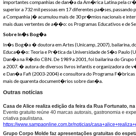
importantes companhias de dan�a da Am�rica Latina pela cr�ti
superior a 732 mil pessoas em 17 diferentes pa�ses, passand
a Companhia j� acumulou mais de 30 pr�mios nacionais e int
mais duas vertentes de a��o: os Programas Educativos e de S
Sobre In�s Bog�a
In�s Bog�a � doutora em Artes (Unicamp, 2007), bailarina, do
Educa��o: Teoria e Pr�tica da Universidade de S�o Paulo (U
Dan�a na R�dio CBN. De 1989 a 2001, foi bailarina do Grupo C
a 2007. � autora de diversos livros infantis e organizadora de
e Dan�a Fafi (2003-2004) e consultora do Programa F�bricas d
mais de quarenta document�rios sobre dan�a.
Outras notícias
Casa de Alice realiza edição da feira da Rua Fortunato, na
Evento gratuito reúne 40 marcas autorais, gastronomia e exp
criativa paulistana.
https://www.sampaonline.com.br/noticias/casa+alice+realiza
Grupo Corpo Molde faz apresentações gratuitas do espetá