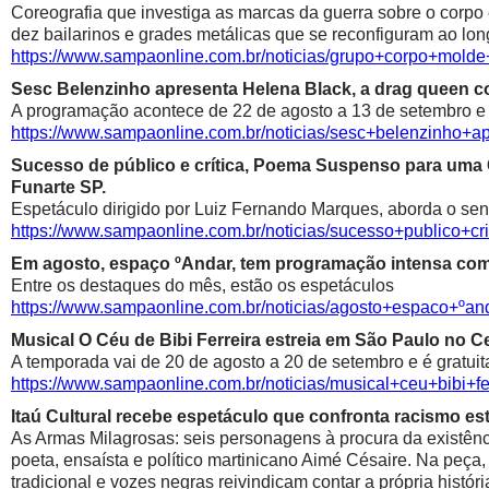
Coreografia que investiga as marcas da guerra sobre o corpo
dez bailarinos e grades metálicas que se reconfiguram ao lon
https://www.sampaonline.com.br/noticias/grupo+corpo+mold
Sesc Belenzinho apresenta Helena Black, a drag queen co
A programação acontece de 22 de agosto a 13 de setembro e é
https://www.sampaonline.com.br/noticias/sesc+belenzinho+
Sucesso de público e crítica, Poema Suspenso para uma
Funarte SP.
Espetáculo dirigido por Luiz Fernando Marques, aborda o sen
https://www.sampaonline.com.br/noticias/sucesso+public
Em agosto, espaço ºAndar, tem programação intensa com 
Entre os destaques do mês, estão os espetáculos
https://www.sampaonline.com.br/noticias/agosto+espaco+º
Musical O Céu de Bibi Ferreira estreia em São Paulo no Ce
A temporada vai de 20 de agosto a 20 de setembro e é gratuit
https://www.sampaonline.com.br/noticias/musical+ceu+bibi+fe
Itaú Cultural recebe espetáculo que confronta racismo est
As Armas Milagrosas: seis personagens à procura da existênci
poeta, ensaísta e político martinicano Aimé Césaire. Na peça,
tradicional e vozes negras reivindicam contar a própria históri