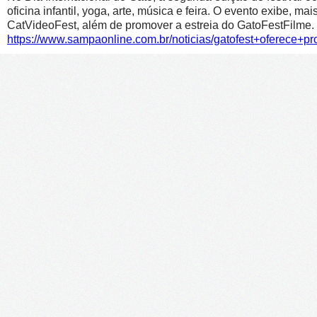
oficina infantil, yoga, arte, música e feira. O evento exibe, m
CatVideoFest, além de promover a estreia do GatoFestFilme.
https://www.sampaonline.com.br/noticias/gatofest+oferece+p