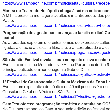
https://www.sampaonline.com.br/noticias/itau+cultural+rece
Mostra de Teatro de Heliópolis chega à sétima edição co
A MTH apresenta montagens adultas e infantis produzidas por 
Paulo.
https://www.sampaonline.com.br/noticias/mostra+teatro+he
Programação de agosto para crianças e família no Itaú Cul
teatral.
As atividades exploram diferentes formas de expressão cultur
ligadas à criação artística, à literatura, à ancestralidade e à cu
https://www.sampaonline.com.br/noticias/programacao+agosto
São Julhão Festival revela lineup completo e leva o calo
Evento acontece na Mercado Livre Arena Pacaembu de 7 a 9 de 
principal batizado em homenagem a Gabriel Diniz.
https://www.sampaonline.com.br/noticias/sao+julhao+festiv
1º Festival de Gastronomia e Cultura Mexicana da Zona 
Evento com expectativa de público de 40 mil pessoas é o esqu
Consulado Geral do México de São Paulo.
https://www.sampaonline.com.br/noticias/1º+festival+gastr
GatoFest oferece programação temática e gratuita no CC
No Dia Internacional do Gato, a segunda edição do festival oc