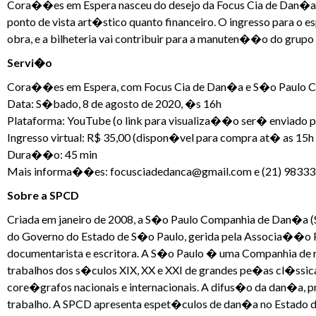
Cora��es em Espera nasceu do desejo da Focus Cia de Dan�a de 
ponto de vista art�stico quanto financeiro. O ingresso para o 
obra, e a bilheteria vai contribuir para a manuten��o do grup
Servi�o
Cora��es em Espera, com Focus Cia de Dan�a e S�o Paulo 
Data: S�bado, 8 de agosto de 2020, �s 16h
Plataforma: YouTube (o link para visualiza��o ser� enviado pa
Ingresso virtual: R$ 35,00 (dispon�vel para compra at� as 15h
Dura��o: 45 min
Mais informa��es: focusciadedanca@gmail.com e (21) 9833
Sobre a SPCD
Criada em janeiro de 2008, a S�o Paulo Companhia de Dan�a (S
do Governo do Estado de S�o Paulo, gerida pela Associa��o P
documentarista e escritora. A S�o Paulo � uma Companhia de re
trabalhos dos s�culos XIX, XX e XXI de grandes pe�as cl�ssic
core�grafos nacionais e internacionais. A difus�o da dan�a,
trabalho. A SPCD apresenta espet�culos de dan�a no Estado de 