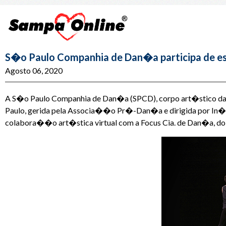
S�o Paulo Companhia de Dan�a participa de es
Agosto 06, 2020
A S�o Paulo Companhia de Dan�a (SPCD), corpo art�stico da S
Paulo, gerida pela Associa��o Pr�-Dan�a e dirigida por In�s
colabora��o art�stica virtual com a Focus Cia. de Dan�a, do 