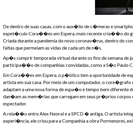
De dentro de suas casas, com o aux�lio de c�meras e smartpho
espet�culo Cora��es em Espera, mais recente cria��o do grup
Criada durante a pandemia do novo coronav�rus, dentro do conte
faltas que permeiam as vidas de cada um de n�s.
Ap�s cumprir temporada virtual durante os fins de semana de j
participa��o de companhias convidadas, como a S�o Paulo Co
Em Cora��es em Espera, o p�blico tem a oportunidade de expe
artista em sua casa. Por meio de um computador, o core�grafo c
adaptam a uma nova forma de espa�o e tempo bem diferente do pa
dan�am as mem�rias que carregam em seus pr�prios corpos 
espectador.
A rela��o entre Alex Neoral e a SPCD � antiga. O artista inte
experi�ncia, ele criou para a Companhia a obra Pormenores, exi