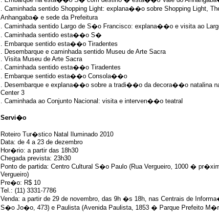
. Caminhada sentido Shopping Light: explana��o sobre Shopping Light, The
Anhangaba� e sede da Prefeitura
. Caminhada sentido Largo de S�o Francisco: explana��o e visita ao Lar
. Caminhada sentido esta��o S�
. Embarque sentido esta��o Tiradentes
. Desembarque e caminhada sentido Museu de Arte Sacra
. Visita Museu de Arte Sacra
. Caminhada sentido esta��o Tiradentes
. Embarque sentido esta��o Consola��o
. Desembarque e explana��o sobre a tradi��o da decora��o natalina na
Center 3
. Caminhada ao Conjunto Nacional: visita e interven��o teatral
Servi�o
Roteiro Tur�stico Natal Iluminado 2010
Data: de 4 a 23 de dezembro
Hor�rio: a partir das 18h30
Chegada prevista: 23h30
Ponto de partida: Centro Cultural S�o Paulo (Rua Vergueiro, 1000 � pr
Vergueiro)
Pre�o: R$ 10
Tel.: (11) 3331-7786
Venda: a partir de 29 de novembro, das 9h �s 18h, nas Centrais de Infor
S�o Jo�o, 473) e Paulista (Avenida Paulista, 1853 � Parque Prefeito M�r