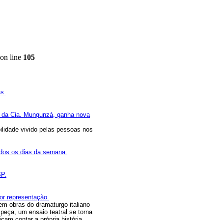
on line
105
s.
 da Cia. Mungunzá, ganha nova
ilidade vivido pelas pessoas nos
odos os dias da semana.
SP.
por representação.
em obras do dramaturgo italiano
 peça, um ensaio teatral se torna
cam contar a própria história.