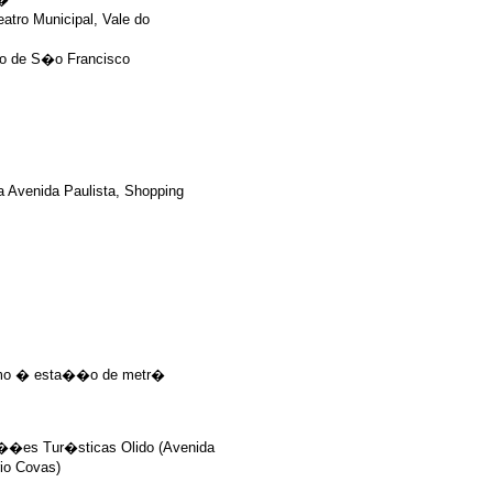
atro Municipal, Vale do
go de S�o Francisco
 Avenida Paulista, Shopping
�ximo � esta��o de metr�
ma��es Tur�sticas Olido (Avenida
io Covas)