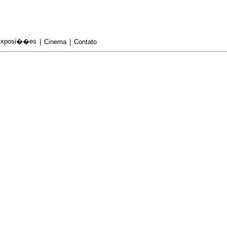
xposi��es
|
Cinema
|
Contato