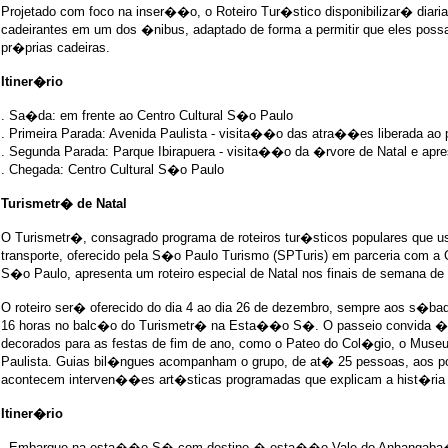
Projetado com foco na inser��o, o Roteiro Tur�stico disponibilizar� diari
cadeirantes em um dos �nibus, adaptado de forma a permitir que eles pos
pr�prias cadeiras.
Itiner�rio
. Sa�da: em frente ao Centro Cultural S�o Paulo
. Primeira Parada: Avenida Paulista - visita��o das atra��es liberada ao 
. Segunda Parada: Parque Ibirapuera - visita��o da �rvore de Natal e ap
. Chegada: Centro Cultural S�o Paulo
Turismetr� de Natal
O Turismetr�, consagrado programa de roteiros tur�sticos populares que 
transporte, oferecido pela S�o Paulo Turismo (SPTuris) em parceria com a
S�o Paulo, apresenta um roteiro especial de Natal nos finais de semana de
O roteiro ser� oferecido do dia 4 ao dia 26 de dezembro, sempre aos s�b
16 horas no balc�o do Turismetr� na Esta��o S�. O passeio convida 
decorados para as festas de fim de ano, como o Pateo do Col�gio, o Museu
Paulista. Guias bil�ngues acompanham o grupo, de at� 25 pessoas, aos po
acontecem interven��es art�sticas programadas que explicam a hist�ria 
Itiner�rio
. Embarque na esta��o S� com destino � esta��o Vale do Anhangab