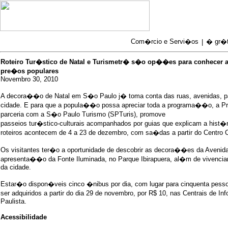
Com�rcio e Servi�os
� gr�t
|
Roteiro Tur�stico de Natal e Turismetr� s�o op��es para conhecer 
pre�os populares
Novembro 30, 2010
A decora��o de Natal em S�o Paulo j� toma conta das ruas, avenidas, p
cidade. E para que a popula��o possa apreciar toda a programa��o, a Pr
parceria com a S�o Paulo Turismo (SPTuris), promove
passeios tur�stico-culturais acompanhados por guias que explicam a hist
roteiros acontecem de 4 a 23 de dezembro, com sa�das a partir do Centro 
Os visitantes ter�o a oportunidade de descobrir as decora��es da Avenida P
apresenta��o da Fonte Iluminada, no Parque Ibirapuera, al�m de vivenciar
da cidade.
Estar�o dispon�veis cinco �nibus por dia, com lugar para cinquenta pess
ser adquiridos a partir do dia 29 de novembro, por R$ 10, nas Centrais de 
Paulista.
Acessibilidade