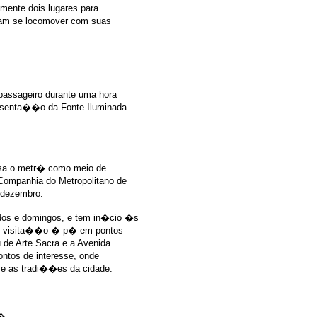
amente dois lugares para
sam se locomover com suas
passageiro durante uma hora
resenta��o da Fonte Iluminada
usa o metr� como meio de
 Companhia do Metropolitano de
 dezembro.
ados e domingos, e tem in�cio �s
� visita��o � p� em pontos
 de Arte Sacra e a Avenida
ntos de interesse, onde
e as tradi��es da cidade.
a�