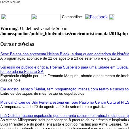
Fonte: SPTuris
Compartilhe:
Warning
: Undefined variable $db in
/home/sponline/public_html/noticias/roteiroturisticonatal2010.php
Outras not�cias
Sesc Belenzinho apresenta Helena Black, a drag queen contadora de história
A programação acontece de 22 de agosto a 13 de setembro e é gratuita.
Sucesso de público e crítica, Poema Suspenso para uma Cidade em Queda,
temporada na Funarte SP.
Espetáculo dirigido por Luiz Fernando Marques, aborda o sentimento de imob
dias de hoje.
Em agosto, espaço ºAndar, tem programação intensa com teatro e cursos t
Entre os destaques do mês, estão os espetáculos
Musical O Céu de Bibi Ferreira estreia em São Paulo no Centro Cultural FIE
A temporada vai de 20 de agosto a 20 de setembro e é gratuita.
Itaú Cultural recebe espetáculo que confronta racismo estrutural e disputas 
As Armas Milagrosas: seis personagens à procura da existência é inspirada 
Luigi Pirandello e do poeta, ensaísta e político martinicano Aimé Césaire. Na
espaço de confronto entre a representação tradicional e vozes negras reivindi