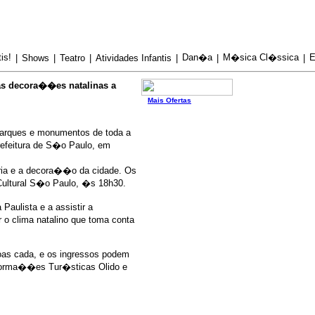
is!
Dan�a
M�sica Cl�ssica
E
|
Shows
|
Teatro
|
Atividades Infantis
|
|
|
as decora��es natalinas a
Mais Ofertas
arques e monumentos de toda a
efeitura de S�o Paulo, em
�ria e a decora��o da cidade. Os
Cultural S�o Paulo, �s 18h30.
aulista e a assistir a
 o clima natalino que toma conta
oas cada, e os ingressos podem
Informa��es Tur�sticas Olido e