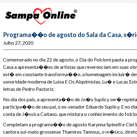
Programa��o de agosto do Sala da Casa, s�rie d
Julho 27, 2020
Comemorado no dia 22 de agosto, o Dia do Folclore pauta a p
Casa a apresenta��es de artistas que reverenciam em suas obr
est� em constante transforma��o, a homenagem incluir� desd
sonoridade moderna de Luisa E Os Alquimistas, Lu� e Lucas Estr
letras de Pedro Pastoriz.
No dia dos pais, a apresenta��o de Jo�o Suplicy ser� replet
participa��o de seu pai, o ex-senador Eduardo Suplicy. E no di
conta de J�ssica Caitano, que mistura o conhecimento do folcl
Completam a programa��o de agosto Karynna Spinelli e Ciel Sa
cantora sul-mato grossense Thamires Tannous, o m�sico, diretor