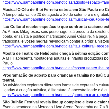
https://www.sampaonline.com.br/noticias/agosto+espaco+º
Musical O Céu de Bibi Ferreira estreia em São Paulo no Ce
A temporada vai de 20 de agosto a 20 de setembro e é gratuit
https://www.sampaonline.com.br/noticias/musical+ceu+bibi+fe
Itaú Cultural recebe espetáculo que confronta racismo est
As Armas Milagrosas: seis personagens à procura da existênci
poeta, ensaísta e político martinicano Aimé Césaire. Na peça,
tradicional e vozes negras reivindicam contar a própria históri
https://www.sampaonline.com.br/noticias/itau+cultural+rece
Mostra de Teatro de Heliópolis chega à sétima edição co
A MTH apresenta montagens adultas e infantis produzidas por 
Paulo.
https://www.sampaonline.com.br/noticias/mostra+teatro+he
Programação de agosto para crianças e família no Itaú Cul
teatral.
As atividades exploram diferentes formas de expressão cultur
ligadas à criação artística, à literatura, à ancestralidade e à cu
https://www.sampaonline.com.br/noticias/programacao+agosto
São Julhão Festival revela lineup completo e leva o calo
Evento acontece na Mercado Livre Arena Pacaembu de 7 a 9 de 