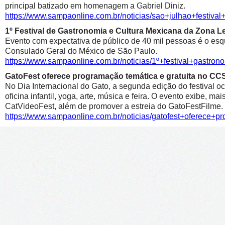
principal batizado em homenagem a Gabriel Diniz.
https://www.sampaonline.com.br/noticias/sao+julhao+festiv
1º Festival de Gastronomia e Cultura Mexicana da Zona 
Evento com expectativa de público de 40 mil pessoas é o esqu
Consulado Geral do México de São Paulo.
https://www.sampaonline.com.br/noticias/1º+festival+gastr
GatoFest oferece programação temática e gratuita no CC
No Dia Internacional do Gato, a segunda edição do festival oc
oficina infantil, yoga, arte, música e feira. O evento exibe, m
CatVideoFest, além de promover a estreia do GatoFestFilme.
https://www.sampaonline.com.br/noticias/gatofest+oferece+p