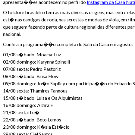
apresenta��es acontecem no perfil do
Instagram da Casa Nat
O folclore brasileiro tem as mais diversas origens, mas entre el
est� nas cantigas de roda, nas serestas e modas de viola, em rit
que seguem fazendo parte da cultura regional das diferentes
nacional.
Confira a programa��o completa do Sala da Casa em agosto:
01/08 s�bado: Moacyr Luz
02/08 domingo: Karynna Spinelli
07/08 sexta: Pedro Pastoriz
08/08 s�bado: Brisa Flow
09/08 domingo: Jo�o Suplicy com participa��o do Eduardo S
14/08 sexta: Thamires Tannous
15/08 s�bado: Luisa e Os Alquimistas
16/08 domingo: Alzira E
21/08 sexta: Lu�
22/08 s�bado: Beto Lemos
23/08 domingo: K�sia Est�cio
28/08 sexta: Ciel Santos