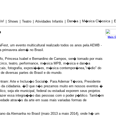
is!
Dan�a
M�sica Cl�ssica
E
|
Shows
|
Teatro
|
Atividades Infantis
|
|
|
o
Mais O
est, um evento multicultural realizado todos os anos pela AEMB -
 primavera alem� no Brasil.
o, Princesa Isabel e Bernardino de Campos, ser� tomado por mais
circo, teatro, performance, m�sica MPB, m�sica e dan�a
sicais, fotografia, exposi��es, m�sica contempor�nea,"r�dio" do
 de diversas partes do Brasil e do mundo.
ntram: Arte e Inclus�o Social�. Para Ademar T�vora, Presidente
�o da cidadania. �O que n�s prezamos muito em nossos eventos �
co, seja ele municipal, federal ou estadual exporem seus projetos
 fazer essa integra��o das pessoas com o poder p�blico. Tamb�m
edade atrav�s da arte em suas mais variadas formas de
 ano da Alemanha no Brasil (maio 2013 a maio 2014), onde h� um