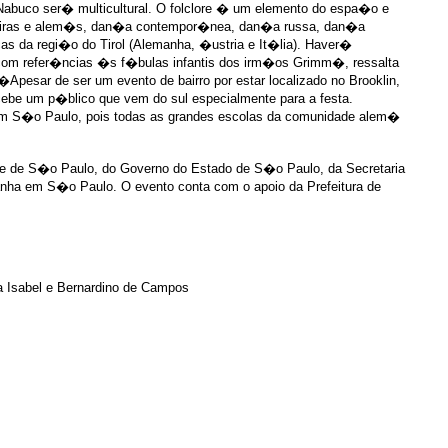
abuco ser� multicultural. O folclore � um elemento do espa�o e
sileiras e alem�s, dan�a contempor�nea, dan�a russa, dan�a
s da regi�o do Tirol (Alemanha, �ustria e It�lia). Haver�
m refer�ncias �s f�bulas infantis dos irm�os Grimm�, ressalta
 �Apesar de ser um evento de bairro por estar localizado no Brooklin,
ecebe um p�blico que vem do sul especialmente para a festa.
m S�o Paulo, pois todas as grandes escolas da comunidade alem�
dade de S�o Paulo, do Governo do Estado de S�o Paulo, da Secretaria
anha em S�o Paulo. O evento conta com o apoio da Prefeitura de
a Isabel e Bernardino de Campos