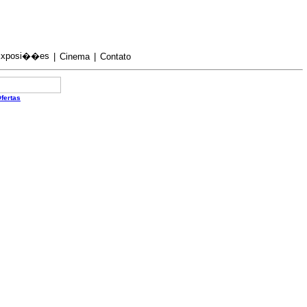
xposi��es
|
Cinema
|
Contato
fertas