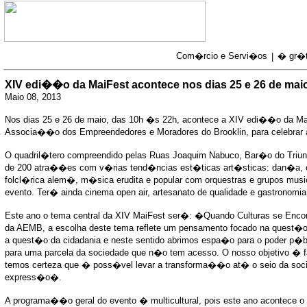
Com�rcio e Servi�os
� gr�t
|
XIV edi��o da MaiFest acontece nos dias 25 e 26 de mai
Maio 08, 2013
Nos dias 25 e 26 de maio, das 10h �s 22h, acontece a XIV edi��o da MaiF
Associa��o dos Empreendedores e Moradores do Brooklin, para celebrar a
O quadril�tero compreendido pelas Ruas Joaquim Nabuco, Bar�o do Triunf
de 200 atra��es com v�rias tend�ncias est�ticas art�sticas: dan�a, 
folcl�rica alem�, m�sica erudita e popular com orquestras e grupos mu
evento. Ter� ainda cinema open air, artesanato de qualidade e gastronomia
Este ano o tema central da XIV MaiFest ser�: �Quando Culturas se Enco
da AEMB, a escolha deste tema reflete um pensamento focado na quest
a quest�o da cidadania e neste sentido abrimos espa�o para o poder p�bli
para uma parcela da sociedade que n�o tem acesso. O nosso objetivo �
temos certeza que � poss�vel levar a transforma��o at� o seio da soci
express�o�.
A programa��o geral do evento � multicultural, pois este ano acontece o