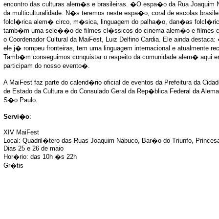
encontro das culturas alem�s e brasileiras. �O espa�o da Rua Joaquim N
da multiculturalidade. N�s teremos neste espa�o, coral de escolas bra
folcl�rica alem� circo, m�sica, linguagem do palha�o, dan�as folcl�rica
tamb�m uma sele��o de filmes cl�ssicos do cinema alem�o e filmes co
o Coordenador Cultural da MaiFest, Luiz Delfino Cardia. Ele ainda destaca:
ele j� rompeu fronteiras, tem uma linguagem internacional e atualmente r
Tamb�m conseguimos conquistar o respeito da comunidade alem� aqui e
participam do nosso evento�.
A MaiFest faz parte do calend�rio oficial de eventos da Prefeitura da Ci
de Estado da Cultura e do Consulado Geral da Rep�blica Federal da Alem
S�o Paulo.
Servi�o
:
XIV MaiFest
Local: Quadril�tero das Ruas Joaquim Nabuco, Bar�o do Triunfo, Princes
Dias 25 e 26 de maio
Hor�rio: das 10h �s 22h
Gr�tis