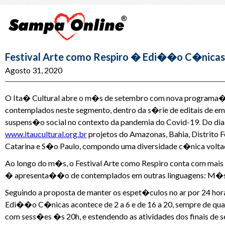
Festival Arte como Respiro � Edi��o C�nicas 
Agosto 31, 2020
O Ita� Cultural abre o m�s de setembro com nova programa�
contemplados neste segmento, dentro da s�rie de editais de em
suspens�o social no contexto da pandemia do Covid-19. Do dia 2
www.itaucultural.org.br
projetos do Amazonas, Bahia, Distrito 
Catarina e S�o Paulo, compondo uma diversidade c�nica voltad
Ao longo do m�s, o Festival Arte como Respiro conta com m
� apresenta��o de contemplados em outras linguagens: M�sic
Seguindo a proposta de manter os espet�culos no ar por 24 h
Edi��o C�nicas acontece de 2 a 6 e de 16 a 20, sempre de quar
com sess�es �s 20h, e estendendo as atividades dos finais de