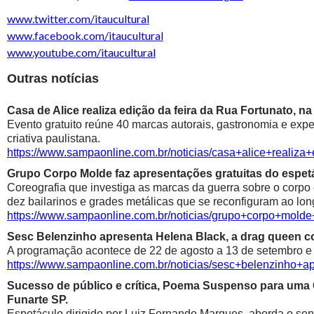
www.twitter.com/itaucultural
www.facebook.com/itaucultural
www.youtube.com/itaucultural
Outras notícias
Casa de Alice realiza edição da feira da Rua Fortunato, na
Evento gratuito reúne 40 marcas autorais, gastronomia e exp
criativa paulistana.
https://www.sampaonline.com.br/noticias/casa+alice+realiza
Grupo Corpo Molde faz apresentações gratuitas do espetá
Coreografia que investiga as marcas da guerra sobre o corpo
dez bailarinos e grades metálicas que se reconfiguram ao lon
https://www.sampaonline.com.br/noticias/grupo+corpo+mold
Sesc Belenzinho apresenta Helena Black, a drag queen co
A programação acontece de 22 de agosto a 13 de setembro e é
https://www.sampaonline.com.br/noticias/sesc+belenzinho+
Sucesso de público e crítica, Poema Suspenso para uma
Funarte SP.
Espetáculo dirigido por Luiz Fernando Marques, aborda o sen