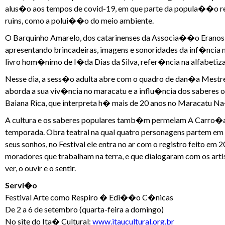
alus�o aos tempos de covid-19, em que parte da popula��o resi
ruins, como a polui��o do meio ambiente.
O Barquinho Amarelo, dos catarinenses da Associa��o Eranos -
apresentando brincadeiras, imagens e sonoridades da inf�ncia n
livro hom�nimo de I�da Dias da Silva, refer�ncia na alfabeti
Nesse dia, a sess�o adulta abre com o quadro de dan�a Mestre
aborda a sua viv�ncia no maracatu e a influ�ncia dos saberes o
Baiana Rica, que interpreta h� mais de 20 anos no Maracatu Na
A cultura e os saberes populares tamb�m permeiam A Carro�a
temporada. Obra teatral na qual quatro personagens partem e
seus sonhos, no Festival ele entra no ar com o registro feito e
moradores que trabalham na terra, e que dialogaram com os artis
ver, o ouvir e o sentir.
Servi�o
Festival Arte como Respiro � Edi��o C�nicas
De 2 a 6 de setembro (quarta-feira a domingo)
No site do Ita� Cultural:
www.itaucultural.org.br