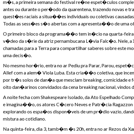
m�s, a primeira semana do festival re�ne espet�culos completo
antes ou durante o per�odo da quarentena, trazendo novas e tr
quest�es raciais a situa��es individuais ou coletivas causad
Todas as sess�es s�o abertas com a apresenta��o de uma ob
O primeiro bloco da programa��o tem in�cio na quarta-feira,
v�deo da s�rie da atriz pernambucana L�via Falc�o. Nele, a 
chamadas para a Terra para compartilhar saberes sobre este
uma decis�o.
No mesmo hor�rio, entra no ar Pediu pra Parar, Parou, espet�cu
Allef com a alem� Viola Luba. Esta cria��o coletiva, que i
por tr�s solos de dan�a que mesclam breaking, comicidade e f
oito dan�arinos convidados da cena breaking nacional, vindos d
A noite fecha com Shakespeare Isolado, da Ato Espelhado Com
e imagina��o, os atores C�cero Neves e Patr�cia Ragazzon e
explorando os espa�os dispon�veis de um pr�dio vazio, dand
mistura ao cotidiano.
Na quinta-feira, dia 3, tamb�m �s 20h, entra no ar Rezos da