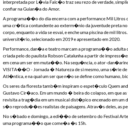
interpretada por L�via Falc�o traz seu rezo de verdade, simpli
confiar na Guian�a do Amor.
A programa��o do dia encerra com a performance Mil Litros d
uma cr�tica contundente ao exterm�nio da juventude preta no Br
corpo, enquanto a vida se esvai, e enche uma piscina de mil li
universit�rio, selecionado em 2019 e apresentado em 2020.
Performance, dan�a e teatro marcam a programa��o adulta da 
criada pelo do paulista Robson Catalunha a partir de impress�
em cena um ser em muta��o. Na sequ�ncia, o ator-dan�arino E
VISITA��O - Jornada � Natureza de si mesmo, uma s�rie de 
Atl�ntica, e na qual um ser que n�o se define como humano, bi
Os seres da floresta tamb�m inspiram o espet�culo Quem anda 
Gustavo Cir�aco. Em um mundo � beira do colapso, em que as 
revisita a trag�dia em um musical dist�pico encenado em um d
s�o reprodu��es realistas de paisagens. Atrav�s deles, as p
No s�bado e domingo, a edi��o de setembro do Festival Arte
uma programa��o que come�a �s 15h.