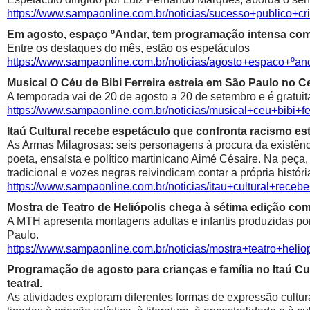
https://www.sampaonline.com.br/noticias/sucesso+public
Em agosto, espaço ºAndar, tem programação intensa com 
Entre os destaques do mês, estão os espetáculos
https://www.sampaonline.com.br/noticias/agosto+espaco+º
Musical O Céu de Bibi Ferreira estreia em São Paulo no Ce
A temporada vai de 20 de agosto a 20 de setembro e é gratuit
https://www.sampaonline.com.br/noticias/musical+ceu+bibi+fe
Itaú Cultural recebe espetáculo que confronta racismo est
As Armas Milagrosas: seis personagens à procura da existênci
poeta, ensaísta e político martinicano Aimé Césaire. Na peça,
tradicional e vozes negras reivindicam contar a própria históri
https://www.sampaonline.com.br/noticias/itau+cultural+rece
Mostra de Teatro de Heliópolis chega à sétima edição co
A MTH apresenta montagens adultas e infantis produzidas por 
Paulo.
https://www.sampaonline.com.br/noticias/mostra+teatro+he
Programação de agosto para crianças e família no Itaú Cul
teatral.
As atividades exploram diferentes formas de expressão cultur