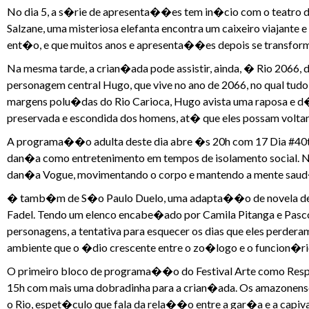
No dia 5, a s�rie de apresenta��es tem in�cio com o teatro d
Salzane, uma misteriosa elefanta encontra um caixeiro viajante e
ent�o, e que muitos anos e apresenta��es depois se transform
Na mesma tarde, a crian�ada pode assistir, ainda, � Rio 20
personagem central Hugo, que vive no ano de 2066, no qual tud
margens polu�das do Rio Carioca, Hugo avista uma raposa e d�
preservada e escondida dos homens, at� que eles possam voltar
A programa��o adulta deste dia abre �s 20h com 17 Dia #40te
dan�a como entretenimento em tempos de isolamento social. Ne
dan�a Vogue, movimentando o corpo e mantendo a mente saud
� tamb�m de S�o Paulo Duelo, uma adapta��o de novela de A
Fadel. Tendo um elenco encabe�ado por Camila Pitanga e Pascoa
personagens, a tentativa para esquecer os dias que eles perdera
ambiente que o �dio crescente entre o zo�logo e o funcion�r
O primeiro bloco de programa��o do Festival Arte como Resp
15h com mais uma dobradinha para a crian�ada. Os amazonens
o Rio, espet�culo que fala da rela��o entre a gar�a e a capiv