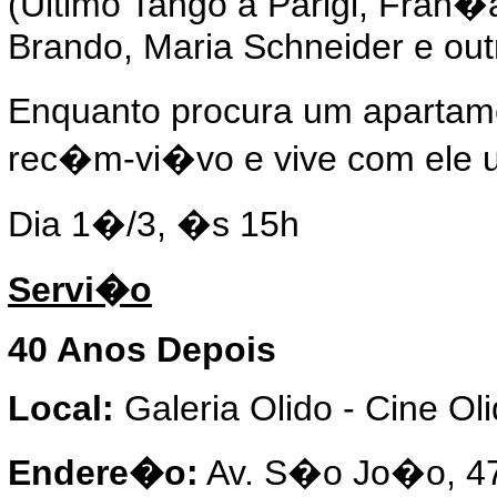
(Ultimo Tango a Parigi, Fran�a
Brando, Maria Schneider e out
Enquanto procura um apartam
rec�m-vi�vo e vive com ele 
Dia 1�/3, �s 15h
Servi�o
40 Anos Depois
Local:
Galeria Olido - Cine Oli
Endere�o:
Av. S�o Jo�o, 47