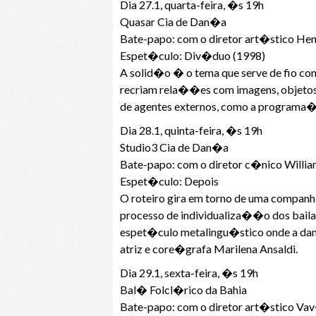
Dia 27.1, quarta-feira, �s 19h
Quasar Cia de Dan�a
Bate-papo: com o diretor art�stico He
Espet�culo: Div�duo (1998)
A solid�o � o tema que serve de fio con
recriam rela��es com imagens, objetos 
de agentes externos, como a programa��
Dia 28.1, quinta-feira, �s 19h
Studio3 Cia de Dan�a
Bate-papo: com o diretor c�nico William
Espet�culo: Depois
O roteiro gira em torno de uma compan
processo de individualiza��o dos baila
espet�culo metalingu�stico onde a dan
atriz e core�grafa Marilena Ansaldi.
Dia 29.1, sexta-feira, �s 19h
Bal� Folcl�rico da Bahia
Bate-papo: com o diretor art�stico Vav