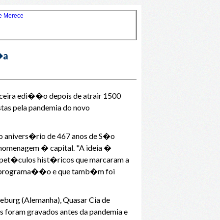
�a
rceira edi��o depois de atrair 1500
stas pela pandemia do novo
 anivers�rio de 467 anos de S�o
m homenagem � capital. "A ideia �
espet�culos hist�ricos que marcaram a
r da programa��o e que tamb�m foi
urg (Alemanha), Quasar Cia de
s foram gravados antes da pandemia e