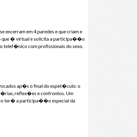
se encerram em 4 paredes e que criam e
que � virtual e solicita a participa��o
o telef�nico com profissionais do sexo.
ocados ap�s o final do espet�culo: o
m�rias, reflex�es e confrontos. Um
o ter� a participa��o especial da