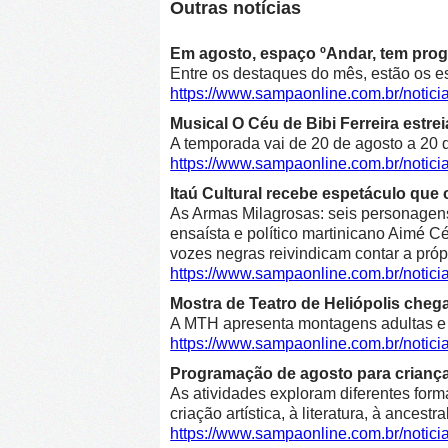
Outras notícias
Em agosto, espaço ºAndar, tem prog
Entre os destaques do mês, estão os e
https://www.sampaonline.com.br/noti
Musical O Céu de Bibi Ferreira estre
A temporada vai de 20 de agosto a 20 d
https://www.sampaonline.com.br/notici
Itaú Cultural recebe espetáculo que 
As Armas Milagrosas: seis personagens 
ensaísta e político martinicano Aimé Cé
vozes negras reivindicam contar a própr
https://www.sampaonline.com.br/notic
Mostra de Teatro de Heliópolis cheg
A MTH apresenta montagens adultas e in
https://www.sampaonline.com.br/notic
Programação de agosto para crianças 
As atividades exploram diferentes form
criação artística, à literatura, à ancestr
https://www.sampaonline.com.br/notic