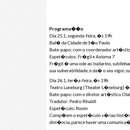
Programa��o
Dia 25.1, segunda-feira, �s 19h
Bal� da Cidade de S�o Paulo
Bate-papo: com o coordenador art�stico
Espet�culos: Fr�gil e Axioma 7
Fr�gil � uma ode ao bailarino, sublinh
sua vulnerabilidade, e da� o seu vigor, 
Dia 26.1, ter�a-feira, �s 19h
Teatro Luneburg (Theater L�neburg) 
Bate-papo: com o diretor art�stico Ola
Tradutor: Pedro Rinaldi
Espet�culo: Room
Comp�em o espet�culo v�rias hist�rias
dist�ncia, parece haver uma comunica