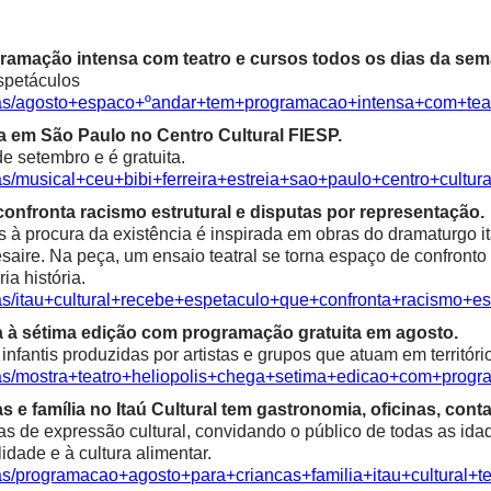
ramação intensa com teatro e cursos todos os dias da sem
spetáculos
cias/agosto+espaco+ºandar+tem+programacao+intensa+com+te
ia em São Paulo no Centro Cultural FIESP.
e setembro e é gratuita.
as/musical+ceu+bibi+ferreira+estreia+sao+paulo+centro+cultura
confronta racismo estrutural e disputas por representação.
à procura da existência é inspirada em obras do dramaturgo ita
saire. Na peça, um ensaio teatral se torna espaço de confronto 
ia história.
ias/itau+cultural+recebe+espetaculo+que+confronta+racismo+es
a à sétima edição com programação gratuita em agosto.
fantis produzidas por artistas e grupos que atuam em territóri
ias/mostra+teatro+heliopolis+chega+setima+edicao+com+progr
e família no Itaú Cultural tem gastronomia, oficinas, contaç
as de expressão cultural, convidando o público de todas as idad
alidade e à cultura alimentar.
ias/programacao+agosto+para+criancas+familia+itau+cultural+t