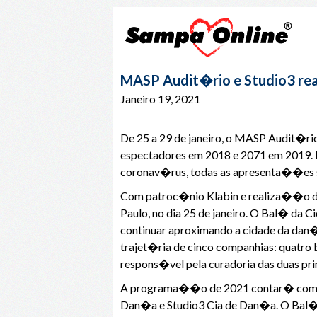
MASP Audit�rio e Studio3 re
Janeiro 19, 2021
De 25 a 29 de janeiro, o MASP Audit�rio
espectadores em 2018 e 2071 em 2019. D
coronav�rus, todas as apresenta��es 
Com patroc�nio Klabin e realiza��o d
Paulo, no dia 25 de janeiro. O Bal� da 
continuar aproximando a cidade da dan�
trajet�ria de cinco companhias: quatro
respons�vel pela curadoria das duas pr
A programa��o de 2021 contar� com a
Dan�a e Studio3 Cia de Dan�a. O Bal� 