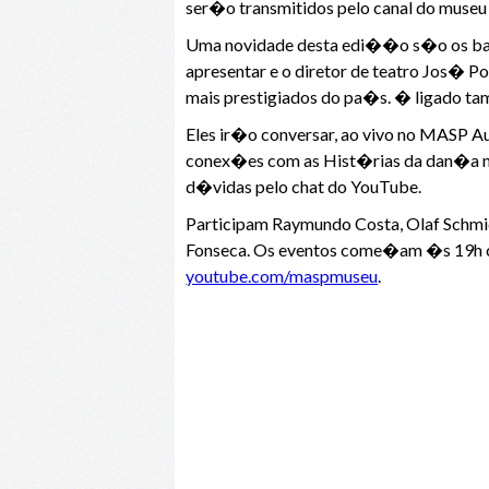
ser�o transmitidos pelo canal do museu
Uma novidade desta edi��o s�o os bate
apresentar e o diretor de teatro Jos� P
mais prestigiados do pa�s. � ligado t
Eles ir�o conversar, ao vivo no MASP A
conex�es com as Hist�rias da dan�a n
d�vidas pelo chat do YouTube.
Participam Raymundo Costa, Olaf Schmid
Fonseca. Os eventos come�am �s 19h co
youtube.com/maspmuseu
.