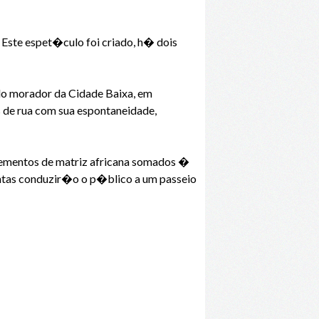
Este espet�culo foi criado, h� dois
do morador da Cidade Baixa, em
os de rua com sua espontaneidade,
 elementos de matriz africana somados �
untas conduzir�o o p�blico a um passeio