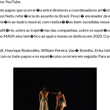
 no YouTube.
-papos que ocorrer�o entre diretores e coordenadores art�stico
ossi Neto, refer�ncia do assunto no Brasil. Possi � encenador de 
amb�m ao teatro musical, com realiza��es bem-sucedidas ness
udit�rio, sobre as trajet�rias das companhias, sobre os espet�c
o MASP, eixo tem�tico ao qual o museu se dedicou em 2020. O 
t, Henrique Rodovalho, William Pereira, Vav� Botelho, Erika Ish
m os bate-papos e os espet�culos ocorrem em seguida. Para ass