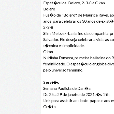
Espet�culos: Bolero, 2-3-8 e Okan
Bolero
Fus�o de "Bolero", de Maurice Ravel, a
anos, para celebrar os 30 anos de exist
2-3-8
Slim Melo, ex-bailarino da companhia,
Salvador. Ele deseja celebrar a vida, as
t�cnica e simplicidade.
Okan
Nildinha Fonseca, primeira bailarina do
feminilidade. O espet�culo engloba div
pelo universo feminino.
Servi�o
Semana Paulista de Dan�a
De 25 a 29 de janeiro de 2021, �s 19h
Link para assistir aos bate-papos e aos
Gr�tis