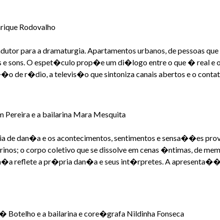
nrique Rodovalho
dutor para a dramaturgia. Apartamentos urbanos, de pessoas que 
e sons. O espet�culo prop�e um di�logo entre o que � real e o 
o de r�dio, a televis�o que sintoniza canais abertos e o contat
 Pereira e a bailarina Mara Mesquita
hia de dan�a e os acontecimentos, sentimentos e sensa��es prov
rinos; o corpo coletivo que se dissolve em cenas �ntimas, de me
�a reflete a pr�pria dan�a e seus int�rpretes. A apresenta��
� Botelho e a bailarina e core�grafa Nildinha Fonseca