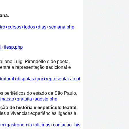
ana.
atro+cursos+todos+dias+semana.php
l+fiesp.php
liano Luigi Pirandello e do poeta,
entre a representação tradicional e
trutural+disputas+por+representacao.php
os periféricos do estado de São Paulo.
amacao+gratuita+agosto.php
ão de história e espetáculo teatral.
es a vivenciar experiências ligadas à
em+gastronomia+oficinas+contacao+historia+espetaculo+teatra