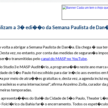
alizam a 3� edi��o da Semana Paulista de Dan
 volta a abrigar a Semana Paulista de Dan�a. Ela chega � sua te
esta vez, no entanto, por conta das medidas de seguran�a impo
ser�o transmitidas pelo
canal do MASP no YouTube
.
o Studio3 e MASP Audit�rio, a programa��o neste ano marca o
Cidade de S�o Paulo foi escolhido para dar in�cio aos eventos e
a por meio de atra��es gratuitas e, desta vez, a agenda inclui 
 brasileiras e uma internacional", afirma Anzelmo Zolla, curado
imeiras temporadas.
presenta��es do Bal� da Cidade de S�o Paulo, Theater L�neb
Folcl�rico da Bahia far� o encerramento. Todos os espet�culo