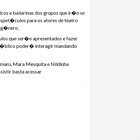
s e bailarinas dos grupos que ir�o se
espet�culos para os atores de teatro
e g�nero.
ulos que ser�o apresentados e fazer
p�blico poder� interagir mandando
imaru, Mara Mesquita e Nildinha
istir basta acessar