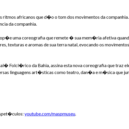
os ritmos africanos que d�o o tom dos movimentos da companhia. 
�ncia da companhia.
 prop�e uma coreografia que remete � sua mem�ria afetiva quan
 cores, texturas e aromas de sua terra natal, evocando os moviment
 Bal� Folcl�rico da Bahia, assina esta nova coreografia que traz
ersas linguagens art�sticas como teatro, dan�a e m�sica que j
 espet�culos:
youtube.com/maspmuseu
.