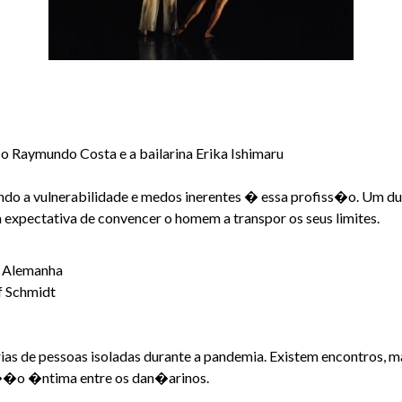
 Raymundo Costa e a bailarina Erika Ishimaru
ando a vulnerabilidade e medos inerentes � essa profiss�o. Um d
na expectativa de convencer o homem a transpor os seus limites.
� Alemanha
f Schmidt
 de pessoas isoladas durante a pandemia. Existem encontros, m
��o �ntima entre os dan�arinos.