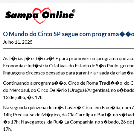
O Mundo do Circo SP segue com programa��o gr
Julho 11, 2025
As f�rias j� est�o a�! E para promover um programa que acolha
Economia e Ind�stria Criativas do Estado de S�o Paulo, gere
linguagens circenses pensadas para garantir a risada da crian�
Continuando a programa��o, Circo de Roma Tradi��o, do Circo
do Mercosul, do Circo Del�rio (Uruguai/Argentina), no s�bado,
13 de julho, �s 17h.
Na segunda quinzena do m�s haver� Circo em Fam�lia, com Astle
14h; Precisa-se de M�gico, da Cia Carolipa e Bart�, no s�bado, 
�s 17h; Navegantes, da Ru� La Companhia, no s�bado, 26 de ju
17h.