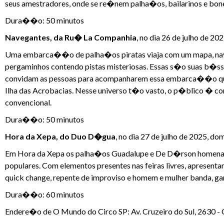
seus amestradores, onde se re�nem palha�os, bailarinos e bone
Dura��o: 50 minutos
Navegantes, da Ru� La Companhia
, no dia 26 de julho de 2
Uma embarca��o de palha�os piratas viaja com um mapa, nav
pergaminhos contendo pistas misteriosas. Essas s�o suas b�sso
convidam as pessoas para acompanharem essa embarca��o que p
Ilha das Acrobacias. Nesse universo t�o vasto, o p�blico � co
convencional.
Dura��o: 50 minutos
Hora da Xepa, do Duo D�gua
, no dia 27 de julho de 2025, do
Em Hora da Xepa os palha�os Guadalupe e De D�rson homenageia
populares. Com elementos presentes nas feiras livres, apresent
quick change, repente de improviso e homem e mulher banda, ga
Dura��o: 60 minutos
Endere�o de O Mundo do Circo SP: Av. Cruzeiro do Sul, 2630 - 