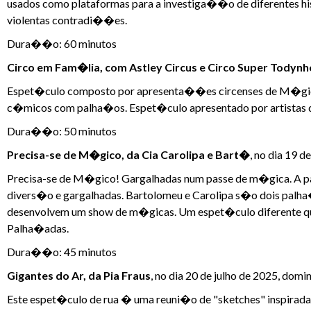
usados como plataformas para a investiga��o de diferentes h
violentas contradi��es.
Dura��o: 60 minutos
Circo em Fam�lia, com Astley Circus e Circo Super Todynh
Espet�culo composto por apresenta��es circenses de M�gica
c�micos com palha�os. Espet�culo apresentado por artistas do
Dura��o: 50 minutos
Precisa-se de M�gico, da Cia Carolipa e Bart�
, no dia 19 d
Precisa-se de M�gico! Gargalhadas num passe de m�gica. A p
divers�o e gargalhadas. Bartolomeu e Carolipa s�o dois palh
desenvolvem um show de m�gicas. Um espet�culo diferente qu
Palha�adas.
Dura��o: 45 minutos
Gigantes do Ar, da Pia Fraus
, no dia 20 de julho de 2025, domi
Este espet�culo de rua � uma reuni�o de "sketches" inspiradas