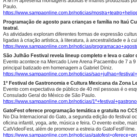
A MTH apresenta montagens adultas e infantis produzidas por 
Paulo.
https://www.sampaonline.com.br/noticias/mostra+teatro+he
Programação de agosto para crianças e família no Itaú Cul
teatral.
As atividades exploram diferentes formas de expressão cultur
ligadas à criação artística, à literatura, à ancestralidade e à cu
https://www.sampaonline.com.br/noticias/programacao+agosto
São Julhão Festival revela lineup completo e leva o calo
Evento acontece na Mercado Livre Arena Pacaembu de 7 a 9 de 
principal batizado em homenagem a Gabriel Diniz.
https://www.sampaonline.com.br/noticias/sao+julhao+festiv
1º Festival de Gastronomia e Cultura Mexicana da Zona 
Evento com expectativa de público de 40 mil pessoas é o esqu
Consulado Geral do México de São Paulo.
https://www.sampaonline.com.br/noticias/1º+festival+gastr
GatoFest oferece programação temática e gratuita no CC
No Dia Internacional do Gato, a segunda edição do festival oc
oficina infantil, yoga, arte, música e feira. O evento exibe, m
CatVideoFest, além de promover a estreia do GatoFestFilme.
https://www.sampaonline.com.br/noticias/gatofest+oferece+p