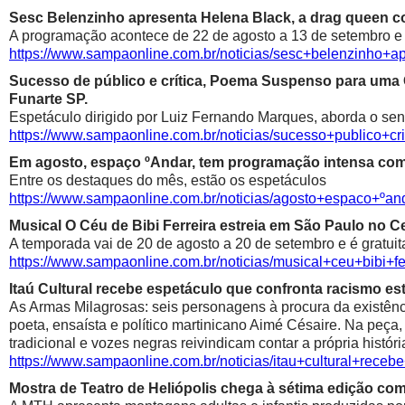
Sesc Belenzinho apresenta Helena Black, a drag queen co
A programação acontece de 22 de agosto a 13 de setembro e é
https://www.sampaonline.com.br/noticias/sesc+belenzinho+
Sucesso de público e crítica, Poema Suspenso para uma
Funarte SP.
Espetáculo dirigido por Luiz Fernando Marques, aborda o sen
https://www.sampaonline.com.br/noticias/sucesso+public
Em agosto, espaço ºAndar, tem programação intensa com 
Entre os destaques do mês, estão os espetáculos
https://www.sampaonline.com.br/noticias/agosto+espaco+º
Musical O Céu de Bibi Ferreira estreia em São Paulo no Ce
A temporada vai de 20 de agosto a 20 de setembro e é gratuit
https://www.sampaonline.com.br/noticias/musical+ceu+bibi+fe
Itaú Cultural recebe espetáculo que confronta racismo est
As Armas Milagrosas: seis personagens à procura da existênci
poeta, ensaísta e político martinicano Aimé Césaire. Na peça,
tradicional e vozes negras reivindicam contar a própria históri
https://www.sampaonline.com.br/noticias/itau+cultural+rece
Mostra de Teatro de Heliópolis chega à sétima edição co