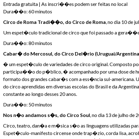
Entrada gratuita | As inscri��es podem ser feitas no local
Dura��o: 60 minutos
Circo de Roma Tradi��o, do Circo de Roma
, no dia 10 de j
Um espet�culo tradicional de circo que foi passado a gera��e
Dura��o: 80 minutos
Cabar� do Mercosul, do Circo Del�rio (Uruguai/Argentina
� um espet�culo de variedades de circo original. Composto p
participa��o do p�blico, � acompanhado por uma dose de hum
formato dos grandes cabar�s com a ess�ncia sul-americana. Util
do circo aprendidas em diversas escolas do Brasil e da Argentin
constante ao longo desses 20 anos.
Dura��o: 50 minutos
Nos n�o andamos s�s, do Circo Soul
, no dia 13 de julho de
Circo, teatro, dan�a e m�sica s�o as linguagens utilizadas 
Espet�culo-manifesto circense onde trap�zio, corda lisa, acr