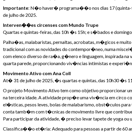
Importante
: N�o haver� programa��o nos dias 17 (quinta-feira)
de julho de 2025.
Interven��es circenses com Mundo Trupe
Quartas e quintas-feiras, das 10h �s 15h; e s�bados e domingo
Palha�as, malabaristas, pernaltas, acrobatas, m�gicos e muit
tradicional com as novidades do contempor�neo, numa miscel
com elenco diverso de ra�a, g�nero e linguagem, inspirada na v
quarta parede, proporcionando viv�ncias intimistas e experi�nc
Movimento Ativo com Ana Coll
At� 31 de julho de 2025, �s quartas e quintas, das 10h30 �s 1
O projeto Movimento Ativo tem como objetivo proporcionar um
na terceira idade. A atividade prop�e uma viv�ncia em circo 
el�sticas, pesos leves, bolas de malabarismo, obst�culos para
conta tamb�m com t�cnicas de movimento livre que contri
Para participar da atividade, � preciso levar tapete de yoga ou
Classifica��o et�ria: Adequado para pessoas a partir de 60 a