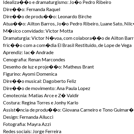
Idealiza��o e dramaturgismo: Jo�o Pedro Ribeiro
Dire��o: Fernanda Raquel
Dire��o de produ��o: Leonardo Birche
Atua��o: Ailton Barros, Jo�o Pedro Ribeiro, Luane Sato, Nilc�
M�sico convidado: Victor Motta
Dramaturgia: Victor N�voa, com colabora��o de Ailton Barros,
fric��o com a com�dia El Brasil Restituido, de Lope de Vega
Aprendiz: Iac� Andrade
Cenografia: Renan Marcondes
Desenho de luz e proje��o: Matheus Brant
Figurino: Ayomi Domenica
Dire��o musical: Dagoberto Feliz
Dire��o de movimento: Ana Paula Lopez
Cenotecnia: Matias Arce e Z� Valdir
Costura: Regina Torres e Jonhy Karlo
Assist�ncia de produ��o: Giovana Carneiro e Tono Guimar�
Design: Fernanda Allucci
Fotografia: Mayra Azzi
Redes sociais: Jorge Ferreira