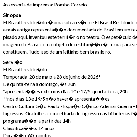
Assessoria de imprensa: Pombo Correio
Sinopse
El Brasil Destitu�do � uma subvers�o de El Brasil Restituido
a mais antiga representa��o documentada do Brasil em um text
pisado aqui, inventou este territ�rio no teatro. O espet�culo 
imagem do Brasil como objeto de restitui��o � coroa para se q
constituem. Tudo isso de um jeitinho bem brasileiro.
Servi�o
El Brasil Destitu�do
Temporada: 28 de maio a 28 de junho de 2026*
De quinta-feira a domingo, �s 20h
*apresenta��es extra nos dias 10 e 17/5, quarta-feira, 20h
**nos dias 13 e 19/5 n�o haver� apresenta��es
Centro Cultural S�o Paulo - Espa�o C�nico Ademar Guerra - R
Ingressos: Gratuitos, com retirada de ingresso nas bilheterias f�s
programa��o, a partir das 14h
Classifica��o: 14 anos
Dura��o: 60 minutos