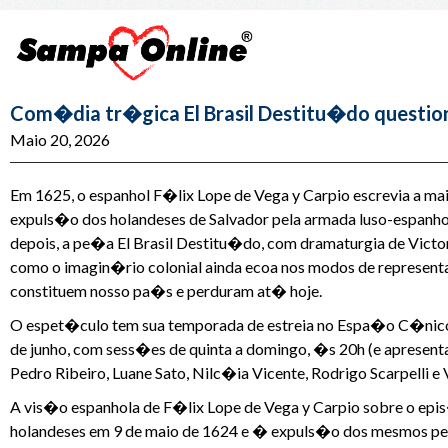
Com�dia tr�gica El Brasil Destitu�do questio
Maio 20, 2026
Em 1625, o espanhol F�lix Lope de Vega y Carpio escrevia a ma
expuls�o dos holandeses de Salvador pela armada luso-espanhola
depois, a pe�a El Brasil Destitu�do, com dramaturgia de Vic
como o imagin�rio colonial ainda ecoa nos modos de representa
constituem nosso pa�s e perduram at� hoje.
O espet�culo tem sua temporada de estreia no Espa�o C�nico 
de junho, com sess�es de quinta a domingo, �s 20h (e apresent
Pedro Ribeiro, Luane Sato, Nilc�ia Vicente, Rodrigo Scarpelli e
A vis�o espanhola de F�lix Lope de Vega y Carpio sobre o epi
holandeses em 9 de maio de 1624 e � expuls�o dos mesmos pel