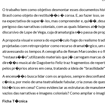
Cr
O trabalho tem como objetivo desmontar esses documentos hist
Brasil como objeto de restitui��o � coroa. E, ao fazer isso, 
na expectativa de super�-los, mas compreender e, qui��, desat
perigoso das narrativas coloniais, com as quais lidamos at� ho
discursivo de Lope de Vega, cuja dramaturgia n�o passa de pro
A proposta visual e sonora do espet�culo foge do realismo tradi
projetadas com retroprojetor como recurso dramat�rgico, um 
atravessando os tempos A cenografia de Renan Marcondes e o f
"restaura��o", utilizando materiais que j� carregam marcas de 
dire��o musical de Dagoberto Feliz traz fragmentos de repert
pelos pr�prios atores em cena, tratando a ideia de "brasilidad
A encena��o busca lidar com os arquivos, sempre desconfiando
c�nica, por meio de uma teatralidade fabular, cria zonas de qu
hist�ricos em cena? Como evidenciar as estruturas de manute
vazios das narrativas e imagens coloniais? Como ampliar o imag
Ficha T�cnica