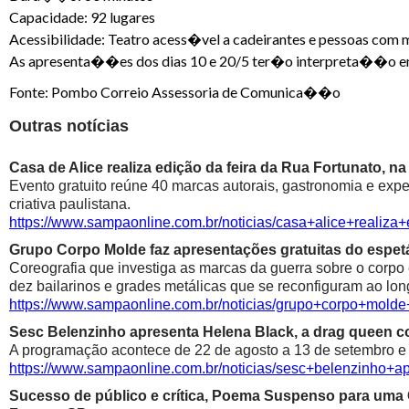
Capacidade: 92 lugares
Acessibilidade: Teatro acess�vel a cadeirantes e pessoas com 
As apresenta��es dos dias 10 e 20/5 ter�o interpreta��o e
Fonte: Pombo Correio Assessoria de Comunica��o
Outras notícias
Casa de Alice realiza edição da feira da Rua Fortunato, na
Evento gratuito reúne 40 marcas autorais, gastronomia e exp
criativa paulistana.
https://www.sampaonline.com.br/noticias/casa+alice+realiza
Grupo Corpo Molde faz apresentações gratuitas do espetá
Coreografia que investiga as marcas da guerra sobre o corpo
dez bailarinos e grades metálicas que se reconfiguram ao lon
https://www.sampaonline.com.br/noticias/grupo+corpo+mold
Sesc Belenzinho apresenta Helena Black, a drag queen co
A programação acontece de 22 de agosto a 13 de setembro e é
https://www.sampaonline.com.br/noticias/sesc+belenzinho+
Sucesso de público e crítica, Poema Suspenso para uma