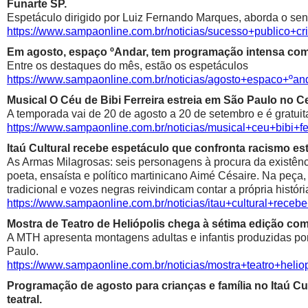
Funarte SP.
Espetáculo dirigido por Luiz Fernando Marques, aborda o sen
https://www.sampaonline.com.br/noticias/sucesso+public
Em agosto, espaço ºAndar, tem programação intensa com 
Entre os destaques do mês, estão os espetáculos
https://www.sampaonline.com.br/noticias/agosto+espaco+º
Musical O Céu de Bibi Ferreira estreia em São Paulo no Ce
A temporada vai de 20 de agosto a 20 de setembro e é gratuit
https://www.sampaonline.com.br/noticias/musical+ceu+bibi+fe
Itaú Cultural recebe espetáculo que confronta racismo est
As Armas Milagrosas: seis personagens à procura da existênci
poeta, ensaísta e político martinicano Aimé Césaire. Na peça,
tradicional e vozes negras reivindicam contar a própria históri
https://www.sampaonline.com.br/noticias/itau+cultural+rece
Mostra de Teatro de Heliópolis chega à sétima edição co
A MTH apresenta montagens adultas e infantis produzidas por 
Paulo.
https://www.sampaonline.com.br/noticias/mostra+teatro+he
Programação de agosto para crianças e família no Itaú Cul
teatral.