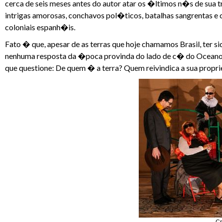
cerca de seis meses antes do autor atar os �ltimos n�s de sua
intrigas amorosas, conchavos pol�ticos, batalhas sangrentas 
coloniais espanh�is.
Fato � que, apesar de as terras que hoje chamamos Brasil, ter s
nenhuma resposta da �poca provinda do lado de c� do Oceano A
que questione: De quem � a terra? Quem reivindica a sua prop