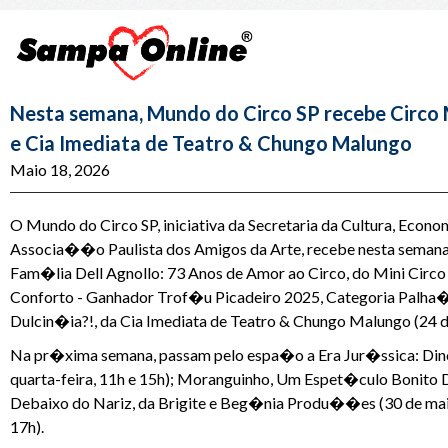
Nesta semana, Mundo do Circo SP recebe Circo M
e Cia Imediata de Teatro & Chungo Malungo
Maio 18, 2026
O Mundo do Circo SP, iniciativa da Secretaria da Cultura, Econo
Associa��o Paulista dos Amigos da Arte, recebe nesta semana o 
Fam�lia Dell Agnollo: 73 Anos de Amor ao Circo, do Mini Circo V
Conforto - Ganhador Trof�u Picadeiro 2025, Categoria Palha�
Dulcin�ia?!, da Cia Imediata de Teatro & Chungo Malungo (24 d
Na pr�xima semana, passam pelo espa�o a Era Jur�ssica: Dino
quarta-feira, 11h e 15h); Moranguinho, Um Espet�culo Bonito D
Debaixo do Nariz, da Brigite e Beg�nia Produ��es (30 de maio
17h).