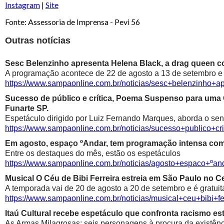
Instagram
|
Site
Fonte: Assessoria de Imprensa - Pevi 56
Outras notícias
Sesc Belenzinho apresenta Helena Black, a drag queen co
A programação acontece de 22 de agosto a 13 de setembro e é
https://www.sampaonline.com.br/noticias/sesc+belenzinho+
Sucesso de público e crítica, Poema Suspenso para uma
Funarte SP.
Espetáculo dirigido por Luiz Fernando Marques, aborda o sen
https://www.sampaonline.com.br/noticias/sucesso+public
Em agosto, espaço ºAndar, tem programação intensa com 
Entre os destaques do mês, estão os espetáculos
https://www.sampaonline.com.br/noticias/agosto+espaco+º
Musical O Céu de Bibi Ferreira estreia em São Paulo no Ce
A temporada vai de 20 de agosto a 20 de setembro e é gratuit
https://www.sampaonline.com.br/noticias/musical+ceu+bibi+fe
Itaú Cultural recebe espetáculo que confronta racismo est
As Armas Milagrosas: seis personagens à procura da existênci