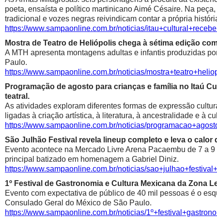
poeta, ensaísta e político martinicano Aimé Césaire. Na peça,
tradicional e vozes negras reivindicam contar a própria históri
https://www.sampaonline.com.br/noticias/itau+cultural+rece
Mostra de Teatro de Heliópolis chega à sétima edição co
A MTH apresenta montagens adultas e infantis produzidas por 
Paulo.
https://www.sampaonline.com.br/noticias/mostra+teatro+he
Programação de agosto para crianças e família no Itaú Cul
teatral.
As atividades exploram diferentes formas de expressão cultur
ligadas à criação artística, à literatura, à ancestralidade e à cu
https://www.sampaonline.com.br/noticias/programacao+agosto
São Julhão Festival revela lineup completo e leva o calo
Evento acontece na Mercado Livre Arena Pacaembu de 7 a 9 de 
principal batizado em homenagem a Gabriel Diniz.
https://www.sampaonline.com.br/noticias/sao+julhao+festiv
1º Festival de Gastronomia e Cultura Mexicana da Zona 
Evento com expectativa de público de 40 mil pessoas é o esqu
Consulado Geral do México de São Paulo.
https://www.sampaonline.com.br/noticias/1º+festival+gastr