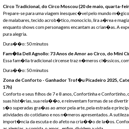
Circo Tradicional, do Circo Moscou (20 de maio, quarta-feir
Prepare-se para uma viagem inesquec�vel pelo mundo m�gico
de malabares, tecido acrob�tico, monociclo, lira a�rea e magia
enquanto shows com personagens encantam as crian�as. A exp
pura alegria.
Dura��o: 50 minutos
Fam�lia Dell Agnollo: 73 Anos de Amor ao Circo, do Mini Circ
Essa fam�lia tradicional circense traz n�meros cl�ssicos, co
Dura��o: 50 minutos
Zona de Conforto - Ganhador Trof�u Picadeiro 2025, Cate
17h)
Conforto e seus filhos de 7 e 8 anos, Confortinha e Confortinh
suas hist�rias, sua rela��o, e reinventam formas de se divertir 
s�o superadas gra�as ao amor pela arte, pela estrada e principa
atividades do cotidiano e nos n�meros apresentados. A sutileza 
import�ncia da escuta e do afeto na cria��o de la�os. Confort
as alegrias, a comida, o amor... enfim, dividem a vida.