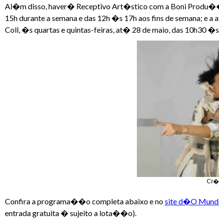
Al�m disso, haver� Receptivo Art�stico com a Boni Produ��e
15h durante a semana e das 12h �s 17h aos fins de semana; e
Coll, �s quartas e quintas-feiras, at� 28 de maio, das 10h30 
Cr�d
Confira a programa��o completa abaixo e no
site d�O Mundo
entrada gratuita � sujeito a lota��o).