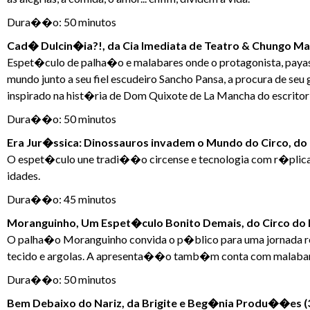
Dura��o: 50 minutos
Cad� Dulcin�ia?!, da Cia Imediata de Teatro & Chungo Mal
Espet�culo de palha�o e malabares onde o protagonista, pay
mundo junto a seu fiel escudeiro Sancho Pansa, a procura de 
inspirado na hist�ria de Dom Quixote de La Mancha do escritor 
Dura��o: 50 minutos
Era Jur�ssica: Dinossauros invadem o Mundo do Circo, do C
O espet�culo une tradi��o circense e tecnologia com r�plicas
idades.
Dura��o: 45 minutos
Moranguinho, Um Espet�culo Bonito Demais, do Circo do Mo
O palha�o Moranguinho convida o p�blico para uma jornada repl
tecido e argolas. A apresenta��o tamb�m conta com malabare
Dura��o: 50 minutos
Bem Debaixo do Nariz, da Brigite e Beg�nia Produ��es (