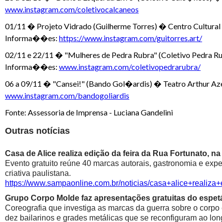
www.instagram.com/coletivocalcaneos
01/11 � Projeto Vidrado (Guilherme Torres) � Centro Cultur
Informa��es:
https://www.instagram.com/guitorres.art/
02/11 e 22/11 � "Mulheres de Pedra Rubra" (Coletivo Pedra
Informa��es:
www.instagram.com/coletivopedrarubra/
06 a 09/11 � "Cansei!" (Bando Gol�ardis) � Teatro Arthur 
www.instagram.com/bandogoliardis
Fonte: Assessoria de Imprensa - Luciana Gandelini
Outras notícias
Casa de Alice realiza edição da feira da Rua Fortunato, na
Evento gratuito reúne 40 marcas autorais, gastronomia e exp
criativa paulistana.
https://www.sampaonline.com.br/noticias/casa+alice+realiza
Grupo Corpo Molde faz apresentações gratuitas do espetá
Coreografia que investiga as marcas da guerra sobre o corpo
dez bailarinos e grades metálicas que se reconfiguram ao lon