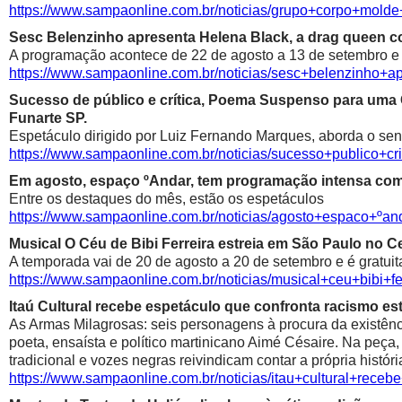
https://www.sampaonline.com.br/noticias/grupo+corpo+mold
Sesc Belenzinho apresenta Helena Black, a drag queen co
A programação acontece de 22 de agosto a 13 de setembro e é
https://www.sampaonline.com.br/noticias/sesc+belenzinho+
Sucesso de público e crítica, Poema Suspenso para uma
Funarte SP.
Espetáculo dirigido por Luiz Fernando Marques, aborda o sen
https://www.sampaonline.com.br/noticias/sucesso+public
Em agosto, espaço ºAndar, tem programação intensa com 
Entre os destaques do mês, estão os espetáculos
https://www.sampaonline.com.br/noticias/agosto+espaco+º
Musical O Céu de Bibi Ferreira estreia em São Paulo no Ce
A temporada vai de 20 de agosto a 20 de setembro e é gratuit
https://www.sampaonline.com.br/noticias/musical+ceu+bibi+fe
Itaú Cultural recebe espetáculo que confronta racismo est
As Armas Milagrosas: seis personagens à procura da existênci
poeta, ensaísta e político martinicano Aimé Césaire. Na peça,
tradicional e vozes negras reivindicam contar a própria históri
https://www.sampaonline.com.br/noticias/itau+cultural+rece