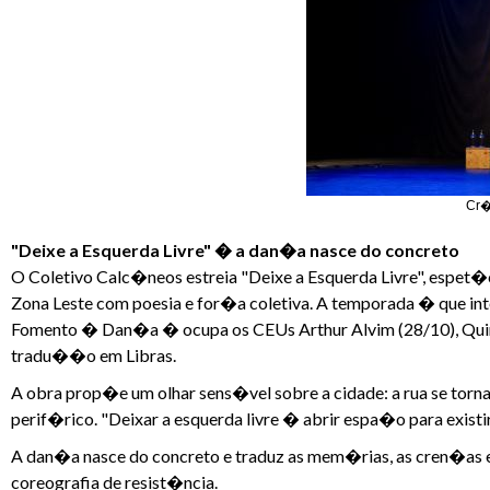
Cr�
"Deixe a Esquerda Livre" � a dan�a nasce do concreto
O Coletivo Calc�neos estreia "Deixe a Esquerda Livre", esp
Zona Leste com poesia e for�a coletiva. A temporada � que i
Fomento � Dan�a � ocupa os CEUs Arthur Alvim (28/10), Quint
tradu��o em Libras.
A obra prop�e um olhar sens�vel sobre a cidade: a rua se torn
perif�rico. "Deixar a esquerda livre � abrir espa�o para existi
A dan�a nasce do concreto e traduz as mem�rias, as cren�as e 
coreografia de resist�ncia.