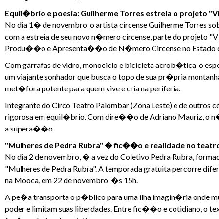
Equil�brio e poesia: Guilherme Torres estreia o projeto "V
No dia 1� de novembro, o artista circense Guilherme Torres s
com a estreia de seu novo n�mero circense, parte do projeto
Produ��o e Apresenta��o de N�mero Circense no Estado d
Com garrafas de vidro, monociclo e bicicleta acrob�tica, o e
um viajante sonhador que busca o topo de sua pr�pria montanh
met�fora potente para quem vive e cria na periferia.
Integrante do Circo Teatro Palombar (Zona Leste) e de outros col
rigorosa em equil�brio. Com dire��o de Adriano Mauriz, o n
a supera��o.
"Mulheres de Pedra Rubra" � fic��o e realidade no teatr
No dia 2 de novembro, � a vez do Coletivo Pedra Rubra, formado
"Mulheres de Pedra Rubra". A temporada gratuita percorre dif
na Mooca, em 22 de novembro, �s 15h.
A pe�a transporta o p�blico para uma ilha imagin�ria onde mul
poder e limitam suas liberdades. Entre fic��o e cotidiano, o te