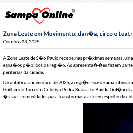
Zona Leste em Movimento: dan�a, circo e tea
Outubro 28, 2025
A Zona Leste de S�o Paulo recebe, nas pr�ximas semanas, uma 
espa�os p�blicos da regi�o. As apresenta��es fazem parte de 
periferias da cidade.
De outubro a novembro de 2025, a regi�o recebe uma intensa ag
Guilherme Torres, o Coletivo Pedra Rubra e o Bando Gol�ardis.
�s suas comunidades para transformar a arte em espelho da ci