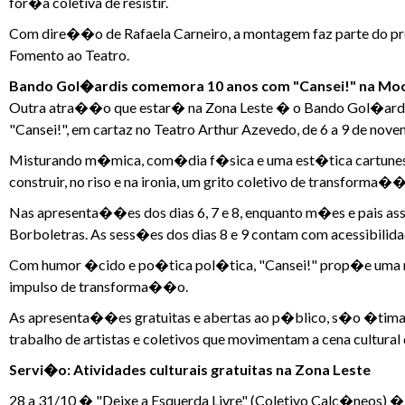
for�a coletiva de resistir.
Com dire��o de Rafaela Carneiro, a montagem faz parte do pr
Fomento ao Teatro.
Bando Gol�ardis comemora 10 anos com "Cansei!" na Mo
Outra atra��o que estar� na Zona Leste � o Bando Gol�ardi
"Cansei!", em cartaz no Teatro Arthur Azevedo, de 6 a 9 de nov
Misturando m�mica, com�dia f�sica e uma est�tica cartunesc
construir, no riso e na ironia, um grito coletivo de transforma�
Nas apresenta��es dos dias 6, 7 e 8, enquanto m�es e pais as
Borboletras. As sess�es dos dias 8 e 9 contam com acessibilida
Com humor �cido e po�tica pol�tica, "Cansei!" prop�e uma 
impulso de transforma��o.
As apresenta��es gratuitas e abertas ao p�blico, s�o �tima
trabalho de artistas e coletivos que movimentam a cena cultural 
Servi�o: Atividades culturais gratuitas na Zona Leste
28 a 31/10 � "Deixe a Esquerda Livre" (Coletivo Calc�neos) 