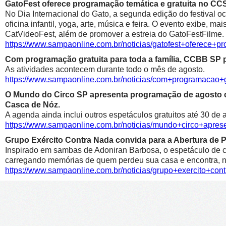
GatoFest oferece programação temática e gratuita no CC
No Dia Internacional do Gato, a segunda edição do festival oc
oficina infantil, yoga, arte, música e feira. O evento exibe, m
CatVideoFest, além de promover a estreia do GatoFestFilme.
https://www.sampaonline.com.br/noticias/gatofest+oferece+p
Com programação gratuita para toda a família, CCBB SP p
As atividades acontecem durante todo o mês de agosto.
https://www.sampaonline.com.br/noticias/com+programacao+g
O Mundo do Circo SP apresenta programação de agosto co
Casca de Nóz.
A agenda ainda inclui outros espetáculos gratuitos até 30 de 
https://www.sampaonline.com.br/noticias/mundo+circo+apr
Grupo Exército Contra Nada convida para a Abertura de 
Inspirado em sambas de Adoniran Barbosa, o espetáculo de c
carregando memórias de quem perdeu sua casa e encontra, no 
https://www.sampaonline.com.br/noticias/grupo+exercito+co