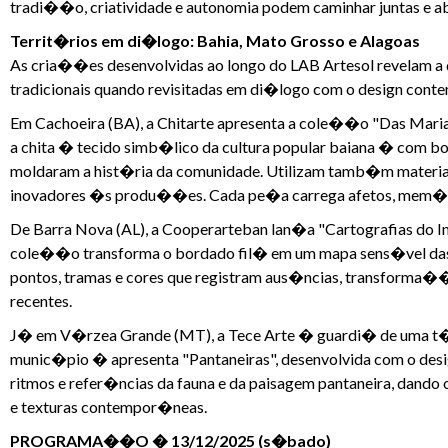
tradi��o, criatividade e autonomia podem caminhar juntas e ab
Territ�rios em di�logo: Bahia, Mato Grosso e Alagoas
As cria��es desenvolvidas ao longo do LAB Artesol revelam a d
tradicionais quando revisitadas em di�logo com o design con
Em Cachoeira (BA), a Chitarte apresenta a cole��o "Das Marias
a chita � tecido simb�lico da cultura popular baiana � com b
moldaram a hist�ria da comunidade. Utilizam tamb�m materiais
inovadores �s produ��es. Cada pe�a carrega afetos, mem�ria
De Barra Nova (AL), a Cooperarteban lan�a "Cartografias do I
cole��o transforma o bordado fil� em um mapa sens�vel da
pontos, tramas e cores que registram aus�ncias, transforma��e
recentes.
J� em V�rzea Grande (MT), a Tece Arte � guardi� de uma t�c
munic�pio � apresenta "Pantaneiras", desenvolvida com o designe
ritmos e refer�ncias da fauna e da paisagem pantaneira, dando
e texturas contempor�neas.
PROGRAMA��O � 13/12/2025 (s�bado)