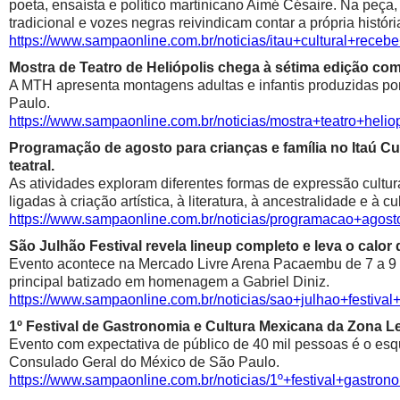
poeta, ensaísta e político martinicano Aimé Césaire. Na peça,
tradicional e vozes negras reivindicam contar a própria históri
https://www.sampaonline.com.br/noticias/itau+cultural+rece
Mostra de Teatro de Heliópolis chega à sétima edição co
A MTH apresenta montagens adultas e infantis produzidas por 
Paulo.
https://www.sampaonline.com.br/noticias/mostra+teatro+he
Programação de agosto para crianças e família no Itaú Cul
teatral.
As atividades exploram diferentes formas de expressão cultur
ligadas à criação artística, à literatura, à ancestralidade e à cu
https://www.sampaonline.com.br/noticias/programacao+agosto
São Julhão Festival revela lineup completo e leva o calo
Evento acontece na Mercado Livre Arena Pacaembu de 7 a 9 de 
principal batizado em homenagem a Gabriel Diniz.
https://www.sampaonline.com.br/noticias/sao+julhao+festiv
1º Festival de Gastronomia e Cultura Mexicana da Zona 
Evento com expectativa de público de 40 mil pessoas é o esqu
Consulado Geral do México de São Paulo.
https://www.sampaonline.com.br/noticias/1º+festival+gastr