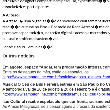
artes�s e designers compartilham pesquisa, experimenta��o 
associa��es participantes.
A Artesol
A Artesol � uma organiza��o da sociedade civil sem fins lucrat
tradi��o cultural no Brasil. Por meio da Rede Artesol � mai
promove capacita��o, inclus�o digital e acesso a mercados, v
cultural e ambiental sustent�vel.
Fonte: Bacuri Comunica��o
Outras notícias
Em agosto, espaço ºAndar, tem programação intensa com 
Entre os destaques do mês, estão os espetáculos
https://www.sampaonline.com.br/noticias/agosto+espaco+º
Musical O Céu de Bibi Ferreira estreia em São Paulo no Ce
A temporada vai de 20 de agosto a 20 de setembro e é gratuit
https://www.sampaonline.com.br/noticias/musical+ceu+bibi+fe
Itaú Cultural recebe espetáculo que confronta racismo est
As Armas Milagrosas: seis personagens à procura da existênci