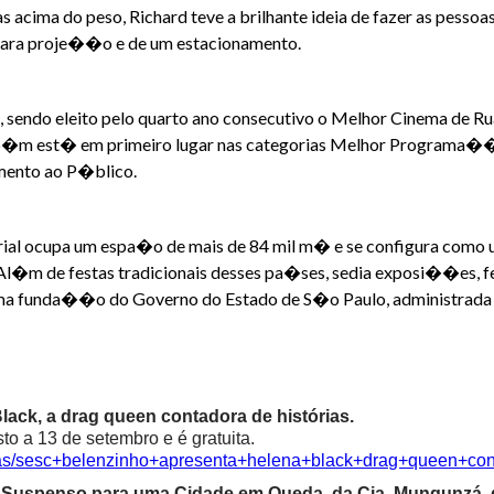
cima do peso, Richard teve a brilhante ideia de fazer as pessoas
 para proje��o e de um estacionamento.
 sendo eleito pelo quarto ano consecutivo o Melhor Cinema de Rua
amb�m est� em primeiro lugar nas categorias Melhor Programa��o
mento ao P�blico.
al ocupa um espa�o de mais de 84 mil m� e se configura como um
Al�m de festas tradicionais desses pa�ses, sedia exposi��es, f
ma funda��o do Governo do Estado de S�o Paulo, administrada p
ack, a drag queen contadora de histórias.
o a 13 de setembro e é gratuita.
cias/sesc+belenzinho+apresenta+helena+black+drag+queen+con
ma Suspenso para uma Cidade em Queda, da Cia. Mungunzá,