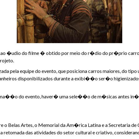
so ao �udio do filme � obtido por meio do r�dio do pr�prio car
rojeto.
a pela equipe do evento, que posiciona carros maiores, do tipo u
banheiros disponibilizados durante a exibi��o ser�o higienizado
ama��o do evento, haver� uma sele��o de m�sicas antes in�ci
re o Belas Artes, o Memorial da Am�rica Latina e a Secretaria de
a retomada das atividades do setor cultural e criativo, consider