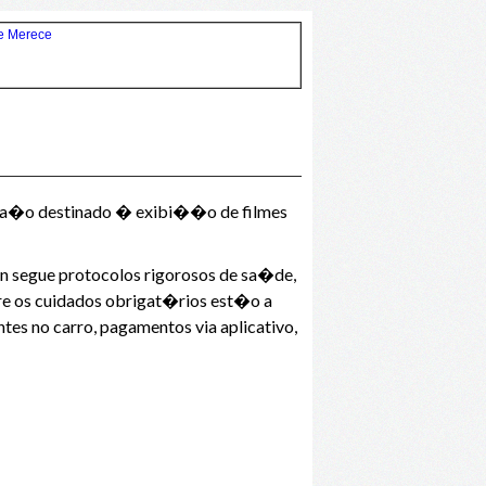
espa�o destinado � exibi��o de filmes
 segue protocolos rigorosos de sa�de,
re os cuidados obrigat�rios est�o a
es no carro, pagamentos via aplicativo,