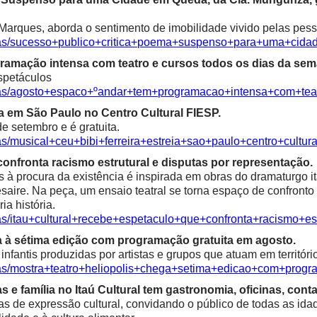
Marques, aborda o sentimento de imobilidade vivido pelas pess
icias/sucesso+publico+critica+poema+suspenso+para+uma+ci
ramação intensa com teatro e cursos todos os dias da sem
spetáculos
cias/agosto+espaco+ºandar+tem+programacao+intensa+com+te
ia em São Paulo no Centro Cultural FIESP.
e setembro e é gratuita.
as/musical+ceu+bibi+ferreira+estreia+sao+paulo+centro+cultura
confronta racismo estrutural e disputas por representação.
à procura da existência é inspirada em obras do dramaturgo ita
saire. Na peça, um ensaio teatral se torna espaço de confronto 
ia história.
ias/itau+cultural+recebe+espetaculo+que+confronta+racismo+es
a à sétima edição com programação gratuita em agosto.
fantis produzidas por artistas e grupos que atuam em territóri
ias/mostra+teatro+heliopolis+chega+setima+edicao+com+progr
e família no Itaú Cultural tem gastronomia, oficinas, contaç
as de expressão cultural, convidando o público de todas as idad