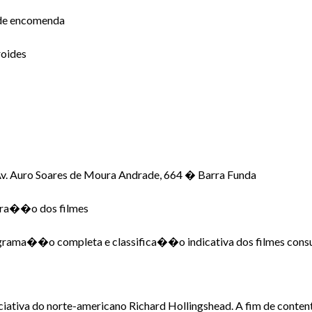
 de encomenda
roides
v. Auro Soares de Moura Andrade, 664 � Barra Funda
ura��o dos filmes
rama��o completa e classifica��o indicativa dos filmes consul
iciativa do norte-americano Richard Hollingshead. A fim de cont