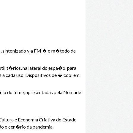
ro, sintonizado via FM � o m�todo de
tilit�rios, na lateral do espa�o, para
s a cada uso. Dispositivos de �lcool em
o do filme, apresentadas pela Nomade
 Cultura e Economia Criativa do Estado
ando o cen�rio da pandemia.