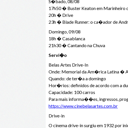
S�bado, 08/08
17h50 � Buster Keaton em Marinheiro
20h � Drive
23h � Blade Runner: o ca�ador de And
Domingo, 09/08
18h � Casablanca
21h30 � Cantando na Chuva
Servi�o
Belas Artes Drive-In
Onde: Memorial da Am�rica Latina � A
Quando: de ter�a a domingo
Hor�rios: definidos de acordo com a d
Capacidade: 100 carros
Para mais informa��es, ingressos, prog
https://www.cinebelasartes.com.br
Drive-in
O cinema drive-in surgiu em 1932 por in