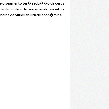
a que o segmento ter� redu��o de cerca
isolamento e distanciamento social no
 �ndice de vulnerabilidade econ�mica