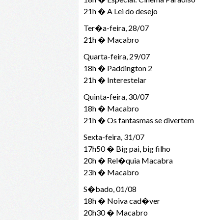
21h � A Lei do desejo
Ter�a-feira, 28/07
21h � Macabro
Quarta-feira, 29/07
18h � Paddington 2
21h � Interestelar
Quinta-feira, 30/07
18h � Macabro
21h � Os fantasmas se divertem
Sexta-feira, 31/07
17h50 � Big pai, big filho
20h � Rel�quia Macabra
23h � Macabro
S�bado, 01/08
18h � Noiva cad�ver
20h30 � Macabro