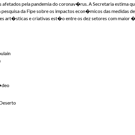
 mais afetados pela pandemia do coronav�rus. A Secretaria estim
a pesquisa da Fipe sobre os impactos econ�micos das medidas de 
des art�sticas e criativas est�o entre os dez setores com maior
ulain
a
�deo
 Deserto