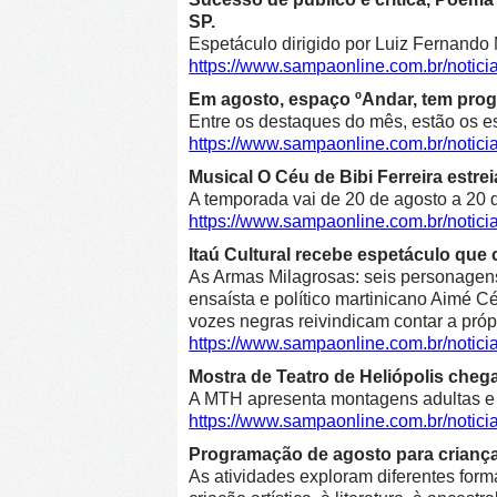
SP.
Espetáculo dirigido por Luiz Fernando 
https://www.sampaonline.com.br/not
Em agosto, espaço ºAndar, tem prog
Entre os destaques do mês, estão os e
https://www.sampaonline.com.br/noti
Musical O Céu de Bibi Ferreira estre
A temporada vai de 20 de agosto a 20 d
https://www.sampaonline.com.br/notici
Itaú Cultural recebe espetáculo que 
As Armas Milagrosas: seis personagens 
ensaísta e político martinicano Aimé Cé
vozes negras reivindicam contar a própr
https://www.sampaonline.com.br/notic
Mostra de Teatro de Heliópolis cheg
A MTH apresenta montagens adultas e in
https://www.sampaonline.com.br/notic
Programação de agosto para crianças 
As atividades exploram diferentes form