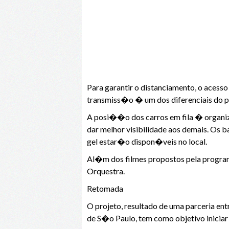
Para garantir o distanciamento, o aces
transmiss�o � um dos diferenciais do p
A posi��o dos carros em fila � organizad
dar melhor visibilidade aos demais. Os 
gel estar�o dispon�veis no local.
Al�m dos filmes propostos pela progr
Orquestra.
Retomada
O projeto, resultado de uma parceria ent
de S�o Paulo, tem como objetivo iniciar 