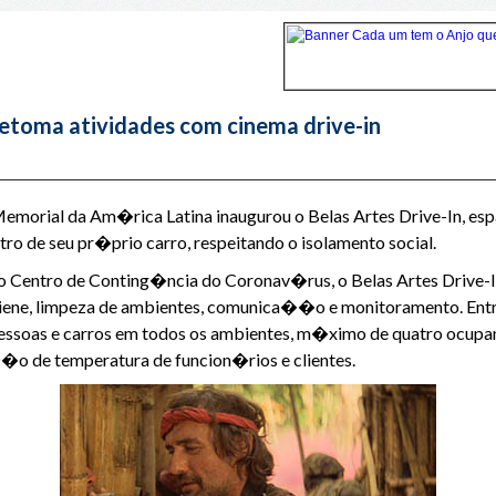
etoma atividades com cinema drive-in
 Memorial da Am�rica Latina inaugurou o Belas Artes Drive-In, 
o de seu pr�prio carro, respeitando o isolamento social.
Centro de Conting�ncia do Coronav�rus, o Belas Artes Drive-In
igiene, limpeza de ambientes, comunica��o e monitoramento. Ent
ssoas e carros em todos os ambientes, m�ximo de quatro ocupant
o de temperatura de funcion�rios e clientes.