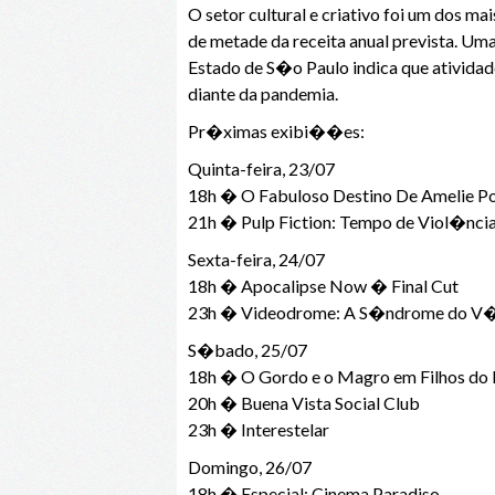
O setor cultural e criativo foi um dos
de metade da receita anual prevista. Um
Estado de S�o Paulo indica que ativida
diante da pandemia.
Pr�ximas exibi��es:
Quinta-feira, 23/07
18h � O Fabuloso Destino De Amelie Po
21h � Pulp Fiction: Tempo de Viol�nci
Sexta-feira, 24/07
18h � Apocalipse Now � Final Cut
23h � Videodrome: A S�ndrome do V
S�bado, 25/07
18h � O Gordo e o Magro em Filhos do
20h � Buena Vista Social Club
23h � Interestelar
Domingo, 26/07
18h � Especial: Cinema Paradiso