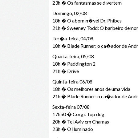
23h � Os fantasmas se divertem
Domingo, 02/08
18h � O abomin�vel Dr. Phibes
21h � Sweeney Todd: O barbeiro demo
Ter�a-feira, 04/08
18h � Blade Runner: o ca�ador de And
Quarta-feira, 05/08
18h � Paddington 2
21h � Drive
Quinta-feira 06/08
18h � Os melhores anos de uma vida
21h � Blade Runner: o ca�ador de And
Sexta-feira 07/08
17h50 � Corgi: Top dog
20h � Tel Aviv em Chamas
23h � O Iluminado