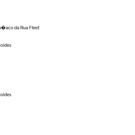
n�aco da Rua Fleet
roides
roides