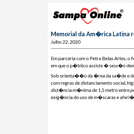
Memorial da Am�rica Latina r
Julho 22, 2020
Em parceria com o Petra Belas Artes, o
em que o p�blico assiste � sess�o dentr
Sob orienta��o da �rea da sa�de e do 
com regras de distanciamento social, h
dist�ncia m�nima de 1,5 metro entre pe
exig�ncia do uso de m�scaras e aferi��