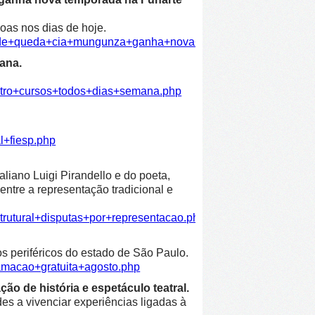
oas nos dias de hoje.
dade+queda+cia+mungunza+ganha+nova+temporada+funarte.ph
ana.
atro+cursos+todos+dias+semana.php
l+fiesp.php
liano Luigi Pirandello e do poeta,
entre a representação tradicional e
trutural+disputas+por+representacao.php
os periféricos do estado de São Paulo.
amacao+gratuita+agosto.php
ão de história e espetáculo teatral.
es a vivenciar experiências ligadas à