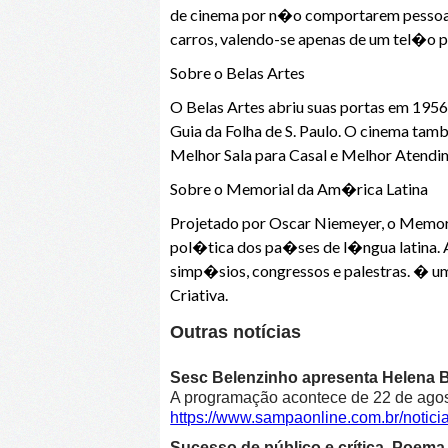
de cinema por n�o comportarem pessoas a
carros, valendo-se apenas de um tel�o
Sobre o Belas Artes
O Belas Artes abriu suas portas em 1956,
Guia da Folha de S. Paulo. O cinema t
Melhor Sala para Casal e Melhor Atendi
Sobre o Memorial da Am�rica Latina
Projetado por Oscar Niemeyer, o Memori
pol�tica dos pa�ses de l�ngua latina. 
simp�sios, congressos e palestras. � u
Criativa.
Outras notícias
Sesc Belenzinho apresenta Helena Bl
A programação acontece de 22 de agost
https://www.sampaonline.com.br/noti
Sucesso de público e crítica, Poe