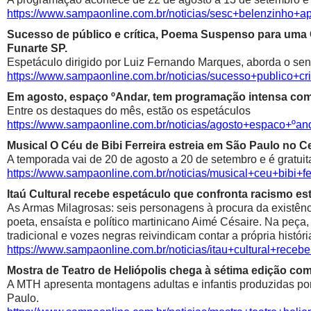
https://www.sampaonline.com.br/noticias/sesc+belenzinho+
Sucesso de público e crítica, Poema Suspenso para uma
Funarte SP.
Espetáculo dirigido por Luiz Fernando Marques, aborda o sen
https://www.sampaonline.com.br/noticias/sucesso+public
Em agosto, espaço ºAndar, tem programação intensa com 
Entre os destaques do mês, estão os espetáculos
https://www.sampaonline.com.br/noticias/agosto+espaco+º
Musical O Céu de Bibi Ferreira estreia em São Paulo no Ce
A temporada vai de 20 de agosto a 20 de setembro e é gratuit
https://www.sampaonline.com.br/noticias/musical+ceu+bibi+fe
Itaú Cultural recebe espetáculo que confronta racismo est
As Armas Milagrosas: seis personagens à procura da existênci
poeta, ensaísta e político martinicano Aimé Césaire. Na peça,
tradicional e vozes negras reivindicam contar a própria históri
https://www.sampaonline.com.br/noticias/itau+cultural+rece
Mostra de Teatro de Heliópolis chega à sétima edição co
A MTH apresenta montagens adultas e infantis produzidas por 
Paulo.