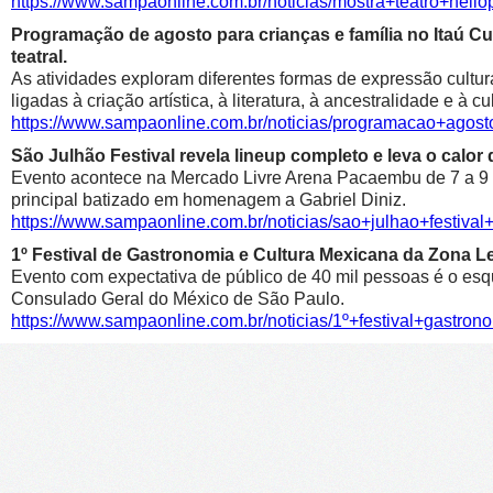
https://www.sampaonline.com.br/noticias/mostra+teatro+he
Programação de agosto para crianças e família no Itaú Cul
teatral.
As atividades exploram diferentes formas de expressão cultur
ligadas à criação artística, à literatura, à ancestralidade e à cu
https://www.sampaonline.com.br/noticias/programacao+agosto
São Julhão Festival revela lineup completo e leva o calo
Evento acontece na Mercado Livre Arena Pacaembu de 7 a 9 de 
principal batizado em homenagem a Gabriel Diniz.
https://www.sampaonline.com.br/noticias/sao+julhao+festiv
1º Festival de Gastronomia e Cultura Mexicana da Zona 
Evento com expectativa de público de 40 mil pessoas é o esqu
Consulado Geral do México de São Paulo.
https://www.sampaonline.com.br/noticias/1º+festival+gastr