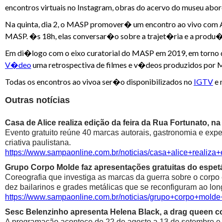
encontros virtuais no Instagram, obras do acervo do museu abor
Na quinta, dia 2, o MASP promover� um encontro ao vivo com An
MASP. �s 18h, elas conversar�o sobre a trajet�ria e a produ�
Em di�logo com o eixo curatorial do MASP em 2019, em torno da
V�deo
uma retrospectiva de filmes e v�deos produzidos por M
Todas os encontros ao vivoa ser�o disponibilizados no
IGTV
e 
Outras notícias
Casa de Alice realiza edição da feira da Rua Fortunato, na
Evento gratuito reúne 40 marcas autorais, gastronomia e exp
criativa paulistana.
https://www.sampaonline.com.br/noticias/casa+alice+realiza
Grupo Corpo Molde faz apresentações gratuitas do espetá
Coreografia que investiga as marcas da guerra sobre o corpo
dez bailarinos e grades metálicas que se reconfiguram ao lon
https://www.sampaonline.com.br/noticias/grupo+corpo+mold
Sesc Belenzinho apresenta Helena Black, a drag queen co
A programação acontece de 22 de agosto a 13 de setembro e é