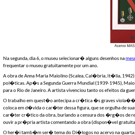
Acervo MASP
Na segunda, dia 6, o museu selecionar� alguns desenhos na
mesm
frequentar o museu gratuitamente por um ano.
A obra de Anna Maria Maiolino (Scalea, Cal�bria, It�lia, 1942) 
pol�ticas. Ap�s a Segunda Guerra Mundial (1939-1945), Maiol
para o Rio de Janeiro. A artista vivenciou tanto os efeitos da gu
O trabalho em quest�o antecipa a cr�tica �s graves viola��es
coloca em d�vida o car�ter dessa figura, que se orgulha de s
car�ter cr�tico da obra, burlando a censura dos �rg�os de r
ouvir a pr�pria artista comentando a obra (dispon�vel gratui
O her�i tamb�m ser� tema do Di�logos no acervo na quarta, qua