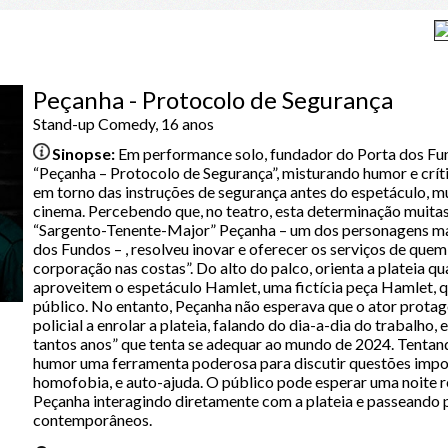
Peçanha - Protocolo de Segurança
Stand-up Comedy, 16 anos
Sinopse:
Em performance solo, fundador do Porta dos Fu
“Peçanha – Protocolo de Segurança”, misturando humor e críti
em torno das instruções de segurança antes do espetáculo, 
cinema. Percebendo que, no teatro, esta determinação muitas
“Sargento-Tenente-Major” Peçanha – um dos personagens mai
dos Fundos – , resolveu inovar e oferecer os serviços de quem
corporação nas costas”. Do alto do palco, orienta a plateia 
aproveitem o espetáculo Hamlet, uma fictícia peça Hamlet, q
público. No entanto, Peçanha não esperava que o ator protago
policial a enrolar a plateia, falando do dia-a-dia do trabalho, 
tantos anos” que tenta se adequar ao mundo de 2024. Tentand
humor uma ferramenta poderosa para discutir questões imp
homofobia, e auto-ajuda. O público pode esperar uma noite re
Peçanha interagindo diretamente com a plateia e passeando 
contemporâneos.