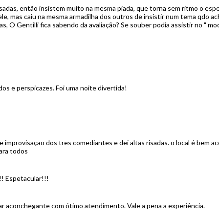
risadas, então insistem muito na mesma piada, que torna sem ritmo o es
ele, mas caiu na mesma armadilha dos outros de insistir num tema qdo ac
s, O Gentilli fica sabendo da avaliação? Se souber podia assistir no " mo
os e perspicazes. Foi uma noite divertida!
e improvisaçao dos tres comediantes e dei altas risadas. o local é bem 
ara todos
! Espetacular!!!
ar aconchegante com ótimo atendimento. Vale a pena a experiência.