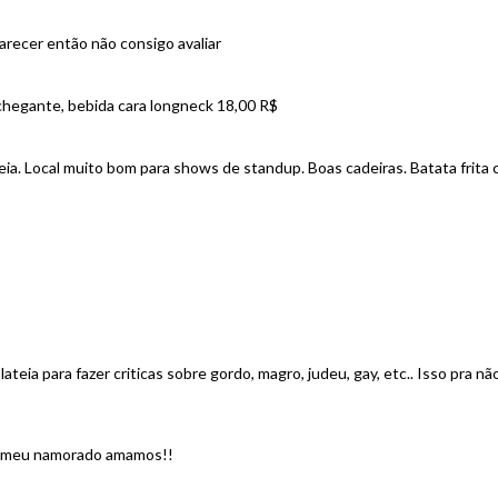
arecer então não consigo avaliar
nchegante, bebida cara longneck 18,00 R$
eia. Local muito bom para shows de standup. Boas cadeiras. Batata frit
eia para fazer criticas sobre gordo, magro, judeu, gay, etc.. Isso pra n
 e meu namorado amamos!!