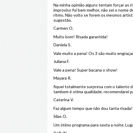
Na minha opinião alguns tentam forçar as 
improviso foi bem melhor, não sei o nome d
ritmo. Não volto se forem os mesmos artista
sugestão.
Carmen O.
Muito bom! Risada garantida!
Daniela S.
Vale muito a pena! Os 3 são muito engraçad
Juliana F.
Vale a pena! Super bacana o show!
Mayara R.
fiquei totalmente surpresa com o talento d
tambem é otima qualidade. recomendarei p
Caterina V.
Faz algum tempo que não dou tanta risada!!
Silas O.
Um ótimo programa para sexta a noite. Lug
Kelly N.