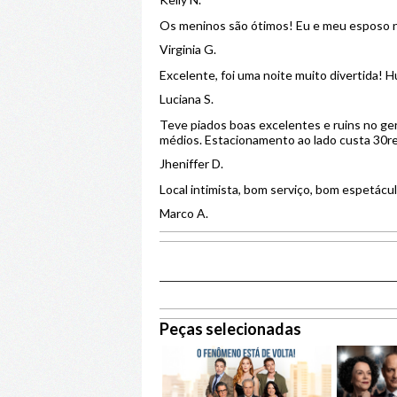
Os meninos são ótimos! Eu e meu esposo no
Virginia G.
Excelente, foi uma noite muito divertida! 
Luciana S.
Teve piados boas excelentes e ruins no g
médios. Estacionamento ao lado custa 30re
Jheniffer D.
Local intimista, bom serviço, bom espetáculo
Marco A.
Peças selecionadas