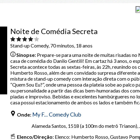
Noite de Comédia Secreta
Stand-up Comedy, 70 minutos, 18 anos
Sinopse:
Prepare-se para uma noite de muitas risadas 
casa de comédia do Danilo Gentili! Em cartaz há 3 anos, o e
Secreta acontece todas as sextas-feiras, às 22h, reunindo o
Humberto Rosso, além de um convidado surpresa diferente 
mistura de stand-up comedy com interação direta com o públi
“Quem Sou Eu?”, onde uma pessoa da plateia sobe ao palco pa
ou personalidade a partir das dicas bem-humoradas dos co
piadas e improviso. Bebidas e excelentes hambúrgueres no lo
casa possui estacionamento de ambos os lados e também fic
My F... Comedy Club
Onde:
Alameda Santos, 1518 (a 100m do metrô Trianon), J
Elenco/Direção:
Elenco: Humberto Rosso, Gustavo Pomp