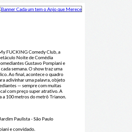
no My FUCKING Comedy Club, a
spetáculo Noite de Comédia
s comediantes Gustavo Pompiani e
a cada semana. O show traz uma
co. Ao final, acontece o quadro
ra adivinhar uma palavra, objeto
mediantes — sempre com muitas
cal com preço super atrativo. A
a a 100 metros do metrô Trianon.
ardim Paulista - São Paulo
iani e convidado.