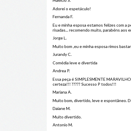
Maelcio S.
Adorei o espetáculo!
Fernanda F.
Eu e minha esposa estamos felizes com a p
risadas... recomendo muito, parabéns aos e
Jorge L.
Muito bom ,eu e minha esposa rimos bastan
Jurandy C.
Comédia leve e divertida
Andrea P.
Essa peça é SIMPLESMENTE MARAVILHOSA!!! 
certeza!!! ????? Sucesso P todos!!!
Mariana A.
Muito bom, divertido, leve e espontâneo.
Daiane M.
Muito divertido.
Antonio M.