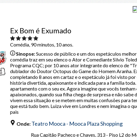
Ex Bom é Exumado
Comédia, 90 minutos, 10 anos.
Sinopse:
Sucesso de público e um dos espetáculos melhore
comédia traz em seu elenco o Ator e Comediante Silvio Toled
Programa CQC; por 10 anos ator integrante do elenco de "Tr
dublador do Doutor Octopus do Game do Homem Aranha. E
completando 8 anos em cartaz e o espetáculo já foi visto po
história divertida, apaixonante e indicada para a família tod
apartamento com o seu ex. Agora imagine que vocês tenham q
apaixonados, quando sua filha chega de surpresa e não sabe 
vivem essa situação e se metem em muitas confusões para ten
que está tudo bem. Luiza vive em Londres e nem imagina o que
pais
Teatro Mooca - Mooca Plaza Shopping
Onde:
Rua Capitão Pacheco e Chaves, 313 - Piso L2 do M