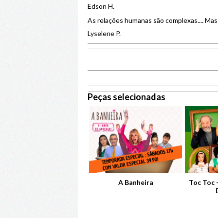
Edson H.
As relações humanas são complexas.... Mas
Lyselene P.
Peças selecionadas
Caixa 2
A Banheira
Toc Toc 