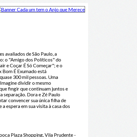
s avaliados de São Paulo, a
o: o "Amigo dos Políticos" do
air e Coçar É Só Começar"; e o
x Bom É Exumado está
r quase 300 mil pessoas. Uma
a. Imagine dividir o mesmo
ue fingir que continuam juntos e
da separação. Dora e Zé Paulo
tar convencer sua única filha de
 a espera em sua visita à casa dos
ooca Plaza Shopping, Vila Prudente -