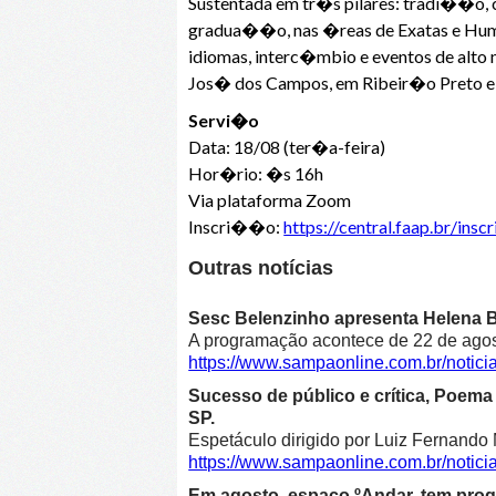
Sustentada em tr�s pilares: tradi��o,
gradua��o, nas �reas de Exatas e Hu
idiomas, interc�mbio e eventos de al
Jos� dos Campos, em Ribeir�o Preto e
Servi�o
Data: 18/08 (ter�a-feira)
Hor�rio: �s 16h
Via plataforma Zoom
Inscri��o:
https://central.faap.br/i
Outras notícias
Sesc Belenzinho apresenta Helena Bl
A programação acontece de 22 de agost
https://www.sampaonline.com.br/noti
Sucesso de público e crítica, Poe
SP.
Espetáculo dirigido por Luiz Fernando 
https://www.sampaonline.com.br/not
Em agosto, espaço ºAndar, tem prog