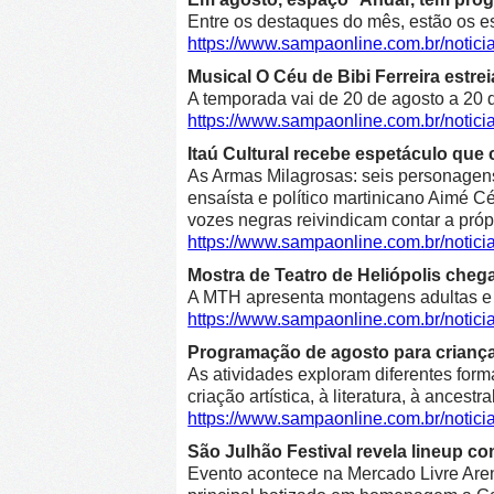
Entre os destaques do mês, estão os e
https://www.sampaonline.com.br/noti
Musical O Céu de Bibi Ferreira estre
A temporada vai de 20 de agosto a 20 d
https://www.sampaonline.com.br/notici
Itaú Cultural recebe espetáculo que 
As Armas Milagrosas: seis personagens 
ensaísta e político martinicano Aimé Cé
vozes negras reivindicam contar a própr
https://www.sampaonline.com.br/notic
Mostra de Teatro de Heliópolis cheg
A MTH apresenta montagens adultas e in
https://www.sampaonline.com.br/notic
Programação de agosto para crianças 
As atividades exploram diferentes form
criação artística, à literatura, à ancestr
https://www.sampaonline.com.br/notic
São Julhão Festival revela lineup co
Evento acontece na Mercado Livre Arena