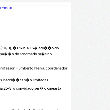
 (18/8), �s 16h, a 15� edi��o do
ticipa��o do renomado m�sico
professor Humberto Neiva, coordenador
As inscri��es s�o limitadas.
a 25/8, o convidado ser� o cineasta