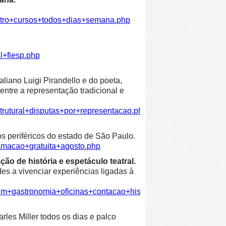
atro+cursos+todos+dias+semana.php
l+fiesp.php
liano Luigi Pirandello e do poeta,
entre a representação tradicional e
trutural+disputas+por+representacao.php
os periféricos do estado de São Paulo.
amacao+gratuita+agosto.php
ão de história e espetáculo teatral.
es a vivenciar experiências ligadas à
em+gastronomia+oficinas+contacao+historia+espetaculo+teatra
les Miller todos os dias e palco