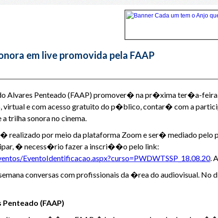
 sonora em live promovida pela FAAP
do Alvares Penteado (FAAP) promover� na pr�xima ter�a-feira
virtual e com acesso gratuito do p�blico, contar� com a par
 a trilha sonora no cinema.
� realizado por meio da plataforma Zoom e ser� mediado pelo 
ipar, � necess�rio fazer a inscri��o pelo link:
ne/eventos/EventoIdentificacao.aspx?curso=PWDWTSSP_18.08.20
. 
mana conversas com profissionais da �rea do audiovisual. No di
 Penteado (FAAP)