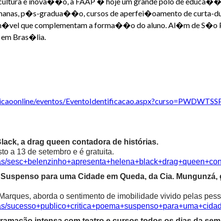
 cultura e inova��o, a FAAP � hoje um grande polo de educa��
manas, p�s-gradua��o, cursos de aperfei�oamento de curta-
to n�vel que complementam a forma��o do aluno. Al�m de S�o 
 em Bras�lia.
nscricaoonline/eventos/EventoIdentificacao.aspx?curso=PWDWTSS
ack, a drag queen contadora de histórias.
o a 13 de setembro e é gratuita.
cias/sesc+belenzinho+apresenta+helena+black+drag+queen+con
ma Suspenso para uma Cidade em Queda, da Cia. Mungunzá,
Marques, aborda o sentimento de imobilidade vivido pelas pess
icias/sucesso+publico+critica+poema+suspenso+para+uma+ci
ramação intensa com teatro e cursos todos os dias da sem