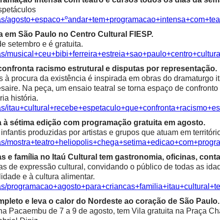
spetáculos
cias/agosto+espaco+ºandar+tem+programacao+intensa+com+te
ia em São Paulo no Centro Cultural FIESP.
e setembro e é gratuita.
as/musical+ceu+bibi+ferreira+estreia+sao+paulo+centro+cultura
confronta racismo estrutural e disputas por representação.
à procura da existência é inspirada em obras do dramaturgo ita
saire. Na peça, um ensaio teatral se torna espaço de confronto 
ia história.
ias/itau+cultural+recebe+espetaculo+que+confronta+racismo+es
a à sétima edição com programação gratuita em agosto.
fantis produzidas por artistas e grupos que atuam em territóri
ias/mostra+teatro+heliopolis+chega+setima+edicao+com+progr
e família no Itaú Cultural tem gastronomia, oficinas, contaç
as de expressão cultural, convidando o público de todas as idad
alidade e à cultura alimentar.
ias/programacao+agosto+para+criancas+familia+itau+cultural+t
mpleto e leva o calor do Nordeste ao coração de São Paulo.
 Pacaembu de 7 a 9 de agosto, tem Vila gratuita na Praça Char