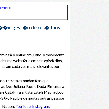
ta��o, gest�o de res�duos,
nsmiss�o online em junho, o movimento
e de uma webs�rie em seis epis�dios,
rnaram cada vez mais relevantes por
casa, retrata as mudan�as que
atrizes Juliana Paes e Duda Pimenta, a
e Cataki), a artista Estefi Machado, o
 S�o Paulo e de muitas outras pessoas.
en Nation:
YouTube
,
Instagram
,