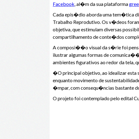
Facebook
, al�m da sua plataforma
gree
Cada epis�dio aborda uma tem�tica di
Trabalho Reprodutivo. Os v�deos foram 
objetiva, que estimulam diversas possib
compartilhamento de conte�dos comple
A composi��o visual da s�rie foi pensada
ilustrar algumas formas de comunica��
ambientes figurativos ao redor da tela,
�O principal objetivo, ao idealizar es
enquanto movimento de sustentabilidad
�mpar, com consequ�ncias bastante dol
O projeto foi contemplado pelo edital Cu