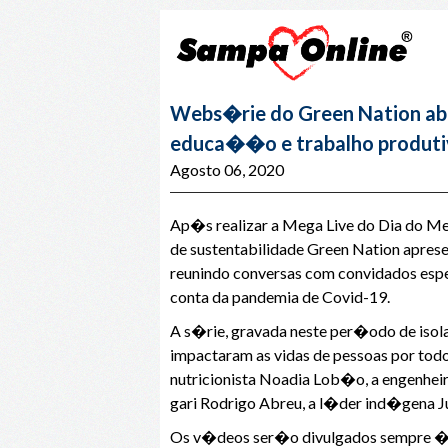
Webs�rie do Green Nation abo
educa��o e trabalho produt
Agosto 06, 2020
Ap�s realizar a Mega Live do Dia do Me
de sustentabilidade Green Nation apres
reunindo conversas com convidados espec
conta da pandemia de Covid-19.
A s�rie, gravada neste per�odo de isola
impactaram as vidas de pessoas por todo
nutricionista Noadia Lob�o, a engenheir
gari Rodrigo Abreu, a l�der ind�gena Ju
Os v�deos ser�o divulgados sempre �s se