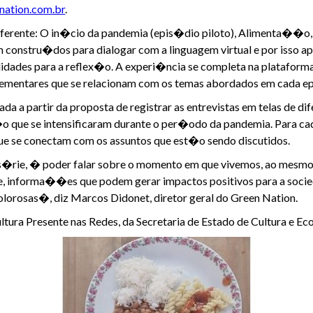
nation.com.br
.
ferente: O in�cio da pandemia (epis�dio piloto), Alimenta��o
constru�dos para dialogar com a linguagem virtual e por isso a
ilidades para a reflex�o. A experi�ncia se completa na plataform
mentares que se relacionam com os temas abordados em cada e
 a partir da proposta de registrar as entrevistas em telas de dif
o que se intensificaram durante o per�odo da pandemia. Para c
 que se conectam com os assuntos que est�o sendo discutidos.
ta s�rie, � poder falar sobre o momento em que vivemos, ao mes
e, informa��es que podem gerar impactos positivos para a soci
orosas�, diz Marcos Didonet, diretor geral do Green Nation.
ltura Presente nas Redes, da Secretaria de Estado de Cultura e Eco