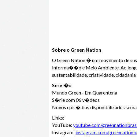
Sobre o Green Nation
O Green Nation � um movimento de suste
Informa��o e Meio Ambiente. Ao longo 
sustentabilidade, criatividade, cidadani
Servi�o
Mundo Green - Em Quarentena
S�rie com 06 v�deos
Novos epis�dios disponibilizados seman
Links:
YouTube:
youtube.com/greennationbrasi
Instagram:
instagram.com/greennationbr