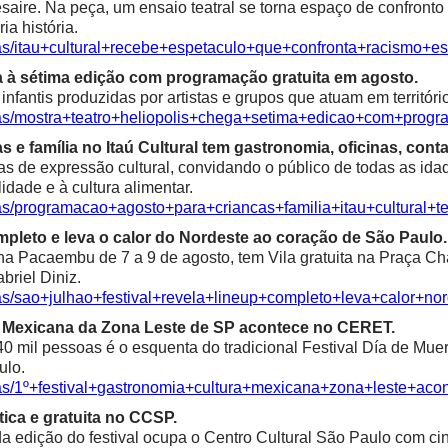
saire. Na peça, um ensaio teatral se torna espaço de confronto 
ia história.
ias/itau+cultural+recebe+espetaculo+que+confronta+racismo+es
a à sétima edição com programação gratuita em agosto.
fantis produzidas por artistas e grupos que atuam em territóri
ias/mostra+teatro+heliopolis+chega+setima+edicao+com+progr
e família no Itaú Cultural tem gastronomia, oficinas, contaç
as de expressão cultural, convidando o público de todas as idad
alidade e à cultura alimentar.
ias/programacao+agosto+para+criancas+familia+itau+cultural+t
mpleto e leva o calor do Nordeste ao coração de São Paulo.
 Pacaembu de 7 a 9 de agosto, tem Vila gratuita na Praça Char
riel Diniz.
ias/sao+julhao+festival+revela+lineup+completo+leva+calor+n
ra Mexicana da Zona Leste de SP acontece no CERET.
0 mil pessoas é o esquenta do tradicional Festival Día de Mue
ulo.
ias/1º+festival+gastronomia+cultura+mexicana+zona+leste+aco
ica e gratuita no CCSP.
 edição do festival ocupa o Centro Cultural São Paulo com cine