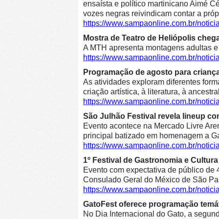
ensaísta e político martinicano Aimé Cé
vozes negras reivindicam contar a própr
https://www.sampaonline.com.br/notic
Mostra de Teatro de Heliópolis cheg
A MTH apresenta montagens adultas e in
https://www.sampaonline.com.br/notic
Programação de agosto para crianças 
As atividades exploram diferentes form
criação artística, à literatura, à ancestr
https://www.sampaonline.com.br/notic
São Julhão Festival revela lineup co
Evento acontece na Mercado Livre Arena
principal batizado em homenagem a Gab
https://www.sampaonline.com.br/notic
1º Festival de Gastronomia e Cultu
Evento com expectativa de público de 4
Consulado Geral do México de São Pa
https://www.sampaonline.com.br/notic
GatoFest oferece programação temát
No Dia Internacional do Gato, a segunda