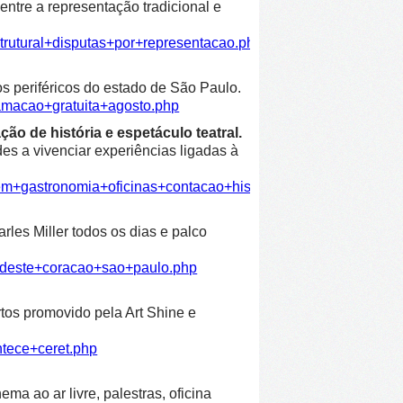
entre a representação tradicional e
trutural+disputas+por+representacao.php
os periféricos do estado de São Paulo.
amacao+gratuita+agosto.php
ão de história e espetáculo teatral.
es a vivenciar experiências ligadas à
em+gastronomia+oficinas+contacao+historia+espetaculo+teatra
les Miller todos os dias e palco
ordeste+coracao+sao+paulo.php
rtos promovido pela Art Shine e
ntece+ceret.php
ma ao ar livre, palestras, oficina