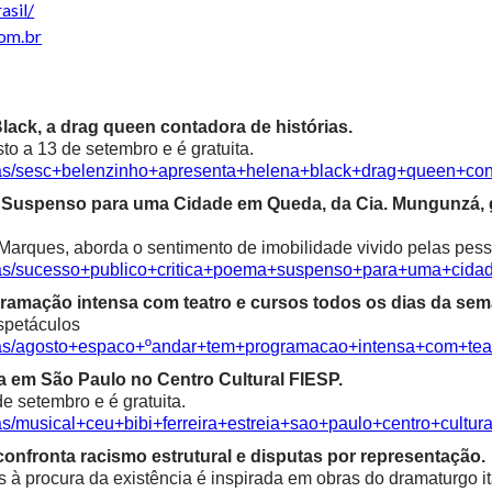
asil/
com.br
ack, a drag queen contadora de histórias.
o a 13 de setembro e é gratuita.
cias/sesc+belenzinho+apresenta+helena+black+drag+queen+con
ma Suspenso para uma Cidade em Queda, da Cia. Mungunzá,
Marques, aborda o sentimento de imobilidade vivido pelas pess
icias/sucesso+publico+critica+poema+suspenso+para+uma+ci
ramação intensa com teatro e cursos todos os dias da sem
spetáculos
cias/agosto+espaco+ºandar+tem+programacao+intensa+com+te
ia em São Paulo no Centro Cultural FIESP.
e setembro e é gratuita.
as/musical+ceu+bibi+ferreira+estreia+sao+paulo+centro+cultura
confronta racismo estrutural e disputas por representação.
à procura da existência é inspirada em obras do dramaturgo ita