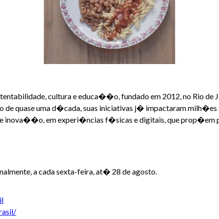
ntabilidade, cultura e educa��o, fundado em 2012, no Rio de J
de quase uma d�cada, suas iniciativas j� impactaram milh�es 
a e inova��o, em experi�ncias f�sicas e digitais, que prop�em pen
almente, a cada sexta-feira, at� 28 de agosto.
l
asil/