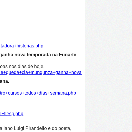
tadora+historias.php
 ganha nova temporada na Funarte
oas nos dias de hoje.
dade+queda+cia+mungunza+ganha+nova+temporada+funarte.ph
ana.
atro+cursos+todos+dias+semana.php
l+fiesp.php
liano Luigi Pirandello e do poeta,