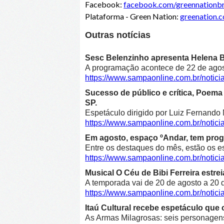
Facebook:
facebook.com/greennationbr
Plataforma - Green Nation:
greenation.
Outras notícias
Sesc Belenzinho apresenta Helena Bl
A programação acontece de 22 de agost
https://www.sampaonline.com.br/noti
Sucesso de público e crítica, Poe
SP.
Espetáculo dirigido por Luiz Fernando 
https://www.sampaonline.com.br/not
Em agosto, espaço ºAndar, tem prog
Entre os destaques do mês, estão os e
https://www.sampaonline.com.br/noti
Musical O Céu de Bibi Ferreira estre
A temporada vai de 20 de agosto a 20 d
https://www.sampaonline.com.br/notici
Itaú Cultural recebe espetáculo que 
As Armas Milagrosas: seis personagens 