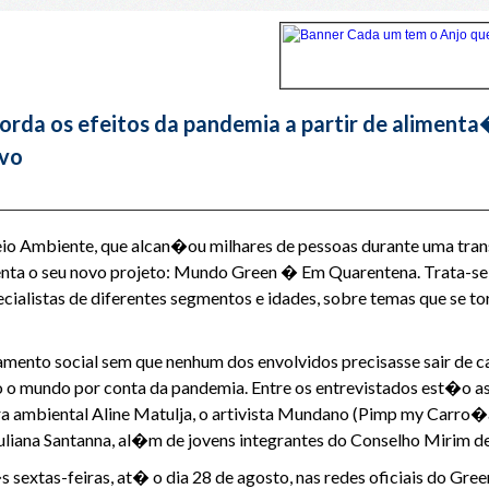
rda os efeitos da pandemia a partir de alimen
ivo
io Ambiente, que alcan�ou milhares de pessoas durante uma tra
enta o seu novo projeto: Mundo Green � Em Quarentena. Trata-s
ialistas de diferentes segmentos e idades, sobre temas que se to
mento social sem que nenhum dos envolvidos precisasse sair de 
 o mundo por conta da pandemia. Entre os entrevistados est�o as 
a ambiental Aline Matulja, o artivista Mundano (Pimp my Carro�a 
liana Santanna, al�m de jovens integrantes do Conselho Mirim de
xtas-feiras, at� o dia 28 de agosto, nas redes oficiais do Gre