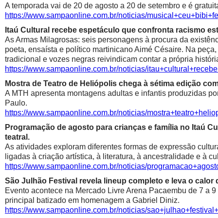
A temporada vai de 20 de agosto a 20 de setembro e é gratuit
https://www.sampaonline.com.br/noticias/musical+ceu+bibi+fe
Itaú Cultural recebe espetáculo que confronta racismo est
As Armas Milagrosas: seis personagens à procura da existênci
poeta, ensaísta e político martinicano Aimé Césaire. Na peça,
tradicional e vozes negras reivindicam contar a própria históri
https://www.sampaonline.com.br/noticias/itau+cultural+rece
Mostra de Teatro de Heliópolis chega à sétima edição co
A MTH apresenta montagens adultas e infantis produzidas por 
Paulo.
https://www.sampaonline.com.br/noticias/mostra+teatro+he
Programação de agosto para crianças e família no Itaú Cul
teatral.
As atividades exploram diferentes formas de expressão cultur
ligadas à criação artística, à literatura, à ancestralidade e à cu
https://www.sampaonline.com.br/noticias/programacao+agosto
São Julhão Festival revela lineup completo e leva o calo
Evento acontece na Mercado Livre Arena Pacaembu de 7 a 9 de 
principal batizado em homenagem a Gabriel Diniz.
https://www.sampaonline.com.br/noticias/sao+julhao+festiv