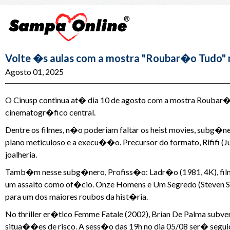
Volte �s aulas com a mostra "Roubar�o Tudo"
Agosto 01, 2025
O Cinusp continua at� dia 10 de agosto com a mostra Roubar
cinematogr�fico central.
Dentre os filmes, n�o poderiam faltar os heist movies, subg
plano meticuloso e a execu��o. Precursor do formato, Rififi (
joalheria.
Tamb�m nesse subg�nero, Profiss�o: Ladr�o (1981, 4K), filme
um assalto como of�cio. Onze Homens e Um Segredo (Steven Sod
para um dos maiores roubos da hist�ria.
No thriller er�tico Femme Fatale (2002), Brian De Palma subve
situa��es de risco. A sess�o das 19h no dia 05/08 ser� seguid