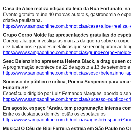
Casa de Alice realiza edição da feira da Rua Fortunato, na
Evento gratuito reúne 40 marcas autorais, gastronomia e exp
criativa paulistana.
https://www.sampaonline.com.br/noticias/casa+alice+realiza
Grupo Corpo Molde faz apresentações gratuitas do espetá
Coreografia que investiga as marcas da guerra sobre o corpo
dez bailarinos e grades metálicas que se reconfiguram ao lon
https://www.sampaonline.com.br/noticias/grupo+corpo+mold
Sesc Belenzinho apresenta Helena Black, a drag queen co
A programação acontece de 22 de agosto a 13 de setembro e é
https://www.sampaonline.com.br/noticias/sesc+belenzinho+
Sucesso de público e crítica, Poema Suspenso para uma
Funarte SP.
Espetáculo dirigido por Luiz Fernando Marques, aborda o sen
https://www.sampaonline.com.br/noticias/sucesso+public
Em agosto, espaço ºAndar, tem programação intensa com 
Entre os destaques do mês, estão os espetáculos
https://www.sampaonline.com.br/noticias/agosto+espaco+º
Musical O Céu de Bibi Ferreira estreia em São Paulo no Ce