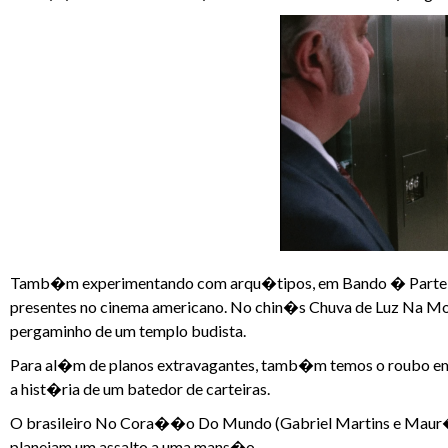
Tamb�m experimentando com arqu�tipos, em Bando � Parte (1
presentes no cinema americano. No chin�s Chuva de Luz Na Mo
pergaminho de um templo budista.
Para al�m de planos extravagantes, tamb�m temos o roubo em 
a hist�ria de um batedor de carteiras.
O brasileiro No Cora��o Do Mundo (Gabriel Martins e Maur�li
planejam um assalto a uma mans�o.