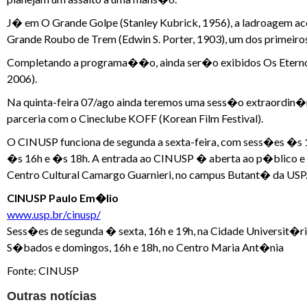
J� em O Grande Golpe (Stanley Kubrick, 1956), a ladroagem aco
Grande Roubo de Trem (Edwin S. Porter, 1903), um dos primeiros
Completando a programa��o, ainda ser�o exibidos Os Eternos 
2006).
Na quinta-feira 07/ago ainda teremos uma sess�o extraordin�ri
parceria com o Cineclube KOFF (Korean Film Festival).
O CINUSP funciona de segunda a sexta-feira, com sess�es �s 
�s 16h e �s 18h. A entrada ao CINUSP � aberta ao p�blico e gra
Centro Cultural Camargo Guarnieri, no campus Butant� da USP
CINUSP Paulo Em�lio
www.usp.br/cinusp/
Sess�es de segunda � sexta, 16h e 19h, na Cidade Universit�r
S�bados e domingos, 16h e 18h, no Centro Maria Ant�nia
Fonte: CINUSP
Outras notícias