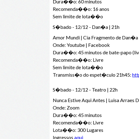
Dura��o: 60 minutos
Recomenda��o: 16 anos
Sem limite de lota��o
S�bado - 12/12 - Dan�a | 21h
Amor Mundi | Cia Fragmento de Dan�a
Onde: Youtube | Facebook
Dura��o: 45 minutos de bate-papo (liv
Recomenda��o: Livre
Sem limite de lota��o
Transmiss�o do espet�culo 21h45:
ht
S�bado - 12/12 - Teatro | 22h
Nunca Estive Aqui Antes | Luisa Arraes
Onde: Zoom
Dura��o: 45 minutos
Recomenda��o: Livre
Lota��o: 300 Lugares
Ingressos
aqui