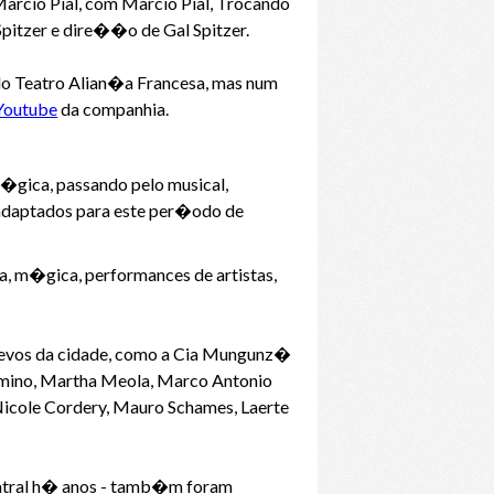
cio Pial, com Marcio Pial, Trocando
Spitzer e dire��o de Gal Spitzer.
 do Teatro Alian�a Francesa, mas num
Youtube
da companhia.
gica, passando pelo musical,
u adaptados para este per�odo de
, m�gica, performances de artistas,
gevos da cidade, como a Cia Mungunz�
 Amino, Martha Meola, Marco Antonio
 Nicole Cordery, Mauro Schames, Laerte
teatral h� anos - tamb�m foram