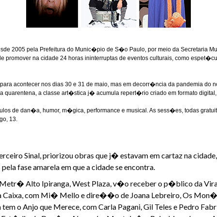
sde 2005 pela Prefeitura do Munic�pio de S�o Paulo, por meio da Secretaria Mun
ito de promover na cidade 24 horas ininterruptas de eventos culturais, como espet
ara acontecer nos dias 30 e 31 de maio, mas em decorr�ncia da pandemia do no
 quarentena, a classe art�stica j� acumula repert�rio criado em formato digital
�culos de dan�a, humor, m�gica, performance e musical. As sess�es, todas grat
go, 13.
iro Sinal, priorizou obras que j� estavam em cartaz na cidade
 pela fase amarela em que a cidade se encontra.
 Metr� Alto Ipiranga, West Plaza, v�o receber o p�blico da Vira
a Caixa, com Mi� Mello e dire��o de Joana Lebreiro, Os Mon�l
 tem o Anjo que Merece, com Carla Pagani, Gil Teles e Pedro Fab