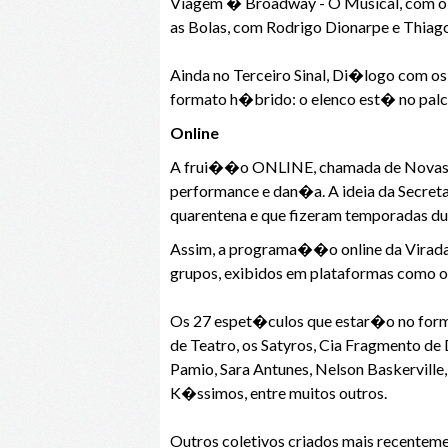
Viagem � Broadway - O Musical, com o
as Bolas, com Rodrigo Dionarpe e Thiago
Ainda no Terceiro Sinal, Di�logo com o
formato h�brido: o elenco est� no palco
Online
A frui��o ONLINE, chamada de Novas F
performance e dan�a. A ideia da Secreta
quarentena e que fizeram temporadas du
Assim, a programa��o online da Virada 
grupos, exibidos em plataformas como 
Os 27 espet�culos que estar�o no form
de Teatro, os Satyros, Cia Fragmento de
Pamio, Sara Antunes, Nelson Baskerville
K�ssimos, entre muitos outros.
Outros coletivos criados mais recentem