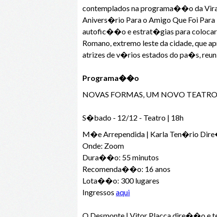
contemplados na programa��o da Virada
Anivers�rio Para o Amigo Que Foi Para
autofic��o e estrat�gias para colocar
Romano, extremo leste da cidade, que ap
atrizes de v�rios estados do pa�s, reun
Programa��o
NOVAS FORMAS, UM NOVO TEATRO 
S�bado - 12/12 - Teatro | 18h
M�e Arrependida | Karla Ten�rio Dir
Onde: Zoom
Dura��o: 55 minutos
Recomenda��o: 16 anos
Lota��o: 300 lugares
Ingressos
aqui
O Desmonte | Vitor Placca dire��o e te