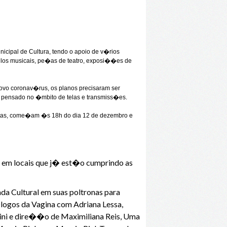
icipal de Cultura, tendo o apoio de v�rios
�culos musicais, pe�as de teatro, exposi��es de
vo coronav�rus, os planos precisaram ser
, pensado no �mbito de telas e transmiss�es.
uitas, come�am �s 18h do dia 12 de dezembro e
, em locais que j� est�o cumprindo as
da Cultural em suas poltronas para
ogos da Vagina com Adriana Lessa,
rini e dire��o de Maximiliana Reis, Uma