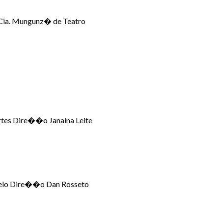
 Cia. Mungunz� de Teatro
tes Dire��o Janaina Leite
abelo Dire��o Dan Rosseto