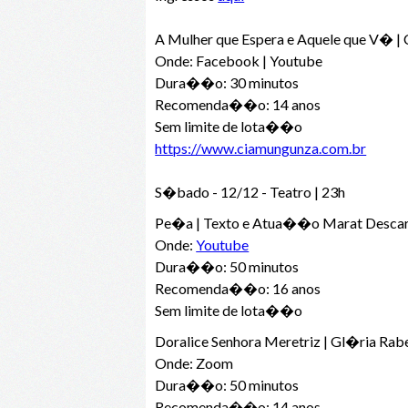
A Mulher que Espera e Aquele que V� |
Onde: Facebook | Youtube
Dura��o: 30 minutos
Recomenda��o: 14 anos
Sem limite de lota��o
https://www.ciamungunza.com.br
S�bado - 12/12 - Teatro | 23h
Pe�a | Texto e Atua��o Marat Descar
Onde:
Youtube
Dura��o: 50 minutos
Recomenda��o: 16 anos
Sem limite de lota��o
Doralice Senhora Meretriz | Gl�ria R
Onde: Zoom
Dura��o: 50 minutos
Recomenda��o: 14 anos