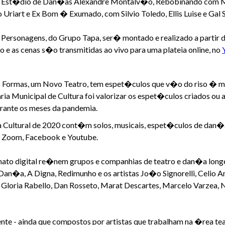
 Est�dio de Dan�as Alexandre Montalv�o, Rebobinando com Mar
 Uriart e Ex Bom � Exumado, com Silvio Toledo, Ellis Luise e Gal 
s Personagens, do Grupo Tapa, ser� montado e realizado a partir
 e as cenas s�o transmitidas ao vivo para uma plateia online, no
ormas, um Novo Teatro, tem espet�culos que v�o do riso � m�
ria Municipal de Cultura foi valorizar os espet�culos criados o
rante os meses da pandemia.
Cultural de 2020 cont�m solos, musicais, espet�culos de dan�a
o Zoom, Facebook e Youtube.
ato digital re�nem grupos e companhias de teatro e dan�a lon
 Dan�a, A Digna, Redimunho e os artistas Jo�o Signorelli, Celio
, Gloria Rabello, Dan Rosseto, Marat Descartes, Marcelo Varzea,
ente - ainda que compostos por artistas que trabalham na �rea 