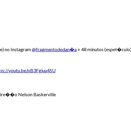
e) no Instagram
@fragmentodedan�a
+ 48 minutos (espet�culo
tps://youtu.be/pB3Fgjuu4SU
 Dire��o Nelson Baskerville