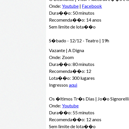
Onde:
Youtube
|
Facebook
Dura��o: 50 minutos
Recomenda��o: 14 anos
Sem limite de lota��o
S�bado - 12/12 - Teatro | 19h
Vazante | A Digna
Onde: Zoom
Dura��o: 80 minutos
Recomenda��o: 12
Lota��o: 300 lugares
Ingressos
aqui
Os �ltimos Tr�s Dias | Jo�o Signorel
Onde:
Youtube
Dura��o: 55 minutos
Recomenda��o: 12 anos
Sem limite de lota��o