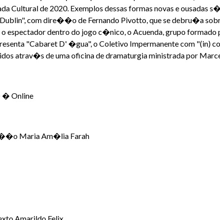
 Cultural de 2020. Exemplos dessas formas novas e ousadas s�o
 Dublin", com dire��o de Fernando Pivotto, que se debru�a so
 o espectador dentro do jogo c�nico, o Acuenda, grupo formado
resenta "Cabaret D' �gua", o Coletivo Impermanente com "(in) con
idos atrav�s de uma oficina de dramaturgia ministrada por Marce
� Online
e��o Maria Am�lia Farah
xto Amarildo Felix