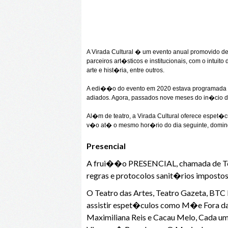
A Virada Cultural � um evento anual promovido de
parceiros art�sticos e institucionais, com o intu
arte e hist�ria, entre outros.
A edi��o do evento em 2020 estava programada p
adiados. Agora, passados nove meses do in�cio da
Al�m de teatro, a Virada Cultural oferece espet
v�o at� o mesmo hor�rio do dia seguinte, domin
Presencial
A frui��o PRESENCIAL, chamada de Terce
regras e protocolos sanit�rios impostos
O Teatro das Artes, Teatro Gazeta, BTC
assistir espet�culos como M�e Fora d
Maximiliana Reis e Cacau Melo, Cada um