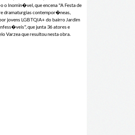
 o Inomin�vel, que encena "A Festa de
bre dramaturgias contempor�neas,
 por jovens LGBTQIA+ do bairro Jardim
fess�veis", que junta 36 atores e
lo Varzea que resultou nesta obra.