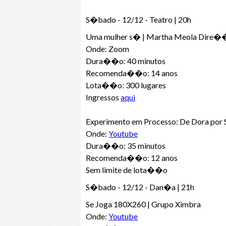
S�bado - 12/12 - Teatro | 20h
Uma mulher s� | Martha Meola Dire�
Onde: Zoom
Dura��o: 40 minutos
Recomenda��o: 14 anos
Lota��o: 300 lugares
Ingressos
aqui
Experimento em Processo: De Dora por S
Onde:
Youtube
Dura��o: 35 minutos
Recomenda��o: 12 anos
Sem limite de lota��o
S�bado - 12/12 - Dan�a | 21h
Se Joga 180X260 | Grupo Ximbra
Onde:
Youtube