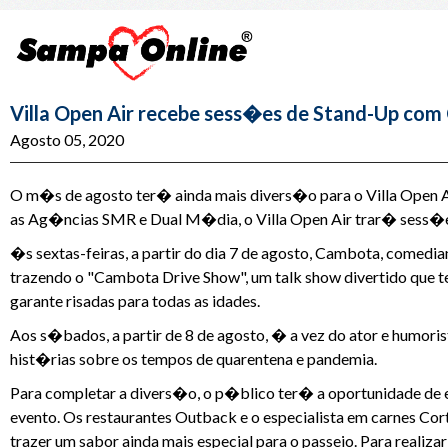
Villa Open Air recebe sess�es de Stand-Up co
Agosto 05, 2020
O m�s de agosto ter� ainda mais divers�o para o Villa Open A
as Ag�ncias SMR e Dual M�dia, o Villa Open Air trar� sess�e
�s sextas-feiras, a partir do dia 7 de agosto, Cambota, comedi
trazendo o "Cambota Drive Show", um talk show divertido que t
garante risadas para todas as idades.
Aos s�bados, a partir de 8 de agosto, � a vez do ator e humor
hist�rias sobre os tempos de quarentena e pandemia.
Para completar a divers�o, o p�blico ter� a oportunidade d
evento. Os restaurantes Outback e o especialista em carnes 
trazer um sabor ainda mais especial para o passeio. Para realiza