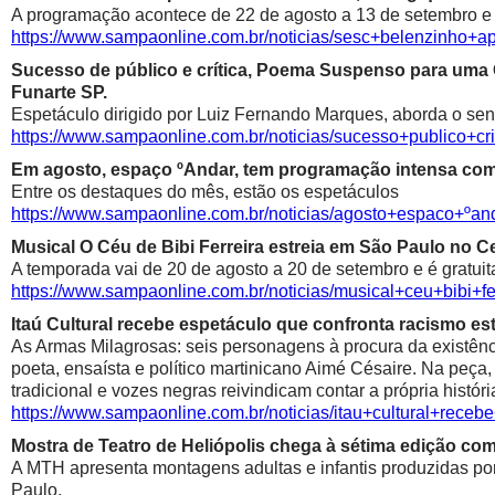
A programação acontece de 22 de agosto a 13 de setembro e é
https://www.sampaonline.com.br/noticias/sesc+belenzinho+
Sucesso de público e crítica, Poema Suspenso para uma
Funarte SP.
Espetáculo dirigido por Luiz Fernando Marques, aborda o sen
https://www.sampaonline.com.br/noticias/sucesso+public
Em agosto, espaço ºAndar, tem programação intensa com 
Entre os destaques do mês, estão os espetáculos
https://www.sampaonline.com.br/noticias/agosto+espaco+º
Musical O Céu de Bibi Ferreira estreia em São Paulo no Ce
A temporada vai de 20 de agosto a 20 de setembro e é gratuit
https://www.sampaonline.com.br/noticias/musical+ceu+bibi+fe
Itaú Cultural recebe espetáculo que confronta racismo est
As Armas Milagrosas: seis personagens à procura da existênci
poeta, ensaísta e político martinicano Aimé Césaire. Na peça,
tradicional e vozes negras reivindicam contar a própria históri
https://www.sampaonline.com.br/noticias/itau+cultural+rece
Mostra de Teatro de Heliópolis chega à sétima edição co
A MTH apresenta montagens adultas e infantis produzidas por 
Paulo.