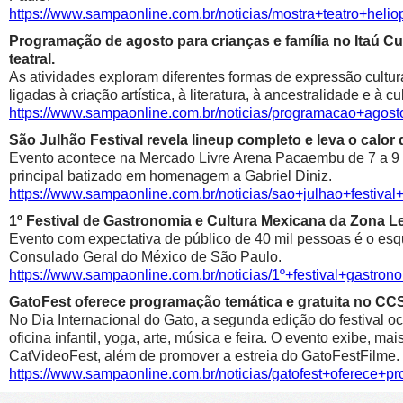
https://www.sampaonline.com.br/noticias/mostra+teatro+he
Programação de agosto para crianças e família no Itaú Cul
teatral.
As atividades exploram diferentes formas de expressão cultur
ligadas à criação artística, à literatura, à ancestralidade e à cu
https://www.sampaonline.com.br/noticias/programacao+agosto
São Julhão Festival revela lineup completo e leva o calo
Evento acontece na Mercado Livre Arena Pacaembu de 7 a 9 de 
principal batizado em homenagem a Gabriel Diniz.
https://www.sampaonline.com.br/noticias/sao+julhao+festiv
1º Festival de Gastronomia e Cultura Mexicana da Zona 
Evento com expectativa de público de 40 mil pessoas é o esqu
Consulado Geral do México de São Paulo.
https://www.sampaonline.com.br/noticias/1º+festival+gastr
GatoFest oferece programação temática e gratuita no CC
No Dia Internacional do Gato, a segunda edição do festival oc
oficina infantil, yoga, arte, música e feira. O evento exibe, m
CatVideoFest, além de promover a estreia do GatoFestFilme.
https://www.sampaonline.com.br/noticias/gatofest+oferece+p