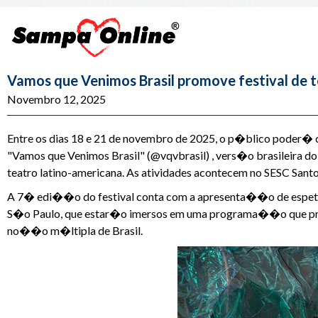
Vamos que Venimos Brasil promove festival de
Novembro 12, 2025
Entre os dias 18 e 21 de novembro de 2025, o p�blico poder� 
"Vamos que Venimos Brasil" (@vqvbrasil) , vers�o brasileira do 
teatro latino-americana. As atividades acontecem no SESC Sant
A 7� edi��o do festival conta com a apresenta��o de espet�c
S�o Paulo, que estar�o imersos em uma programa��o que pret
no��o m�ltipla de Brasil.