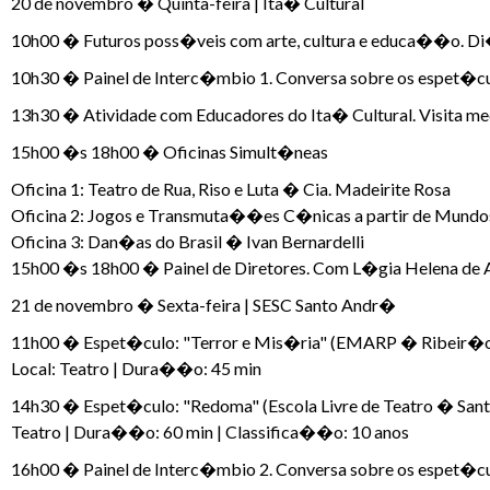
20 de novembro � Quinta-feira | Ita� Cultural
10h00 � Futuros poss�veis com arte, cultura e educa��o. 
10h30 � Painel de Interc�mbio 1. Conversa sobre os espet�culo
13h30 � Atividade com Educadores do Ita� Cultural. Visita me
15h00 �s 18h00 � Oficinas Simult�neas
Oficina 1: Teatro de Rua, Riso e Luta � Cia. Madeirite Rosa
Oficina 2: Jogos e Transmuta��es C�nicas a partir de Mund
Oficina 3: Dan�as do Brasil � Ivan Bernardelli
15h00 �s 18h00 � Painel de Diretores. Com L�gia Helena de A
21 de novembro � Sexta-feira | SESC Santo Andr�
11h00 � Espet�culo: "Terror e Mis�ria" (EMARP � Ribeir�o P
Local: Teatro | Dura��o: 45 min
14h30 � Espet�culo: "Redoma" (Escola Livre de Teatro � Sant
Teatro | Dura��o: 60 min | Classifica��o: 10 anos
16h00 � Painel de Interc�mbio 2. Conversa sobre os espet�cul