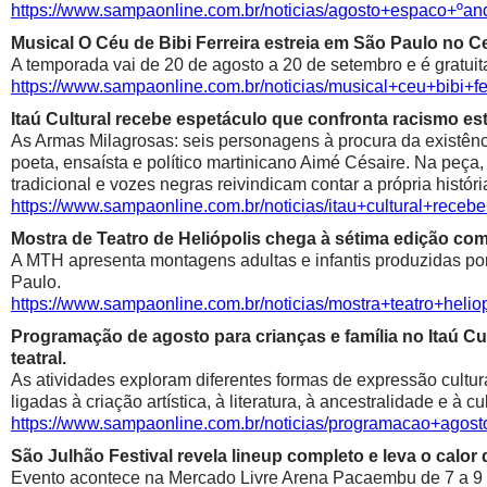
https://www.sampaonline.com.br/noticias/agosto+espaco+º
Musical O Céu de Bibi Ferreira estreia em São Paulo no Ce
A temporada vai de 20 de agosto a 20 de setembro e é gratuit
https://www.sampaonline.com.br/noticias/musical+ceu+bibi+fe
Itaú Cultural recebe espetáculo que confronta racismo est
As Armas Milagrosas: seis personagens à procura da existênci
poeta, ensaísta e político martinicano Aimé Césaire. Na peça,
tradicional e vozes negras reivindicam contar a própria históri
https://www.sampaonline.com.br/noticias/itau+cultural+rece
Mostra de Teatro de Heliópolis chega à sétima edição co
A MTH apresenta montagens adultas e infantis produzidas por 
Paulo.
https://www.sampaonline.com.br/noticias/mostra+teatro+he
Programação de agosto para crianças e família no Itaú Cul
teatral.
As atividades exploram diferentes formas de expressão cultur
ligadas à criação artística, à literatura, à ancestralidade e à cu
https://www.sampaonline.com.br/noticias/programacao+agosto
São Julhão Festival revela lineup completo e leva o calo
Evento acontece na Mercado Livre Arena Pacaembu de 7 a 9 de 