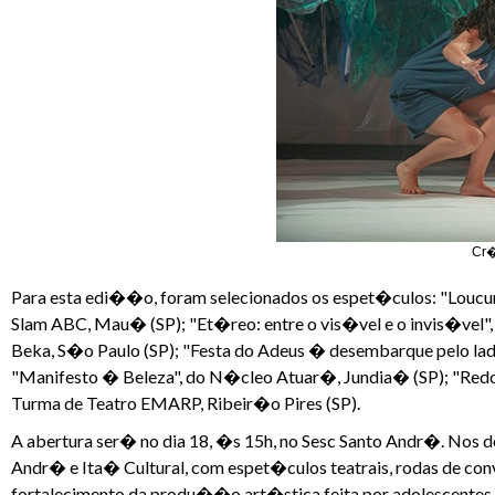
Cr�
Para esta edi��o, foram selecionados os espet�culos: "Loucur
Slam ABC, Mau� (SP); "Et�reo: entre o vis�vel e o invis�vel",
Beka, S�o Paulo (SP); "Festa do Adeus � desembarque pelo lado
"Manifesto � Beleza", do N�cleo Atuar�, Jundia� (SP); "Redoma
Turma de Teatro EMARP, Ribeir�o Pires (SP).
A abertura ser� no dia 18, �s 15h, no Sesc Santo Andr�. Nos 
Andr� e Ita� Cultural, com espet�culos teatrais, rodas de con
fortalecimento da produ��o art�stica feita por adolescentes.