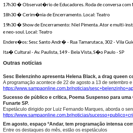
17h30 � Observat�rio de Educadores. Roda de conversa com Ma
18h30 � Cerim�nia de Encerramento. Local: Teatro
19h30 � Show de Encerramento: Niel Pimenta. Ator e multi-inst
e neo-soul. Local: Teatro
Endere�os: Sesc Santo Andr� - Rua Tamarutaca, 302 - Vila Gui
Ita� Cultural - Av. Paulista, 149 - Bela Vista, S�o Paulo - SP
Outras notícias
Sesc Belenzinho apresenta Helena Black, a drag queen co
A programação acontece de 22 de agosto a 13 de setembro e é
https://www.sampaonline.com.br/noticias/sesc+belenzinho+
Sucesso de público e crítica, Poema Suspenso para uma
Funarte SP.
Espetáculo dirigido por Luiz Fernando Marques, aborda o sen
https://www.sampaonline.com.br/noticias/sucesso+public
Em agosto, espaço ºAndar, tem programação intensa com 
Entre os destaques do mês, estão os espetáculos