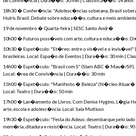
de Conviv�ncia | Dura��o: 30 min | Classifica��o: 14 anos
18h30 � Confer�ncia: "Adolesc�ncias soberana, Brasil so
Huiris Brasil. Debate sobre educa��o, cultura e meio ambient
19 de novembro � Quarta-feira | SESC Santo Andr�
10h00 � Futuros poss�veis com arte, cultura e educa��o. D
10h30 � Espet�culo: "Et�reo: entre o vis�vel e o invis�vel" 
brasileiras. Local: Espa�o de Eventos | Dura��o: 30 min | Cl
14h00 � Espet�culo: "Brasil com S" (Slam ABC � Mau�/SP). Int
Local: �rea de Conviv�ncia | Dura��o: 30 min
15h00 � Espet�culo: "Manifesto � Beleza" (N�cleo Atuar� � 
Local: Teatro | Dura��o: 50 min
17h00 � Lan�amento de Livros. Com Denise Hygino, L�gia Hel
arte, escola e adolesc�ncia. Local: Sala Multiuso
19h30 � Espet�culo: "Festa do Adeus: desembarque pelo lado 
mem�ria, ditadura e resist�ncia. Local: Teatro | Dura��o: 90