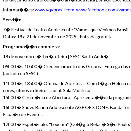
Informa��es:
www.vqvbrasil.com
,
www.facebook.com/vamos
Servi�o
7� Festival de Teatro Adolescente "Vamos que Venimos Brasil"
Datas: 18 a 21 de novembro de 2025 - Entrada gratuita
Programa��o completa:
18 de novembro � Ter�a-feira | SESC Santo Andr�
09h00 �s 10h00 � Credenciamento dos Grupos - Entrega das 
(ao lado do SESC)
11h00 �s 13h00 � Oficina de Abertura - Com L�gia Helena de 
cores, ritmos e direitos. Local: Sala Multiuso
15h00 � Cerim�nia de Abertura - Apresenta��o da programa
16h00 � Show: Banda Adolescente AGE OF STONE. Banda formada 
Espa�o de Eventos
17h00 � Espet�culo: "Loucura" (Col�gio Beka � S�o Paulo/SP)