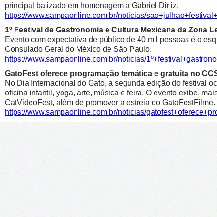
principal batizado em homenagem a Gabriel Diniz.
https://www.sampaonline.com.br/noticias/sao+julhao+festiv
1º Festival de Gastronomia e Cultura Mexicana da Zona 
Evento com expectativa de público de 40 mil pessoas é o esqu
Consulado Geral do México de São Paulo.
https://www.sampaonline.com.br/noticias/1º+festival+gastr
GatoFest oferece programação temática e gratuita no CC
No Dia Internacional do Gato, a segunda edição do festival oc
oficina infantil, yoga, arte, música e feira. O evento exibe, m
CatVideoFest, além de promover a estreia do GatoFestFilme.
https://www.sampaonline.com.br/noticias/gatofest+oferece+p