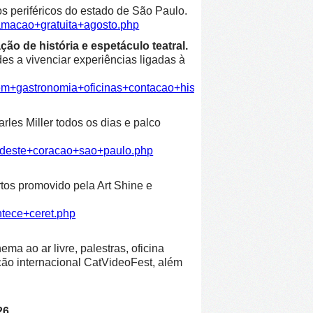
os periféricos do estado de São Paulo.
amacao+gratuita+agosto.php
ão de história e espetáculo teatral.
es a vivenciar experiências ligadas à
em+gastronomia+oficinas+contacao+historia+espetaculo+teatra
les Miller todos os dias e palco
ordeste+coracao+sao+paulo.php
rtos promovido pela Art Shine e
ntece+ceret.php
ma ao ar livre, palestras, oficina
leção internacional CatVideoFest, além
26.