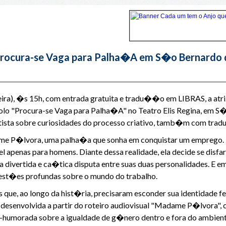
Procura-se Vaga para Palha�A em S�o Bernardo
feira), �s 15h, com entrada gratuita e tradu��o em LIBRAS, a a
solo "Procura-se Vaga para Palha�A" no Teatro Elis Regina, em S
tista sobre curiosidades do processo criativo, tamb�m com tr
me P�lvora, uma palha�a que sonha em conquistar um emprego. 
el apenas para homens. Diante dessa realidade, ela decide se dis
vertida e ca�tica disputa entre suas duas personalidades. E em 
st�es profundas sobre o mundo do trabalho.
s que, ao longo da hist�ria, precisaram esconder sua identidade f
i desenvolvida a partir do roteiro audiovisual "Madame P�lvora",
morada sobre a igualdade de g�nero dentro e fora do ambiente