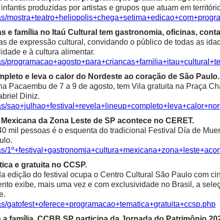
fantis produzidas por artistas e grupos que atuam em territóri
ias/mostra+teatro+heliopolis+chega+setima+edicao+com+progr
e família no Itaú Cultural tem gastronomia, oficinas, contaç
as de expressão cultural, convidando o público de todas as idad
alidade e à cultura alimentar.
ias/programacao+agosto+para+criancas+familia+itau+cultural+t
mpleto e leva o calor do Nordeste ao coração de São Paulo.
 Pacaembu de 7 a 9 de agosto, tem Vila gratuita na Praça Char
riel Diniz.
ias/sao+julhao+festival+revela+lineup+completo+leva+calor+n
ra Mexicana da Zona Leste de SP acontece no CERET.
0 mil pessoas é o esquenta do tradicional Festival Día de Mue
ulo.
ias/1º+festival+gastronomia+cultura+mexicana+zona+leste+aco
ica e gratuita no CCSP.
 edição do festival ocupa o Centro Cultural São Paulo com cine
 evento exibe, mais uma vez e com exclusividade no Brasil, a se
e.
ias/gatofest+oferece+programacao+tematica+gratuita+ccsp.php
a família, CCBB SP participa da Jornada do Patrimônio 20