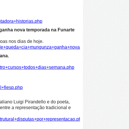
tadora+historias.php
 ganha nova temporada na Funarte
oas nos dias de hoje.
dade+queda+cia+mungunza+ganha+nova+temporada+funarte.ph
ana.
atro+cursos+todos+dias+semana.php
l+fiesp.php
liano Luigi Pirandello e do poeta,
entre a representação tradicional e
trutural+disputas+por+representacao.php