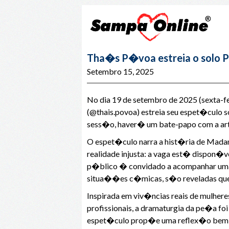
Tha�s P�voa estreia o solo 
Setembro 15, 2025
No dia 19 de setembro de 2025 (sexta-
(@thais.povoa) estreia seu espet�culo 
sess�o, haver� um bate-papo com a ar
O espet�culo narra a hist�ria de Mada
realidade injusta: a vaga est� dispon�v
p�blico � convidado a acompanhar uma di
situa��es c�micas, s�o reveladas que
Inspirada em viv�ncias reais de mulhere
profissionais, a dramaturgia da pe�a fo
espet�culo prop�e uma reflex�o bem-hu