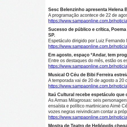
Sesc Belenzinho apresenta Helena Bl
A programação acontece de 22 de agost
https://www.sampaonline.com.br/noti
Sucesso de público e crítica, Poe
SP.
Espetáculo dirigido por Luiz Fernando 
https://www.sampaonline.com.br/not
Em agosto, espaço ºAndar, tem prog
Entre os destaques do mês, estão os e
https://www.sampaonline.com.br/noti
Musical O Céu de Bibi Ferreira estre
A temporada vai de 20 de agosto a 20 d
https://www.sampaonline.com.br/notici
Itaú Cultural recebe espetáculo que 
As Armas Milagrosas: seis personagens 
ensaísta e político martinicano Aimé Cé
vozes negras reivindicam contar a própr
https://www.sampaonline.com.br/notic
Mostra de Teatro de Heliópolis cheg