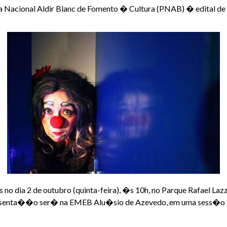
ca Nacional Aldir Blanc de Fomento � Cultura (PNAB) � edital 
 dia 2 de outubro (quinta-feira), �s 10h, no Parque Rafael Laz
presenta��o ser� na EMEB Alu�sio de Azevedo, em uma sess�o 