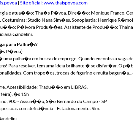
is.povoa
|
Site oficial: www.thaispovoa.com
ia e atua��o: Tha�s P�voa. Dire��o: Monique Franco. Cen�r
. Costureiras: Studio Nana Sim�es. Sonoplastia: Henrique R�mo
du��o: P�lvora Produ��es. Assistente de Produ��o: Thainara
ciana Gandelini.
ga para Palha�A"
a�s P�voa)
 uma palha�a em busca de emprego. Quando encontra a vaga dos
ns! Para resolver, tem uma ideia brilhante � se disfar�ar. O 
sonalidades. Com trope�os, trocas de figurino e muita bagun�a...
ivre. Acessibilidade: Tradu��o em LIBRAS.
feira), �s 15h
irmino, 900 - Assun��o, S�o Bernardo do Campo - SP
a pessoas com defici�ncia - Estacionamento: Sim.
Gandelini