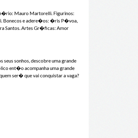
io: Mauro Martorelli. Figurinos:
li. Bonecos e adere�os: �ris P�voa,
 Santos. Artes Gr�ficas: Amor
 seus sonhos, descobre uma grande
p�blico ent�o acompanha uma grande
 quem ser� que vai conquistar a vaga?