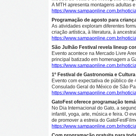
A MTH apresenta montagens adultas e in
https://www.sampaonline.com.br/notic
Programação de agosto para crianças 
As atividades exploram diferentes form
criação artística, à literatura, à ancestr
https://www.sampaonline.com.br/notic
São Julhão Festival revela lineup co
Evento acontece na Mercado Livre Arena
principal batizado em homenagem a Gab
https://www.sampaonline.com.br/notic
1º Festival de Gastronomia e Cultu
Evento com expectativa de público de 4
Consulado Geral do México de São Pa
https://www.sampaonline.com.br/notic
GatoFest oferece programação temát
No Dia Internacional do Gato, a segunda
infantil, yoga, arte, música e feira. O
de promover a estreia do GatoFestFilm
https://www.sampaonline.com.br/notic
Com programação gratuita para toda 