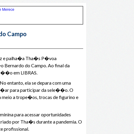
 do Campo
triz e palha�a Tha�s P�voa
�o Bernardo do Campo. Ao final da
adu��o em LIBRAS.
No entanto, ela se depara com uma
far�ar para participar da sele��o. O
meio a trope�os, trocas de figurino e
eminina para acessar oportunidades
 criado por Tha�s durante a pandemia. O
 profissional.