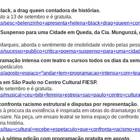
ack, a drag queen contadora de histórias.
o a 13 de setembro e é gratuita.
cias/sesc+belenzinho+apresenta+helena+black+drag+queen+con
ma Suspenso para uma Cidade em Queda, da Cia. Mungunzá,
Marques, aborda o sentimento de imobilidade vivido pelas pess
icias/sucesso+publico+critica+poema+suspenso+para+uma+ci
ramação intensa com teatro e cursos todos os dias da sem
spetáculos
cias/agosto+espaco+ºandar+tem+programacao+intensa+com+te
ia em São Paulo no Centro Cultural FIESP.
e setembro e é gratuita.
as/musical+ceu+bibi+ferreira+estreia+sao+paulo+centro+cultura
confronta racismo estrutural e disputas por representação.
à procura da existência é inspirada em obras do dramaturgo ita
saire. Na peça, um ensaio teatral se torna espaço de confronto 
ia história.
ias/itau+cultural+recebe+espetaculo+que+confronta+racismo+es
a à sétima edição com programação gratuita em agosto.