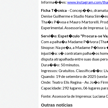
Informa��es:
www.instagram.com/tha
Ficha T�cnica
- Concep��o, dramaturg
Denise Guilherme e Studio Nana Sim�es
Tha�s P�voa e Mauro Martorelli. Pro
Experimental. Assessoria de Imprensa: Lu
Servi�o: Espet�culo "Procura-se Va
Com a palha�a Madame P�lvora (Th
Sinopse: Na pe�a, a Madame P�lvora �
injusti�a: s� contratam palha�os home
disputa atrapalhada entre suas duas per
Dura��o: 50 minutos.
Ingressos: Gratuitos. Classifica��o: L
Quando: 19 de setembro de 2025 (sexta-
Onde: Teatro Elis Regina - Av. Jo�o F
Capacidade: 292 lugares, 06 lugares par
Fonte: Assessoria de Imprensa: Luciana 
Outras notícias