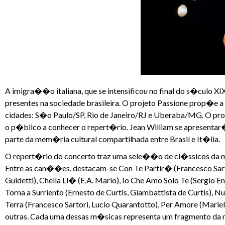
A imigra��o italiana, que se intensificou no final do s�culo 
presentes na sociedade brasileira. O projeto Passione prop
cidades: S�o Paulo/SP, Rio de Janeiro/RJ e Uberaba/MG. O proje
o p�blico a conhecer o repert�rio. Jean William se apresenta
parte da mem�ria cultural compartilhada entre Brasil e It�lia.
O repert�rio do concerto traz uma sele��o de cl�ssicos da m�s
Entre as can��es, destacam-se Con Te Partir� (Francesco Sartor
Guidetti), Chella Ll� (E.A. Mario), Io Che Amo Solo Te (Sergio E
Torna a Surriento (Ernesto de Curtis, Giambattista de Curtis),
Terra (Francesco Sartori, Lucio Quarantotto), Per Amore (Mari
outras. Cada uma dessas m�sicas representa um fragmento da r