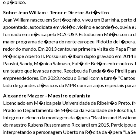
o p�blico.
Sobre Jean William - Tenor e Diretor Art�stico
Jean William nasceu em Sert�ozinho, viveu em Barrinha, perto d
aposentado, autodidata em viol�o, violino e acorde�o, ouvia e a
formado em m�sica pela ECA-USP. Estudou em Mil�o com a diret
maior programa de �pera do norte europeu, Ridotto del �pera. 
redor do mundo. Em 2013 cantou na primeira visita do Papa Fran
Pr�ncipe Aberto II. Possui um �lbum duplo gravado em 2014 int
Pausini, Sandy, M�nica Salmaso, Faf� de Bel�m entre outros.
um teatro que leva seu nome. Recebeu da Funda��o Pirelli para 
empreendedores. Em 2023, rodou o Brasil com a turn� "Cantos B
lado de grandes cl�ssicos da MPB com arranjos especiais para
Alexandre Mazzer - Maestro e pianista
Licenciado em M�sica pela Universidade de Ribeir�o Preto, f
Prado no Departamento de M�sica da Faculdade de Filosofia, 
Integrou o elenco da montagem da �pera "Bastien und Bastie
do maestro Rubens Russomanno Ricciardi em 2015. Participou 
interpretando a personagem Uberto na R�cita da �pera "La Se