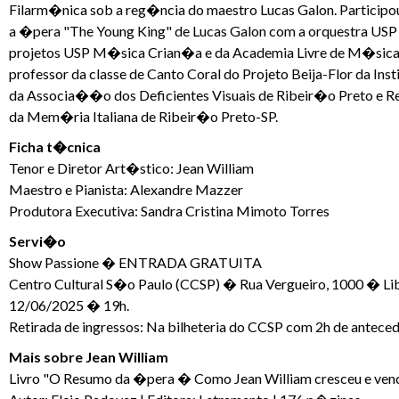
Filarm�nica sob a reg�ncia do maestro Lucas Galon. Participou d
a �pera "The Young King" de Lucas Galon com a orquestra USP 
projetos USP M�sica Crian�a e da Academia Livre de M�sica
professor da classe de Canto Coral do Projeto Beija-Flor da 
da Associa��o dos Deficientes Visuais de Ribeir�o Preto e R
da Mem�ria Italiana de Ribeir�o Preto-SP.
Ficha t�cnica
Tenor e Diretor Art�stico: Jean William
Maestro e Pianista: Alexandre Mazzer
Produtora Executiva: Sandra Cristina Mimoto Torres
Servi�o
Show Passione � ENTRADA GRATUITA
Centro Cultural S�o Paulo (CCSP) � Rua Vergueiro, 1000 � Li
12/06/2025 � 19h.
Retirada de ingressos: Na bilheteria do CCSP com 2h de antec
Mais sobre Jean William
Livro "O Resumo da �pera � Como Jean William cresceu e ven