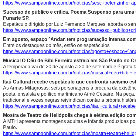
https://www.sampaonline.com.br/noticias/sesc+belenzinho+
Sucesso de público e crítica, Poema Suspenso para uma
Funarte SP.
Espetáculo dirigido por Luiz Fernando Marques, aborda o sen
https://www.sampaonline.com.br/noticias/sucesso+public
Em agosto, espaço ºAndar, tem programação intensa com 
Entre os destaques do mês, estão os espetáculos
https://www.sampaonline.com.br/noticias/agosto+espaco+º
Musical O Céu de Bibi Ferreira estreia em São Paulo no Ce
A temporada vai de 20 de agosto a 20 de setembro e é gratuit
https://www.sampaonline.com.br/noticias/musical+ceu+bibi+fe
Itaú Cultural recebe espetáculo que confronta racismo est
As Armas Milagrosas: seis personagens à procura da existênci
poeta, ensaísta e político martinicano Aimé Césaire. Na peça,
tradicional e vozes negras reivindicam contar a própria históri
https://www.sampaonline.com.br/noticias/itau+cultural+rece
Mostra de Teatro de Heliópolis chega à sétima edição co
A MTH apresenta montagens adultas e infantis produzidas por 
Paulo.
https://www.sampaonline.com.br/noticias/mostra+teatro+he