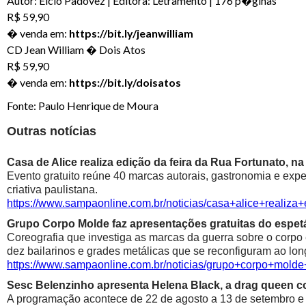
Autor: Elcio Padovez | Editora: Letramento | 176 p�ginas
R$ 59,90
� venda em:
https://bit.ly/jeanwilliam
CD Jean William � Dois Atos
R$ 59,90
� venda em:
https://bit.ly/doisatos
Fonte: Paulo Henrique de Moura
Outras notícias
Casa de Alice realiza edição da feira da Rua Fortunato, na
Evento gratuito reúne 40 marcas autorais, gastronomia e exp
criativa paulistana.
https://www.sampaonline.com.br/noticias/casa+alice+realiza
Grupo Corpo Molde faz apresentações gratuitas do espetá
Coreografia que investiga as marcas da guerra sobre o corpo
dez bailarinos e grades metálicas que se reconfiguram ao lon
https://www.sampaonline.com.br/noticias/grupo+corpo+mold
Sesc Belenzinho apresenta Helena Black, a drag queen co
A programação acontece de 22 de agosto a 13 de setembro e é