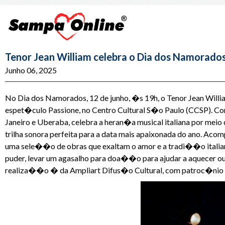
Tenor Jean William celebra o Dia dos Namorad
Junho 06, 2025
No Dia dos Namorados, 12 de junho, �s 19h, o Tenor Jean Wil
espet�culo Passione, no Centro Cultural S�o Paulo (CCSP). Com
Janeiro e Uberaba, celebra a heran�a musical italiana por mei
trilha sonora perfeita para a data mais apaixonada do ano. Aco
uma sele��o de obras que exaltam o amor e a tradi��o italia
puder, levar um agasalho para doa��o para ajudar a aquecer
realiza��o � da Ampliart Difus�o Cultural, com patroc�nio da 