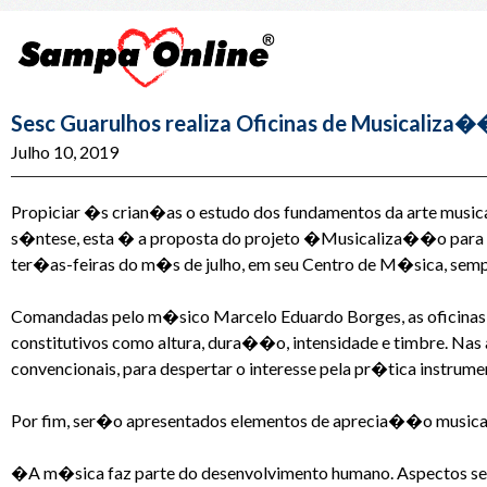
Sesc Guarulhos realiza Oficinas de Musicaliza�
Julho 10, 2019
Propiciar �s crian�as o estudo dos fundamentos da arte musical
s�ntese, esta � a proposta do projeto �Musicaliza��o para Cr
ter�as-feiras do m�s de julho, em seu Centro de M�sica, semp
Comandadas pelo m�sico Marcelo Eduardo Borges, as oficinas 
constitutivos como altura, dura��o, intensidade e timbre. Nas
convencionais, para despertar o interesse pela pr�tica instrumen
Por fim, ser�o apresentados elementos de aprecia��o musical
�A m�sica faz parte do desenvolvimento humano. Aspectos se