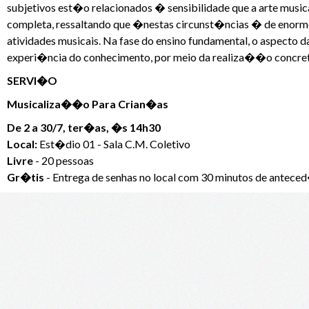
subjetivos est�o relacionados � sensibilidade que a arte mu
completa, ressaltando que �nestas circunst�ncias � de enorme
atividades musicais. Na fase do ensino fundamental, o aspec
experi�ncia do conhecimento, por meio da realiza��o concret
SERVI�O
Musicaliza��o Para Crian�as
De 2 a 30/7, ter�as, �s 14h30
Local:
Est�dio 01 - Sala C.M. Coletivo
Livre
- 20 pessoas
Gr�tis
- Entrega de senhas no local com 30 minutos de antece