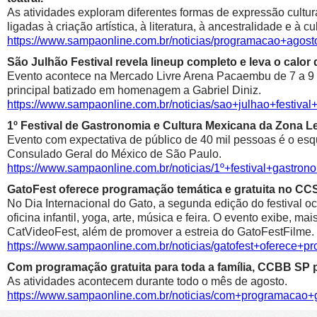
As atividades exploram diferentes formas de expressão cultur
ligadas à criação artística, à literatura, à ancestralidade e à cu
https://www.sampaonline.com.br/noticias/programacao+agosto
São Julhão Festival revela lineup completo e leva o calo
Evento acontece na Mercado Livre Arena Pacaembu de 7 a 9 de 
principal batizado em homenagem a Gabriel Diniz.
https://www.sampaonline.com.br/noticias/sao+julhao+festiv
1º Festival de Gastronomia e Cultura Mexicana da Zona 
Evento com expectativa de público de 40 mil pessoas é o esqu
Consulado Geral do México de São Paulo.
https://www.sampaonline.com.br/noticias/1º+festival+gastr
GatoFest oferece programação temática e gratuita no CC
No Dia Internacional do Gato, a segunda edição do festival oc
oficina infantil, yoga, arte, música e feira. O evento exibe, m
CatVideoFest, além de promover a estreia do GatoFestFilme.
https://www.sampaonline.com.br/noticias/gatofest+oferece+p
Com programação gratuita para toda a família, CCBB SP p
As atividades acontecem durante todo o mês de agosto.
https://www.sampaonline.com.br/noticias/com+programacao+g