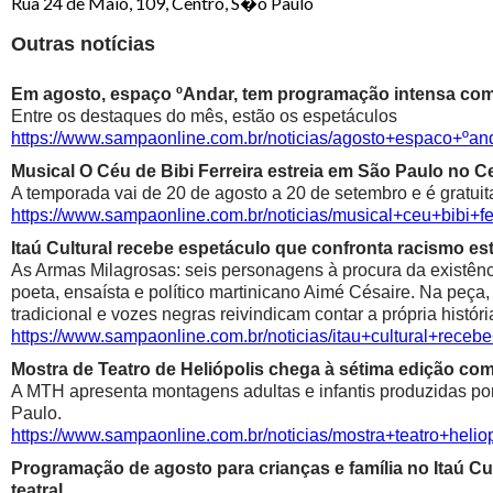
Rua 24 de Maio, 109, Centro, S�o Paulo
Outras notícias
Em agosto, espaço ºAndar, tem programação intensa com 
Entre os destaques do mês, estão os espetáculos
https://www.sampaonline.com.br/noticias/agosto+espaco+º
Musical O Céu de Bibi Ferreira estreia em São Paulo no Ce
A temporada vai de 20 de agosto a 20 de setembro e é gratuit
https://www.sampaonline.com.br/noticias/musical+ceu+bibi+fe
Itaú Cultural recebe espetáculo que confronta racismo est
As Armas Milagrosas: seis personagens à procura da existênci
poeta, ensaísta e político martinicano Aimé Césaire. Na peça,
tradicional e vozes negras reivindicam contar a própria históri
https://www.sampaonline.com.br/noticias/itau+cultural+rece
Mostra de Teatro de Heliópolis chega à sétima edição co
A MTH apresenta montagens adultas e infantis produzidas por 
Paulo.
https://www.sampaonline.com.br/noticias/mostra+teatro+he
Programação de agosto para crianças e família no Itaú Cul
teatral.