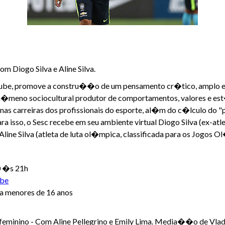
m Diogo Silva e Aline Silva.
uTube, promove a constru��o de um pensamento cr�tico, amplo e 
meno sociocultural produtor de comportamentos, valores e est�t
 nas carreiras dos profissionais do esporte, al�m do c�lculo do "
ra isso, o Sesc recebe em seu ambiente virtual Diogo Silva (ex-at
 Aline Silva (atleta de luta ol�mpica, classificada para os Jogo
30 �s 21h
ube
 menores de 16 anos
eminino - Com Aline Pellegrino e Emily Lima. Media��o de Vlad