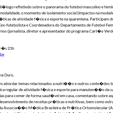
di�logo refletindo sobre o panorama do futebol masculino e fem
na modalidade, o momento de isolamento social (impactos na moda
ticas de atividade f�sica e esporte na quarentena. Participam d
ino (ex-futebolista e Coordenadora do Departamento de Futebol F
os (jornalista, diretor e apresentador do programa Cart�o Verde
30 �s 21h
ube
na Duro.
o abordar temas relacionados a nutri��o e outros conte�dos tr
ca regular de atividade f�sica e esporte para manuten��o da sa
ias para comer de forma saud�vel em casa, comentando sobre a
, desenvolvimento de receitas pr�ticas e nutritivas, bem como est
da Associa��o M�dica Brasileira de Pr�tica Ortomolecular (AM