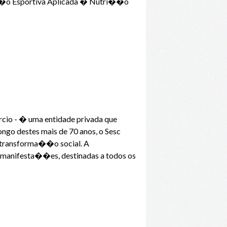
��o Esportiva Aplicada � Nutri��o
cio - � uma entidade privada que
ongo destes mais de 70 anos, o Sesc
 transforma��o social. A
 manifesta��es, destinadas a todos os