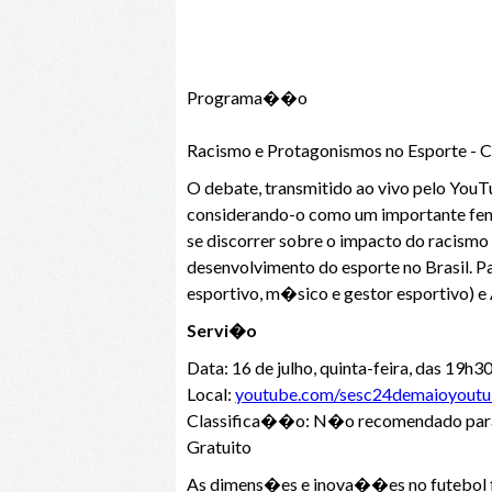
Programa��o
Racismo e Protagonismos no Esporte - Co
O debate, transmitido ao vivo pelo Yo
considerando-o como um importante fen�
se discorrer sobre o impacto do racismo
desenvolvimento do esporte no Brasil. Pa
esportivo, m�sico e gestor esportivo) e
Servi�o
Data: 16 de julho, quinta-feira, das 19h
Local:
youtube.com/sesc24demaioyout
Classifica��o: N�o recomendado para
Gratuito
As dimens�es e inova��es no futebol f