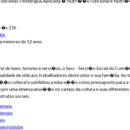
ncional, Fitoterapia Aplicada � Nutri��o Funcional e Nutri
30 �s 21h
ube
 menores de 12 anos
de bens, turismo e servi�os, o Sesc - Servi�o Social do Com�r
alidade de vida aos trabalhadores deste setor e sua fam�lia. Ao l
 a��o cultural e sublinhou a educa��o como pressuposto para a
por uma intensa atua��o no campo da cultura e suas diferentes
stratos sociais.
demaio
demaio
aio
aioyoutube