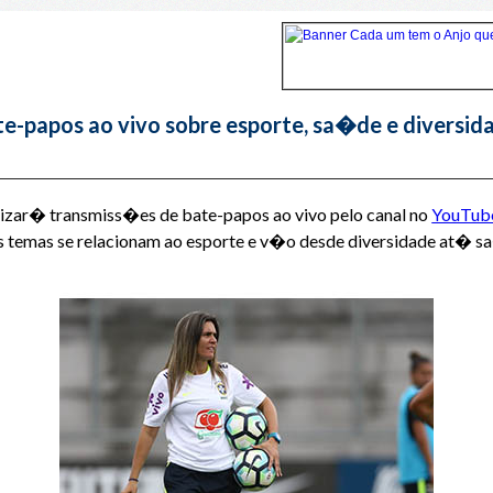
e-papos ao vivo sobre esporte, sa�de e diversid
lizar� transmiss�es de bate-papos ao vivo pelo canal no
YouTub
. Os temas se relacionam ao esporte e v�o desde diversidade at�