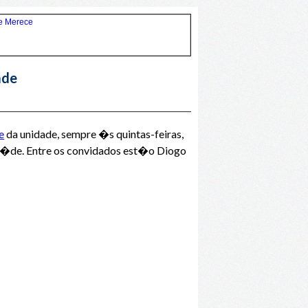
ade
e
da unidade, sempre �s quintas-feiras,
 sa�de. Entre os convidados est�o Diogo