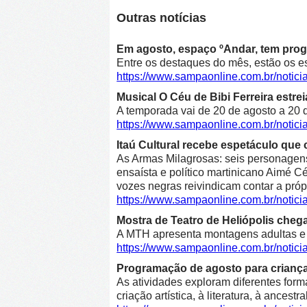
Outras notícias
Em agosto, espaço ºAndar, tem prog
Entre os destaques do mês, estão os e
https://www.sampaonline.com.br/noti
Musical O Céu de Bibi Ferreira estre
A temporada vai de 20 de agosto a 20 d
https://www.sampaonline.com.br/notici
Itaú Cultural recebe espetáculo que 
As Armas Milagrosas: seis personagens 
ensaísta e político martinicano Aimé Cé
vozes negras reivindicam contar a própr
https://www.sampaonline.com.br/notic
Mostra de Teatro de Heliópolis cheg
A MTH apresenta montagens adultas e in
https://www.sampaonline.com.br/notic
Programação de agosto para crianças 
As atividades exploram diferentes form
criação artística, à literatura, à ancestr