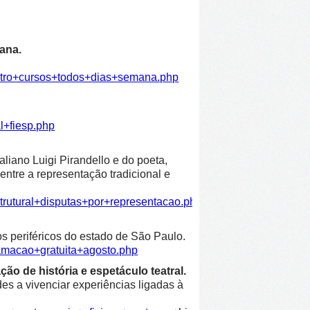
ana.
atro+cursos+todos+dias+semana.php
l+fiesp.php
liano Luigi Pirandello e do poeta,
entre a representação tradicional e
trutural+disputas+por+representacao.php
os periféricos do estado de São Paulo.
amacao+gratuita+agosto.php
ão de história e espetáculo teatral.
es a vivenciar experiências ligadas à