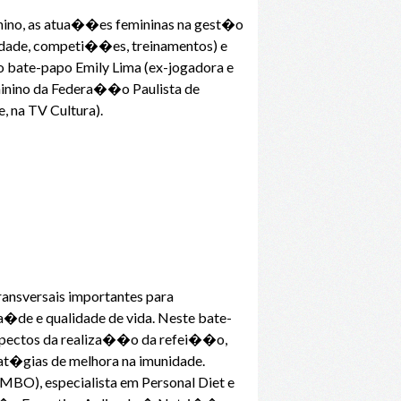
inino, as atua��es femininas na gest�o
lidade, competi��es, treinamentos) e
o bate-papo Emily Lima (ex-jogadora e
eminino da Federa��o Paulista de
, na TV Cultura).
ansversais importantes para
�de e qualidade de vida. Neste bate-
spectos da realiza��o da refei��o,
rat�gias de melhora na imunidade.
BO), especialista em Personal Diet e