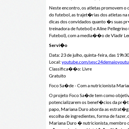
Neste encontro, os atletas promovem o 
do futebol, as trajet�rias dos atletas 
dicas dos convidados quanto �s suas pr�
treinadora de futebol) e Aline Pellegr
Futebol), com a media��o de Vladir Lem
Servi�o
Data: 23 de julho, quinta-feira, das 19h
Local:
youtube.com/sesc24demaioyout
Classifica��o: Livre
Gratuito
Foco Sa�de - Com a nutricionista Maria
O projeto Foco Sa�de tem como objetiv
potencializarem os benef�cios da pr�ti
papo, Mariana Duro aborda as estrat�g
escolha de ingredientes, forma de fazer
Mariana Duro � nutricionista, membro 