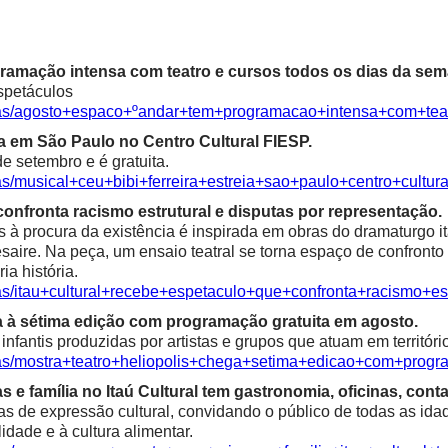
ramação intensa com teatro e cursos todos os dias da sem
spetáculos
cias/agosto+espaco+ºandar+tem+programacao+intensa+com+te
ia em São Paulo no Centro Cultural FIESP.
e setembro e é gratuita.
as/musical+ceu+bibi+ferreira+estreia+sao+paulo+centro+cultura
confronta racismo estrutural e disputas por representação.
à procura da existência é inspirada em obras do dramaturgo ita
saire. Na peça, um ensaio teatral se torna espaço de confronto 
ia história.
ias/itau+cultural+recebe+espetaculo+que+confronta+racismo+es
a à sétima edição com programação gratuita em agosto.
fantis produzidas por artistas e grupos que atuam em territóri
ias/mostra+teatro+heliopolis+chega+setima+edicao+com+progr
e família no Itaú Cultural tem gastronomia, oficinas, contaç
as de expressão cultural, convidando o público de todas as idad
alidade e à cultura alimentar.