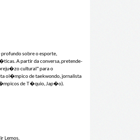
profundo sobre o esporte,
icas. A partir da conversa, pretende-
preju�zo cultural" para o
leta ol�mpico de taekwondo, jornalista
s Ol�mpicos de T�quio, Jap�o).
ir Lemos.