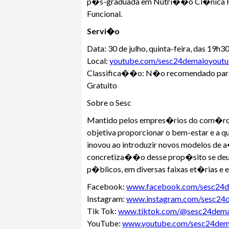
p�s-graduada em Nutri��o Cl�nica Fu
Funcional.
Servi�o
Data: 30 de julho, quinta-feira, das 19h
Local:
youtube.com/sesc24demaioyout
Classifica��o: N�o recomendado para
Gratuito
Sobre o Sesc
Mantido pelos empres�rios do com�rcio 
objetiva proporcionar o bem-estar e a qu
inovou ao introduzir novos modelos de
concretiza��o desse prop�sito se deu 
p�blicos, em diversas faixas et�rias e e
Facebook:
www.facebook.com/sesc24
Instagram:
www.instagram.com/sesc24
Tik Tok:
www.tiktok.com/@sesc24dem
YouTube:
www.youtube.com/sesc24dem