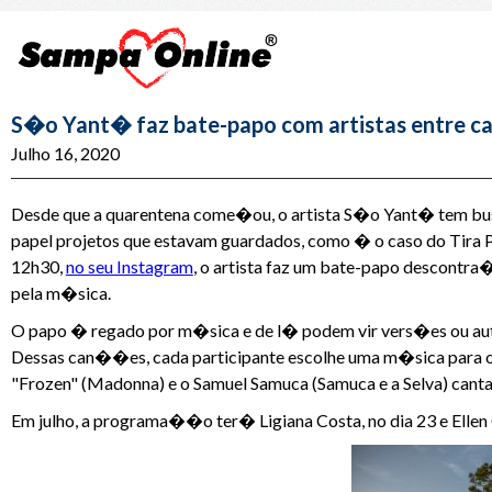
S�o Yant� faz bate-papo com artistas entre 
Julho 16, 2020
Desde que a quarentena come�ou, o artista S�o Yant� tem busc
papel projetos que estavam guardados, como � o caso do Tira 
12h30,
no seu Instagram
, o artista faz um bate-papo descontr
pela m�sica.
O papo � regado por m�sica e de l� podem vir vers�es ou autor
Dessas can��es, cada participante escolhe uma m�sica para o 
"Frozen" (Madonna) e o Samuel Samuca (Samuca e a Selva) cantan
Em julho, a programa��o ter� Ligiana Costa, no dia 23 e Ellen 