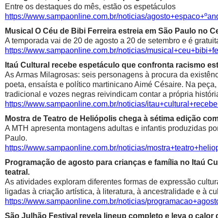
Entre os destaques do mês, estão os espetáculos
https://www.sampaonline.com.br/noticias/agosto+espaco+º
Musical O Céu de Bibi Ferreira estreia em São Paulo no Ce
A temporada vai de 20 de agosto a 20 de setembro e é gratuit
https://www.sampaonline.com.br/noticias/musical+ceu+bibi+fe
Itaú Cultural recebe espetáculo que confronta racismo est
As Armas Milagrosas: seis personagens à procura da existênci
poeta, ensaísta e político martinicano Aimé Césaire. Na peça,
tradicional e vozes negras reivindicam contar a própria históri
https://www.sampaonline.com.br/noticias/itau+cultural+rece
Mostra de Teatro de Heliópolis chega à sétima edição co
A MTH apresenta montagens adultas e infantis produzidas por 
Paulo.
https://www.sampaonline.com.br/noticias/mostra+teatro+he
Programação de agosto para crianças e família no Itaú Cul
teatral.
As atividades exploram diferentes formas de expressão cultur
ligadas à criação artística, à literatura, à ancestralidade e à cu
https://www.sampaonline.com.br/noticias/programacao+agosto
São Julhão Festival revela lineup completo e leva o calo