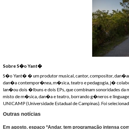
Sobre S�o Yant�
S�o Yant� � um produtor musical, cantor, compositor, dan�a
dan�a contempor�nea, m�sica, teatro e pedagogia, j� colaborou
lan�ou dois �lbuns e dois EPs, que combinam sonoridades da m
misto de m�sica, dan�a e teatro, borrando g�neros e linguag
UNICAMP (Universidade Estadual de Campinas). Foi selecionado
Outras notícias
Em agosto, espaço ºAndar, tem programação intensa com 