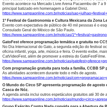
Evento acontece na Mercado Livre Arena Pacaembu de 7 a 9 de 
principal batizado em homenagem a Gabriel Diniz.
https://www.sampaonline.com.br/noticias/sao+julhao+festiv
1º Festival de Gastronomia e Cultura Mexicana da Zona 
Evento com expectativa de público de 40 mil pessoas é o esqu
Consulado Geral do México de São Paulo.
https://www.sampaonline.com.br/noticias/1º+festival+gastr
GatoFest oferece programação temática e gratuita no CC
No Dia Internacional do Gato, a segunda edição do festival oc
oficina infantil, yoga, arte, música e feira. O evento exibe, m
CatVideoFest, além de promover a estreia do GatoFestFilme.
https://www.sampaonline.com.br/noticias/gatofest+oferece+p
Com programação gratuita para toda a família, CCBB SP p
As atividades acontecem durante todo o mês de agosto.
https://www.sampaonline.com.br/noticias/com+programacao+g
O Mundo do Circo SP apresenta programação de agosto co
Casca de Nóz.
A agenda ainda inclui outros espetáculos gratuitos até 30 de 
https://www.sampaonline.com.br/noticias/mundo+circo+apr
Grupo Exército Contra Nada convida para a Abertura de 