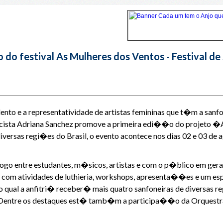
 festival As Mulheres dos Ventos - Festival de 
ento e a representatividade de artistas femininas que t�m a sanf
sicista Adriana Sanchez promove a primeira edi��o do projeto �A
iversas regi�es do Brasil, o evento acontece nos dias 02 e 03 d
logo entre estudantes, m�sicos, artistas e com o p�blico em g
, com atividades de luthieria, workshops, apresenta��es e um es
 qual a anfitri� receber� mais quatro sanfoneiras de diversas re
os. Dentre os destaques est� tamb�m a participa��o da Orquest