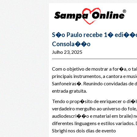
S�o Paulo recebe 1� edi��o do
Consola��o
Julho 23, 2025
Com o objetivo de mostrar a for�a, o tal
principais instrumentos, a cantora e mu
Sanfoneiras�. Reunindo convidadas de d
entrada gratuita.
Tendo o prop�sito de enriquecer o di�
verdadeiro mergulho ao universo do fole
audiodescri��o e material em braile) no
diferentes linguagens e estilos variad
Sbrighi nos dois dias de evento