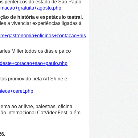
os periféricos do estado de São Paulo.
amacao+gratuita+agosto.php
ão de história e espetáculo teatral.
es a vivenciar experiências ligadas à
em+gastronomia+oficinas+contacao+historia+espetaculo+teatra
les Miller todos os dias e palco
ordeste+coracao+sao+paulo.php
rtos promovido pela Art Shine e
ntece+ceret.php
ma ao ar livre, palestras, oficina
leção internacional CatVideoFest, além
26.