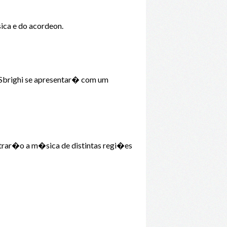
ica e do acordeon.
a Sbrighi se apresentar� com um
strar�o a m�sica de distintas regi�es