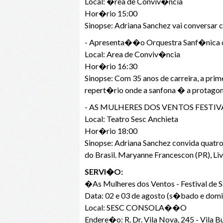
Local: �rea de Conviv�ncia
Hor�rio 15:00
Sinopse: Adriana Sanchez vai conversar
- Apresenta��o Orquestra Sanf�nica c
Local: Area de Conviv�ncia
Hor�rio 16:30
Sinopse: Com 35 anos de carreira, a pri
repert�rio onde a sanfona � a protagon
- AS MULHERES DOS VENTOS FESTIV
Local: Teatro Sesc Anchieta
Hor�rio 18:00
Sinopse: Adriana Sanchez convida quatr
do Brasil. Maryanne Francescon (PR), Li
SERVI�O:
�As Mulheres dos Ventos - Festival de 
Data: 02 e 03 de agosto (s�bado e dom
Local: SESC CONSOLA��O
Endere�o: R. Dr. Vila Nova, 245 - Vila