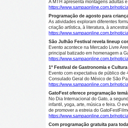
A MTH apresenta montagens adultas e in
https://www.sampaonline.com.br/notic
Programação de agosto para crianças 
As atividades exploram diferentes form
criação artística, à literatura, à ancestr
https://www.sampaonline.com.br/notic
São Julhão Festival revela lineup co
Evento acontece na Mercado Livre Arena
principal batizado em homenagem a Gab
https://www.sampaonline.com.br/notic
1º Festival de Gastronomia e Cultu
Evento com expectativa de público de 4
Consulado Geral do México de São Pa
https://www.sampaonline.com.br/notic
GatoFest oferece programação temát
No Dia Internacional do Gato, a segunda
infantil, yoga, arte, música e feira. O
de promover a estreia do GatoFestFilm
https://www.sampaonline.com.br/notic
Com programação gratuita para toda 