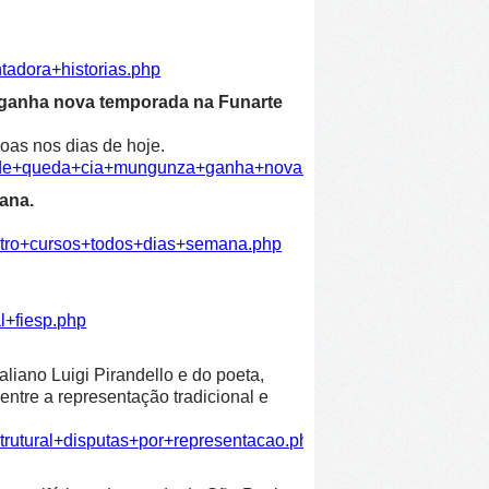
tadora+historias.php
 ganha nova temporada na Funarte
oas nos dias de hoje.
dade+queda+cia+mungunza+ganha+nova+temporada+funarte.ph
ana.
atro+cursos+todos+dias+semana.php
l+fiesp.php
liano Luigi Pirandello e do poeta,
entre a representação tradicional e
trutural+disputas+por+representacao.php