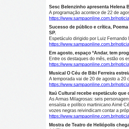
Sesc Belenzinho apresenta Helena Bl
A programação acontece de 22 de agost
https://www.sampaonline.com.br/noti
Sucesso de público e crítica, Poe
SP.
Espetáculo dirigido por Luiz Fernando 
https://www.sampaonline.com.br/not
Em agosto, espaço ºAndar, tem prog
Entre os destaques do mês, estão os e
https://www.sampaonline.com.br/noti
Musical O Céu de Bibi Ferreira estre
A temporada vai de 20 de agosto a 20 d
https://www.sampaonline.com.br/notici
Itaú Cultural recebe espetáculo que 
As Armas Milagrosas: seis personagens 
ensaísta e político martinicano Aimé Cé
vozes negras reivindicam contar a própr
https://www.sampaonline.com.br/notic
Mostra de Teatro de Heliópolis cheg