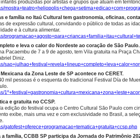
fantis produzidas por artistas e grupos que atuam em territóri
ias/mostra+teatro+heliopolis+chega+setima+edicao+com+progr
e família no Itaú Cultural tem gastronomia, oficinas, contaç
as de expressão cultural, convidando o público de todas as idad
alidade e à cultura alimentar.
ias/programacao+agosto+para+criancas+familia+itau+cultural+t
mpleto e leva o calor do Nordeste ao coração de São Paulo.
 Pacaembu de 7 a 9 de agosto, tem Vila gratuita na Praça Char
riel Diniz.
ias/sao+julhao+festival+revela+lineup+completo+leva+calor+n
ra Mexicana da Zona Leste de SP acontece no CERET.
0 mil pessoas é o esquenta do tradicional Festival Día de Mue
ulo.
ias/1º+festival+gastronomia+cultura+mexicana+zona+leste+aco
ica e gratuita no CCSP.
 edição do festival ocupa o Centro Cultural São Paulo com cine
 evento exibe, mais uma vez e com exclusividade no Brasil, a se
e.
ias/gatofest+oferece+programacao+tematica+gratuita+ccsp.php
a família, CCBB SP participa da Jornada do Patrimônio 20