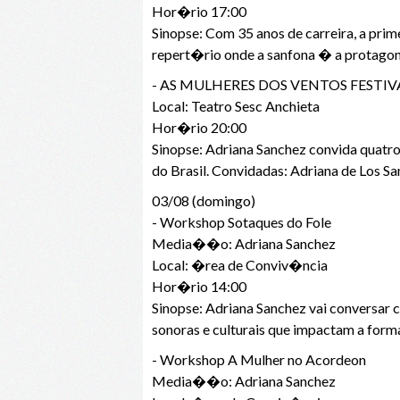
Hor�rio 17:00
Sinopse: Com 35 anos de carreira, a pri
repert�rio onde a sanfona � a protagon
- AS MULHERES DOS VENTOS FESTIV
Local: Teatro Sesc Anchieta
Hor�rio 20:00
Sinopse: Adriana Sanchez convida quatr
do Brasil. Convidadas: Adriana de Los San
03/08 (domingo)
- Workshop Sotaques do Fole
Media��o: Adriana Sanchez
Local: �rea de Conviv�ncia
Hor�rio 14:00
Sinopse: Adriana Sanchez vai conversar c
sonoras e culturais que impactam a forma
- Workshop A Mulher no Acordeon
Media��o: Adriana Sanchez