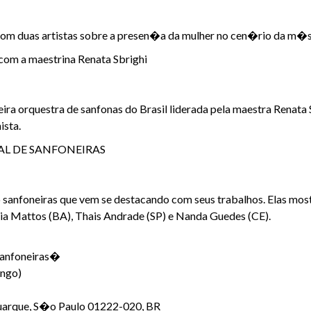
 com duas artistas sobre a presen�a da mulher no cen�rio da m�s
om a maestrina Renata Sbrighi
meira orquestra de sanfonas do Brasil liderada pela maestra Renat
ista.
AL DE SANFONEIRAS
o sanfoneiras que vem se destacando com seus trabalhos. Elas mo
via Mattos (BA), Thais Andrade (SP) e Nanda Guedes (CE).
Sanfoneiras�
ingo)
 Buarque, S�o Paulo 01222-020, BR