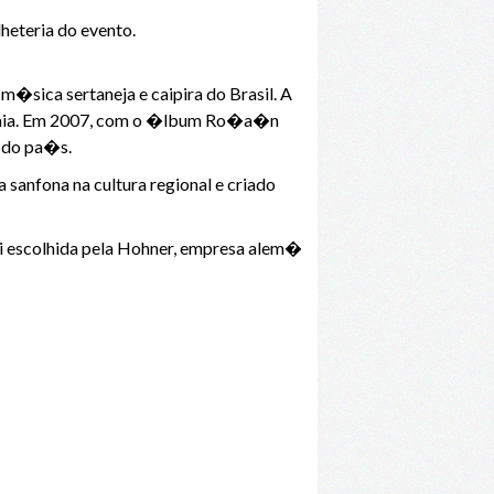
lheteria do evento.
�sica sertaneja e caipira do Brasil. A
 Saia. Em 2007, com o �lbum Ro�a�n
a do pa�s.
sanfona na cultura regional e criado
foi escolhida pela Hohner, empresa alem�