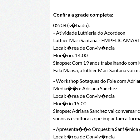
Confira a grade completa:
02/08 (s�bado):
- Atividade Luthieria do Acordeon
Luthier Mari Santana - EMPELICAMARI
Local: �rea de Conviv�ncia
Hor�rio: 14:00
Sinopse: Com 19 anos trabalhando com l
Fala Mansa, a luthier Mari Santana vai 
- Workshop Sotaques do Fole com Adriana
Media��o: Adriana Sanchez
Local: �rea de Conviv�ncia
Hor�rio 15:00
Sinopse: Adriana Sanchez vai conversar c
sonoras e culturais que impactam a forma
- Apresenta��o Orquestra Sanf�nica c
Local: �rea de Conviv�ncia