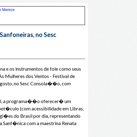
Sanfoneiras, no Sesc
ona e os instrumentos de fole como seus
s Mulheres dos Ventos - Festival de
e agosto, no Sesc Consola��o, com
eral, a programa��o oferecer� um
pet�culo (com acessibilidade em Libras,
gi�es do Brasil por dia, representando
ra Sanf�nica com a maestrina Renata