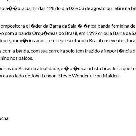
sola��o, a partir das 12h do dia 02 e 03 de agosto ou retire na bi
compositora e l�der da Barra da Saia � �nica banda feminina de m
 com a banda Orqu�deas do Brasil, em 1999 criou a Barra da
ino e, por v�rios anos, tem representado o Brasil em eventos for
 com a banda, com sua carreira solo tem trazido a import�ncia da 
nino nos palcos.
iras do Brasil na atualidade, e � a �nica artista brasileira que 
rca ao lado de John Lennon, Stevie Wonder e Iron Maiden.
Rocha