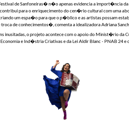
stival de Sanfoneiras� n�o apenas evidencia a import�ncia da m
contribui para o enriquecimento do cen�rio cultural com uma abo
, criando um espa�o para que o p�blico e as artistas possam est
troca de conhecimentos�, comenta a idealizadora Adriana Sanch
 inusitadas, o projeto acontece com o apoio do Minist�rio da 
, Economia e Ind�stria Criativas e da Lei Aldir Blanc - PNAB 24 e 