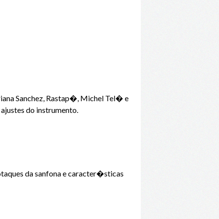
riana Sanchez, Rastap�, Michel Tel� e
ajustes do instrumento.
sotaques da sanfona e caracter�sticas