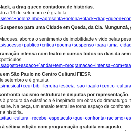
ack, a drag queen contadora de histórias.
o a 13 de setembro e é gratuita.
cias/sesc+belenzinho+apresenta+helena+black+drag+queen+con
ma Suspenso para uma Cidade em Queda, da Cia. Mungunzá,
Marques, aborda o sentimento de imobilidade vivido pelas pess
icias/sucesso+publico+critica+poema+suspenso+para+uma+ci
ramação intensa com teatro e cursos todos os dias da sem
spetáculos
cias/agosto+espaco+ºandar+tem+programacao+intensa+com+te
ia em São Paulo no Centro Cultural FIESP.
e setembro e é gratuita.
as/musical+ceu+bibi+ferreira+estreia+sao+paulo+centro+cultura
confronta racismo estrutural e disputas por representação.
à procura da existência é inspirada em obras do dramaturgo ita
saire. Na peça, um ensaio teatral se torna espaço de confronto 
ia história.
ias/itau+cultural+recebe+espetaculo+que+confronta+racismo+es
a à sétima edição com programação gratuita em agosto.