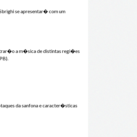
a Sbrighi se apresentar� com um
strar�o a m�sica de distintas regi�es
(PB).
sotaques da sanfona e caracter�sticas