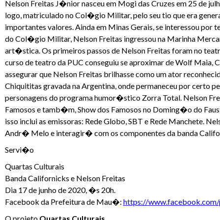
Nelson Freitas J�nior nasceu em Mogi das Cruzes em 25 de julho
logo, matriculado no Col�gio Militar, pelo seu tio que era gen
importantes valores. Ainda em Minas Gerais, se interessou por 
do Col�gio Militar, Nelson Freitas ingressou na Marinha Mercante
art�stica. Os primeiros passos de Nelson Freitas foram no tea
curso de teatro da PUC conseguiu se aproximar de Wolf Maia, C
assegurar que Nelson Freitas brilhasse como um ator reconhecid
Chiquititas gravada na Argentina, onde permaneceu por certo p
personagens do programa humor�stico Zorra Total. Nelson Fre
Famosos e tamb�m, Show dos Famosos no Doming�o do Faust�o.
isso inclui as emissoras: Rede Globo, SBT e Rede Manchete. Nels
Andr� Melo e interagir� com os componentes da banda Califo
Servi�o
Quartas Culturais
Banda Californicks e Nelson Freitas
Dia 17 de junho de 2020, �s 20h.
Facebook da Prefeitura de Mau�:
https://www.facebook.com/p
O projeto
Quartas Culturais