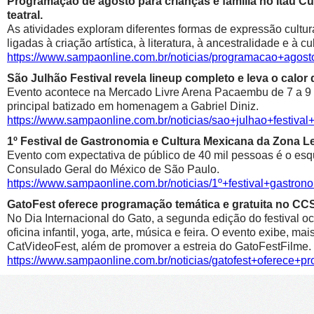
Programação de agosto para crianças e família no Itaú Cul
teatral.
As atividades exploram diferentes formas de expressão cultur
ligadas à criação artística, à literatura, à ancestralidade e à cu
https://www.sampaonline.com.br/noticias/programacao+agosto
São Julhão Festival revela lineup completo e leva o calo
Evento acontece na Mercado Livre Arena Pacaembu de 7 a 9 de 
principal batizado em homenagem a Gabriel Diniz.
https://www.sampaonline.com.br/noticias/sao+julhao+festiv
1º Festival de Gastronomia e Cultura Mexicana da Zona 
Evento com expectativa de público de 40 mil pessoas é o esqu
Consulado Geral do México de São Paulo.
https://www.sampaonline.com.br/noticias/1º+festival+gastr
GatoFest oferece programação temática e gratuita no CC
No Dia Internacional do Gato, a segunda edição do festival oc
oficina infantil, yoga, arte, música e feira. O evento exibe, m
CatVideoFest, além de promover a estreia do GatoFestFilme.
https://www.sampaonline.com.br/noticias/gatofest+oferece+p