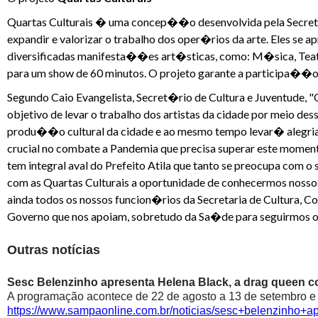
Quartas Culturais � uma concep��o desenvolvida pela Secreta
expandir e valorizar o trabalho dos oper�rios da arte. Eles 
diversificadas manifesta��es art�sticas, como: M�sica, Teatr
para um show de 60 minutos. O projeto garante a participa��o
Segundo Caio Evangelista, Secret�rio de Cultura e Juventude, 
objetivo de levar o trabalho dos artistas da cidade por meio de
produ��o cultural da cidade e ao mesmo tempo levar� alegri
crucial no combate a Pandemia que precisa superar este mome
tem integral aval do Prefeito Atila que tanto se preocupa com o
com as Quartas Culturais a oportunidade de conhecermos nosso
ainda todos os nossos funcion�rios da Secretaria de Cultura, C
Governo que nos apoiam, sobretudo da Sa�de para seguirmos o
Outras notícias
Sesc Belenzinho apresenta Helena Black, a drag queen co
A programação acontece de 22 de agosto a 13 de setembro e é
https://www.sampaonline.com.br/noticias/sesc+belenzinho+