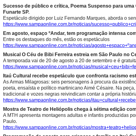
Sucesso de público e crítica, Poema Suspenso para uma
Funarte SP.
Espetáculo dirigido por Luiz Fernando Marques, aborda o sen
https://www.sampaonline.com.br/noticias/sucesso+public
Em agosto, espaço ºAndar, tem programação intensa com 
Entre os destaques do mês, estão os espetáculos
https://www.sampaonline.com.br/noticias/agosto+espaco+º
Musical O Céu de Bibi Ferreira estreia em São Paulo no Ce
A temporada vai de 20 de agosto a 20 de setembro e é gratuit
https://www.sampaonline.com.br/noticias/musical+ceu+bibi+fe
Itaú Cultural recebe espetáculo que confronta racismo est
As Armas Milagrosas: seis personagens à procura da existênci
poeta, ensaísta e político martinicano Aimé Césaire. Na peça,
tradicional e vozes negras reivindicam contar a própria históri
https://www.sampaonline.com.br/noticias/itau+cultural+rece
Mostra de Teatro de Heliópolis chega à sétima edição co
A MTH apresenta montagens adultas e infantis produzidas por 
Paulo.
https://www.sampaonline.com.br/noticias/mostra+teatro+he