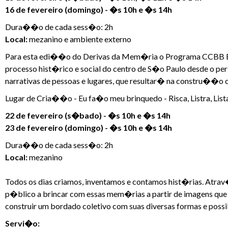
16 de fevereiro (domingo) - �s 10h e �s 14h
Dura��o de cada sess�o: 2h
Local:
mezanino e ambiente externo
Para esta edi��o do Derivas da Mem�ria o Programa CCBB E
processo hist�rico e social do centro de S�o Paulo desde o p
narrativas de pessoas e lugares, que resultar� na constru��o c
Lugar de Cria��o - Eu fa�o meu brinquedo - Risca, Listra, List
22 de fevereiro (s�bado) - �s 10h e �s 14h
23 de fevereiro (domingo) - �s 10h e �s 14h
Dura��o de cada sess�o: 2h
Local:
mezanino
Todos os dias criamos, inventamos e contamos hist�rias. Atr
p�blico a brincar com essas mem�rias a partir de imagens que
construir um bordado coletivo com suas diversas formas e possi
Servi�o: