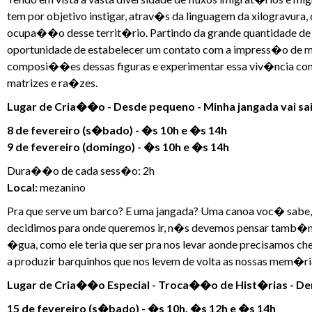
tem por objetivo instigar, atrav�s da linguagem da xilogravura,
ocupa��o desse territ�rio. Partindo da grande quantidade de im
oportunidade de estabelecer um contato com a impress�o de ma
composi��es dessas figuras e experimentar essa viv�ncia com 
matrizes e ra�zes.
Lugar de Cria��o - Desde pequeno - Minha jangada vai sai
8 de fevereiro (s�bado) - �s 10h e �s 14h
9 de fevereiro (domingo) - �s 10h e �s 14h
Dura��o de cada sess�o: 2h
Local:
mezanino
Pra que serve um barco? E uma jangada? Uma canoa voc� sabe, n
decidimos para onde queremos ir, n�s devemos pensar tamb�m d
�gua, como ele teria que ser pra nos levar aonde precisamos c
a produzir barquinhos que nos levem de volta as nossas mem�ri
Lugar de Cria��o Especial - Troca��o de Hist�rias - D
15 de fevereiro (s�bado) - �s 10h, �s 12h e �s 14h