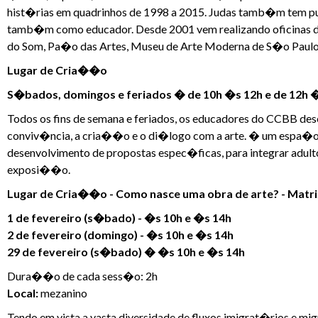
hist�rias em quadrinhos de 1998 a 2015. Judas tamb�m tem publ
tamb�m como educador. Desde 2001 vem realizando oficinas de 
do Som, Pa�o das Artes, Museu de Arte Moderna de S�o Paulo, 
Lugar de Cria��o
S�bados, domingos e feriados � de 10h �s 12h e de 12h 
Todos os fins de semana e feriados, os educadores do CCBB 
conviv�ncia, a cria��o e o di�logo com a arte. � um espa�o
desenvolvimento de propostas espec�ficas, para integrar adu
exposi��o.
Lugar de Cria��o - Como nasce uma obra de arte? - Matriz
1 de fevereiro (s�bado) - �s 10h e �s 14h
2 de fevereiro (domingo) - �s 10h e �s 14h
29 de fevereiro (s�bado) � �s 10h e �s 14h
Dura��o de cada sess�o: 2h
Local:
mezanino
Tendo em vista a vasta diversidade de fluxos imigrat�rios e