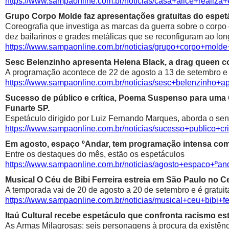
https://www.sampaonline.com.br/noticias/casa+alice+realiza
Grupo Corpo Molde faz apresentações gratuitas do espetá
Coreografia que investiga as marcas da guerra sobre o corpo
dez bailarinos e grades metálicas que se reconfiguram ao lon
https://www.sampaonline.com.br/noticias/grupo+corpo+mold
Sesc Belenzinho apresenta Helena Black, a drag queen co
A programação acontece de 22 de agosto a 13 de setembro e é
https://www.sampaonline.com.br/noticias/sesc+belenzinho+
Sucesso de público e crítica, Poema Suspenso para uma
Funarte SP.
Espetáculo dirigido por Luiz Fernando Marques, aborda o sen
https://www.sampaonline.com.br/noticias/sucesso+public
Em agosto, espaço ºAndar, tem programação intensa com 
Entre os destaques do mês, estão os espetáculos
https://www.sampaonline.com.br/noticias/agosto+espaco+º
Musical O Céu de Bibi Ferreira estreia em São Paulo no Ce
A temporada vai de 20 de agosto a 20 de setembro e é gratuit
https://www.sampaonline.com.br/noticias/musical+ceu+bibi+fe
Itaú Cultural recebe espetáculo que confronta racismo est
As Armas Milagrosas: seis personagens à procura da existênci