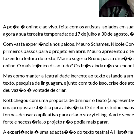
A pe�a � online e ao vivo, feita com os artistas isolados em 
agora a sua terceira temporada: de 17 de julho a 30 de agosto,
Com vasta experi�ncia nos palcos, Mauro Schames, Nicole Cor
primeiros passos para o projeto em abril. Mauro apresentou o text
fazendo a leitura do texto, Mauro sugeriu Bruno para a dire��
online. O mais ir�nico disso tudo? Os tr�s ainda n�o se encon
Mas como manter a teatralidade inerente ao texto estando a 
texto, pesquisa de linguagem, e junto com tudo isso, crise dos
deu vaz�o � vontade de criar.
Kott chegou com uma proposta de diminuir o texto (a aprese
uma proposta est�tica para a hist�ria. O diretor estudou exau
formas de usar o aplicativo para criar o storytelling. A arte v
forte e necess�ria, o projeto n�o podia mais parar.
A experi�ncia � uma adapta��o do texto teatral A Hist�ria