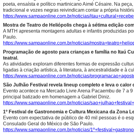
poeta, ensaísta e político martinicano Aimé Césaire. Na peça,
tradicional e vozes negras reivindicam contar a própria históri
https://www.sampaonline.com.br/noticias/itau+cultural+rece
Mostra de Teatro de Heliópolis chega à sétima edição co
A MTH apresenta montagens adultas e infantis produzidas por 
Paulo.
https://www.sampaonline.com.br/noticias/mostra+teatro+he
Programação de agosto para crianças e família no Itaú Cul
teatral.
As atividades exploram diferentes formas de expressão cultur
ligadas à criação artística, à literatura, à ancestralidade e à cu
https://www.sampaonline.com.br/noticias/programacao+agosto
São Julhão Festival revela lineup completo e leva o calo
Evento acontece na Mercado Livre Arena Pacaembu de 7 a 9 de 
principal batizado em homenagem a Gabriel Diniz.
https://www.sampaonline.com.br/noticias/sao+julhao+festiv
1º Festival de Gastronomia e Cultura Mexicana da Zona 
Evento com expectativa de público de 40 mil pessoas é o esqu
Consulado Geral do México de São Paulo.
https://www.sampaonline.com.br/noticias/1º+festival+gastr