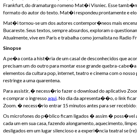
Frankfurt, do dramaturgo romeno Mat�i Visniec. Esse tamb�
formato do autor do texto. Mat�i respondeu prontamente e el
Mat�i tornou-se um dos autores contempor�neos mais encenado
Bucareste. Seus textos, sempre absurdos, exploram o questioname
Atualmente, vive em Paris e trabalha como jornalista no Radio Fr
Sinopse
A pe�a conta a hist�ria de um casal de desconhecidos que aco
precisam um do outro para montar esse grande quebra-cabe�a 
elementos da cultura pop, internet, teatro e cinema com o noss
restringe a uma quarentena.
Para assistir, � necess�rio fazer o download do aplicativo Zoo
e comprar o ingresso
aqui
. No dia da apresenta��o, o link fic
Zoom. � necess�rio entrar 15 minutos antes para ser recebido
Os microfones do p�blico ficam ligados � assim � poss�vel a
cada um em sua casa, fazendo alongamento, aquecimento, limpeza
desligados em um lugar silencioso e a experi�ncia teatral se (re)i