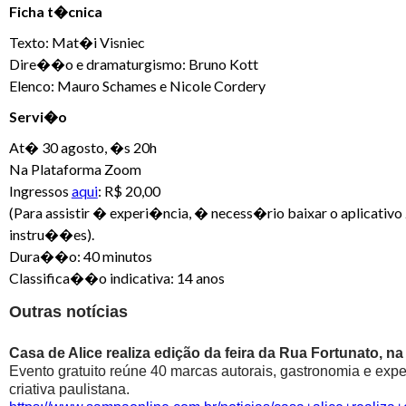
Ficha t�cnica
Texto: Mat�i Visniec
Dire��o e dramaturgismo: Bruno Kott
Elenco: Mauro Schames e Nicole Cordery
Servi�o
At� 30 agosto, �s 20h
Na Plataforma Zoom
Ingressos
aqui
: R$ 20,00
(Para assistir � experi�ncia, � necess�rio baixar o aplicativo
instru��es).
Dura��o: 40 minutos
Classifica��o indicativa: 14 anos
Outras notícias
Casa de Alice realiza edição da feira da Rua Fortunato, na
Evento gratuito reúne 40 marcas autorais, gastronomia e exp
criativa paulistana.