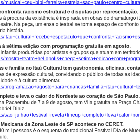
as/musical+ceu+bibi+ferreira+estreia+sao+paulo+centro+cultura
confronta racismo estrutural e disputas por representação.
à procura da existência é inspirada em obras do dramaturgo ita
saire. Na peça, um ensaio teatral se torna espaço de confronto 
ia história.
ias/itau+cultural+recebe+espetaculo+que+confronta+racismo+es
a à sétima edição com programação gratuita em agosto.
fantis produzidas por artistas e grupos que atuam em territóri
ias/mostra+teatro+heliopolis+chega+setima+edicao+com+progr
e família no Itaú Cultural tem gastronomia, oficinas, contaç
as de expressão cultural, convidando o público de todas as idad
alidade e à cultura alimentar.
ias/programacao+agosto+para+criancas+familia+itau+cultural+t
mpleto e leva o calor do Nordeste ao coração de São Paulo.
 Pacaembu de 7 a 9 de agosto, tem Vila gratuita na Praça Char
riel Diniz.
ias/sao+julhao+festival+revela+lineup+completo+leva+calor+n
ra Mexicana da Zona Leste de SP acontece no CERET.
0 mil pessoas é o esquenta do tradicional Festival Día de Mue
ulo.