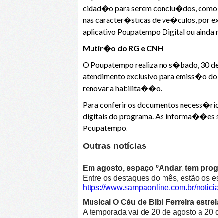
cidad�o para serem conclu�dos, como 
nas caracter�sticas de ve�culos, por ex
aplicativo Poupatempo Digital ou ainda 
Mutir�o do RG e CNH
O Poupatempo realiza no s�bado, 30 de
atendimento exclusivo para emiss�o do 
renovar a habilita��o.
Para conferir os documentos necess�rio
digitais do programa. As informa��es s
Poupatempo.
Outras notícias
Em agosto, espaço ºAndar, tem prog
Entre os destaques do mês, estão os e
https://www.sampaonline.com.br/noti
Musical O Céu de Bibi Ferreira estre
A temporada vai de 20 de agosto a 20 d