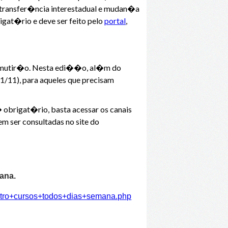
transfer�ncia interestadual e mudan�a
igat�rio e deve ser feito pelo
portal
,
do mutir�o. Nesta edi��o, al�m do
/11), para aqueles que precisam
 obrigat�rio, basta acessar os canais
 ser consultadas no site do
ana.
atro+cursos+todos+dias+semana.php