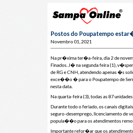
Postos do Poupatempo estar�o 
Novembro 01, 2021
Na pr�xima ter�a-feira, dia 2 de nove
Finados. J� na segunda feira (1), v�spe
de RG e CNH, atendendo apenas �s soli
exce��o � para o Poupatempo de Serra
nesta data.
Na quarta-feira (3), todas as 87 unida
Durante todo o feriado, os canais dig
seguro-desemprego, licenciamento de 
popula��o para os atendimentos remoto
Importante refor�ar que os atendimen