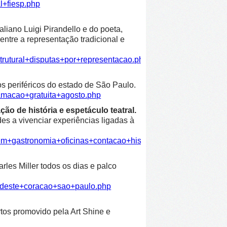
l+fiesp.php
liano Luigi Pirandello e do poeta,
entre a representação tradicional e
trutural+disputas+por+representacao.php
os periféricos do estado de São Paulo.
amacao+gratuita+agosto.php
ão de história e espetáculo teatral.
es a vivenciar experiências ligadas à
em+gastronomia+oficinas+contacao+historia+espetaculo+teatra
les Miller todos os dias e palco
ordeste+coracao+sao+paulo.php
rtos promovido pela Art Shine e