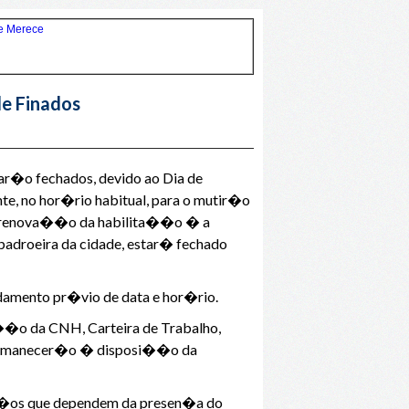
de Finados
ar�o fechados, devido ao Dia de
nte, no hor�rio habitual, para o mutir�o
e e renova��o da habilita��o � a
droeira da cidade, estar� fechado
ndamento pr�vio de data e hor�rio.
a��o da CNH, Carteira de Trabalho,
 permanecer�o � disposi��o da
vi�os que dependem da presen�a do