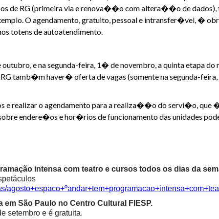
os de RG (primeira via e renova��o com altera��o de dados), 
emplo. O agendamento, gratuito, pessoal e intransfer�vel, � obr
nos totens de autoatendimento.
 outubro, e na segunda-feira, 1� de novembro, a quinta etapa 
RG tamb�m haver� oferta de vagas (somente na segunda-feira, 1
s e realizar o agendamento para a realiza��o do servi�o, que �
obre endere�os e hor�rios de funcionamento das unidades podem
ramação intensa com teatro e cursos todos os dias da sem
spetáculos
cias/agosto+espaco+ºandar+tem+programacao+intensa+com+te
ia em São Paulo no Centro Cultural FIESP.
e setembro e é gratuita.