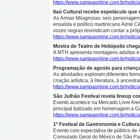
https://www.sampaonline.com.br/notici
Itaú Cultural recebe espetáculo que 
As Armas Milagrosas: seis personagens 
ensaísta e político martinicano Aimé Cé
vozes negras reivindicam contar a própr
https://www.sampaonline.com.br/notic
Mostra de Teatro de Heliópolis cheg
A MTH apresenta montagens adultas e in
https://www.sampaonline.com.br/notic
Programação de agosto para crianças 
As atividades exploram diferentes form
criação artística, à literatura, à ancestr
https://www.sampaonline.com.br/notic
São Julhão Festival revela lineup co
Evento acontece na Mercado Livre Arena
principal batizado em homenagem a Gab
https://www.sampaonline.com.br/notic
1º Festival de Gastronomia e Cultu
Evento com expectativa de público de 4
Consulado Geral do México de São Pa