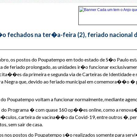
fechados na ter�a-feira (2), feriado nacional 
mbro, os postos do Poupatempo em todo estado de S�o Paulo est
ra de feriado prolongado, as unidades ir�o funcionar exclusivame
cita��es da primeira e segunda via de Carteiras de Identidad
 Negra que, devido ao feriado municipal em comemora��o � pa
des do Poupatempo voltam a funcionar normalmente, mediante age
itais do Programa � com quase 160 op��es online, como a renov
ve�culos, carteira de vacina��o da Covid-19, entre outros �,
s, sem sair de casa.
tos nos postos do Poupatempo s�o realizados somente para ser