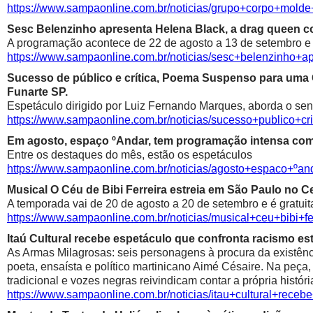
https://www.sampaonline.com.br/noticias/grupo+corpo+mold
Sesc Belenzinho apresenta Helena Black, a drag queen co
A programação acontece de 22 de agosto a 13 de setembro e é
https://www.sampaonline.com.br/noticias/sesc+belenzinho+
Sucesso de público e crítica, Poema Suspenso para uma
Funarte SP.
Espetáculo dirigido por Luiz Fernando Marques, aborda o sen
https://www.sampaonline.com.br/noticias/sucesso+public
Em agosto, espaço ºAndar, tem programação intensa com 
Entre os destaques do mês, estão os espetáculos
https://www.sampaonline.com.br/noticias/agosto+espaco+º
Musical O Céu de Bibi Ferreira estreia em São Paulo no Ce
A temporada vai de 20 de agosto a 20 de setembro e é gratuit
https://www.sampaonline.com.br/noticias/musical+ceu+bibi+fe
Itaú Cultural recebe espetáculo que confronta racismo est
As Armas Milagrosas: seis personagens à procura da existênci
poeta, ensaísta e político martinicano Aimé Césaire. Na peça,
tradicional e vozes negras reivindicam contar a própria históri
https://www.sampaonline.com.br/noticias/itau+cultural+rece