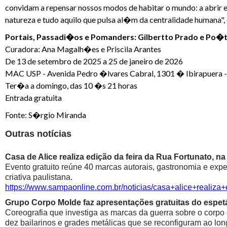
convidam a repensar nossos modos de habitar o mundo: a abrir 
natureza e tudo aquilo que pulsa al�m da centralidade humana"
Portais, Passadi�os e Pomanders: Gilbertto Prado e Po�ti
Curadora: Ana Magalh�es e Priscila Arantes
De 13 de setembro de 2025 a 25 de janeiro de 2026
MAC USP - Avenida Pedro �lvares Cabral, 1301 � Ibirapuera 
Ter�a a domingo, das 10 �s 21 horas
Entrada gratuita
Fonte: S�rgio Miranda
Outras notícias
Casa de Alice realiza edição da feira da Rua Fortunato, na
Evento gratuito reúne 40 marcas autorais, gastronomia e exp
criativa paulistana.
https://www.sampaonline.com.br/noticias/casa+alice+realiza
Grupo Corpo Molde faz apresentações gratuitas do espetá
Coreografia que investiga as marcas da guerra sobre o corpo
dez bailarinos e grades metálicas que se reconfiguram ao lon