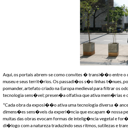
Aqui, os portais abrem-se como convites � transi��o entre o den
museu e seus territ�rios. Os passadi�os s�o linhas t�nues, pon
pomander, artefato criado na Europa medieval para filtrar os o
tecnologia sens�vel; presen�a olfativa que ativa mem�rias e c
"Cada obra da exposi��o ativa uma tecnologia diversa � ances
dimens�es sens�veis da experi�ncia que escapam � nossa per
muitas das obras evocam formas de intelig�ncia vegetal e for
di�logo com a natureza traduzindo seus ritmos, sutilezas e t