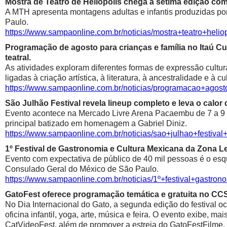
Mostra de Teatro de Heliópolis chega à sétima edição co
A MTH apresenta montagens adultas e infantis produzidas por 
Paulo.
https://www.sampaonline.com.br/noticias/mostra+teatro+he
Programação de agosto para crianças e família no Itaú Cul
teatral.
As atividades exploram diferentes formas de expressão cultur
ligadas à criação artística, à literatura, à ancestralidade e à cu
https://www.sampaonline.com.br/noticias/programacao+agosto
São Julhão Festival revela lineup completo e leva o calo
Evento acontece na Mercado Livre Arena Pacaembu de 7 a 9 de 
principal batizado em homenagem a Gabriel Diniz.
https://www.sampaonline.com.br/noticias/sao+julhao+festiv
1º Festival de Gastronomia e Cultura Mexicana da Zona 
Evento com expectativa de público de 40 mil pessoas é o esqu
Consulado Geral do México de São Paulo.
https://www.sampaonline.com.br/noticias/1º+festival+gastr
GatoFest oferece programação temática e gratuita no CC
No Dia Internacional do Gato, a segunda edição do festival oc
oficina infantil, yoga, arte, música e feira. O evento exibe, m
CatVideoFest, além de promover a estreia do GatoFestFilme.