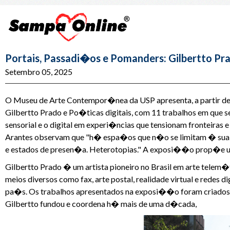
Portais, Passadi�os e Pomanders: Gilbertto P
Setembro 05, 2025
O Museu de Arte Contempor�nea da USP apresenta, a partir d
Gilbertto Prado e Po�ticas digitais, com 11 trabalhos em que 
sensorial e o digital em experi�ncias que tensionam fronteiras
Arantes observam que "h� espa�os que n�o se limitam � sua t
e estados de presen�a. Heterotopias." A exposi��o prop�e um
Gilbertto Prado � um artista pioneiro no Brasil em arte telem�
meios diversos como fax, arte postal, realidade virtual e redes
pa�s. Os trabalhos apresentados na exposi��o foram criados
Gilbertto fundou e coordena h� mais de uma d�cada,