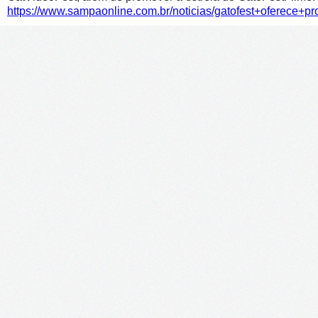
https://www.sampaonline.com.br/noticias/gatofest+oferece+p