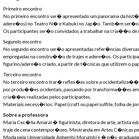
Primeiro encontro
No primeiro encontro ser� apresentado um panorama da hist�
adere�os) no Teatro N� e Kabuki no Jap�o. Tamb�m ser�o con
Os participantes ser�o convidados a trabalhar na cria��o de um
Segundo encontro
No segundo encontro ser�o apresentadas refer�ncias diversas
empregadas na constru��o de trajes e adere�os. Os participa
figurino/adere�o criado, a partir de t�cnicas que utilizem o pap
Terceiro encontro
No terceiro encontro trar� reflex�es sobre a ocidentaliza��o 
por produ��es ocidentais, passando por transforma��es em 
cria��es realizadas pelos participantes.
Materiais necess�rios: Papel (craft ou papel sulfite, folha de jorn
Sobre a professora
Maria Cec�lia Amaral � figurinista, diretora de arte, artista 
traje de cena contempor�neo. Mestranda em Artes C�nicas p
Moda pela Universidade Anhembi Morumbi e � p�s-graduada em 