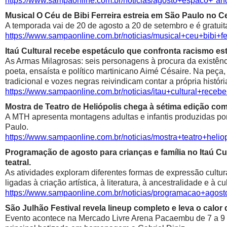
https://www.sampaonline.com.br/noticias/agosto+espaco+º
Musical O Céu de Bibi Ferreira estreia em São Paulo no Ce
A temporada vai de 20 de agosto a 20 de setembro e é gratuit
https://www.sampaonline.com.br/noticias/musical+ceu+bibi+fe
Itaú Cultural recebe espetáculo que confronta racismo est
As Armas Milagrosas: seis personagens à procura da existênci
poeta, ensaísta e político martinicano Aimé Césaire. Na peça,
tradicional e vozes negras reivindicam contar a própria históri
https://www.sampaonline.com.br/noticias/itau+cultural+rece
Mostra de Teatro de Heliópolis chega à sétima edição co
A MTH apresenta montagens adultas e infantis produzidas por 
Paulo.
https://www.sampaonline.com.br/noticias/mostra+teatro+he
Programação de agosto para crianças e família no Itaú Cul
teatral.
As atividades exploram diferentes formas de expressão cultur
ligadas à criação artística, à literatura, à ancestralidade e à cu
https://www.sampaonline.com.br/noticias/programacao+agosto
São Julhão Festival revela lineup completo e leva o calo
Evento acontece na Mercado Livre Arena Pacaembu de 7 a 9 de 