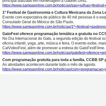
principal batizado em homenagem a Gabriel Diniz.
https://www.sampaonline.com.br/noticias/sao+julhao+festiv
1º Festival de Gastronomia e Cultura Mexicana da Zona 
Evento com expectativa de público de 40 mil pessoas é o esqu
Consulado Geral do México de São Paulo.
https://www.sampaonline.com.br/noticias/1º+festival+gastr
GatoFest oferece programação temática e gratuita no CC
No Dia Internacional do Gato, a segunda edição do festival oc
oficina infantil, yoga, arte, música e feira. O evento exibe, m
CatVideoFest, além de promover a estreia do GatoFestFilme.
https://www.sampaonline.com.br/noticias/gatofest+oferece+p
Com programação gratuita para toda a família, CCBB SP p
As atividades acontecem durante todo o mês de agosto.
https://www.sampaonline.com.br/noticias/com+programacao+g