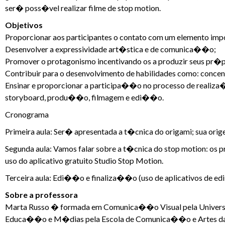
ser� poss�vel realizar filme de stop motion.
Objetivos
Proporcionar aos participantes o contato com um elemento impo
Desenvolver a expressividade art�stica e de comunica��o;
Promover o protagonismo incentivando os a produzir seus pr�pr
Contribuir para o desenvolvimento de habilidades como: concen
Ensinar e proporcionar a participa��o no processo de realiz
storyboard, produ��o, filmagem e edi��o.
Cronograma
Primeira aula: Ser� apresentada a t�cnica do origami; sua ori
Segunda aula: Vamos falar sobre a t�cnica do stop motion: o
uso do aplicativo gratuito Studio Stop Motion.
Terceira aula: Edi��o e finaliza��o (uso de aplicativos de e
Sobre a professora
Marta Russo � formada em Comunica��o Visual pela Unive
Educa��o e M�dias pela Escola de Comunica��o e Artes da 