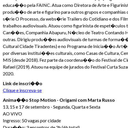
educa��o pela FAINC. Atua como Diretora de Arte e Figurini
produ��o de arte e figurino para outros grupos e companhias 
s�rie O Processo, da webs�rie Trailers do Cotidiano e dos Film
trabalhos audiovisuais. Atuou como figurinista de espet�culos t
Can��es, Companhia Abapuru, N�cleo de Teatro Contando Hist
outras. Dirigiu produ��es audiovisuais de turmas de forma��
Cultural Cidade Tiradentes) e no Programa de Inicia��o Art�
por diversas institui��es culturais, como Casas de Cultura, Cen
MIS (desde 2018). Fez parte da coordena��o do Festival de Ci
Rafael (2019). Atuou na equipe de jurados do Festival Curta Su
2020.
Link de inscri��o
Clique e inscreva-se
Anima��o Stop Motion - Origami com Marta Russo
13, 15 e 17 de setembro - Segunda, Quarta e Sexta
AO VIVO
Ingresso: 50 vagas por cidade
Dura��o: 3 encontros de 2h (6h total)