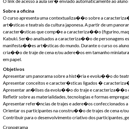
O link de acesso a aula ser� enviado automaticamente ao aluno 
Sobre a oficina
O curso apresenta uma contextualiza��o sobre a caracteri
art�sticas e teatrais da cultura japonesa. A partir de um panor
caracter�sticas que comp�e a caracteriza��o (figurino, maq
Kabuki. Ser�o analisados a caracteriza��o de personagens est
manifesta��es art�sticas do mundo. Durante o curso os aluno
cria��o de traje de cena e/ou adere�os em tamanho miniatura
em papel.
Objetivos
Apresentar um panorama sobre a hist�ria e evolu��o do teat
Apresentar conceitos e caracter�sticas ligados � caracteriz
Apresentar an�lises da evolu��o do traje e caracteriza��o 
Refletir sobre as materialidades, tecnologias e formas emprega
Apresentar refer�ncias de trajes e adere�os confeccionados a p
Orientar os participantes na constru��o de trajes de cena e/o
Contribuir para o desenvolvimento criativo dos participantes,
Cronograma