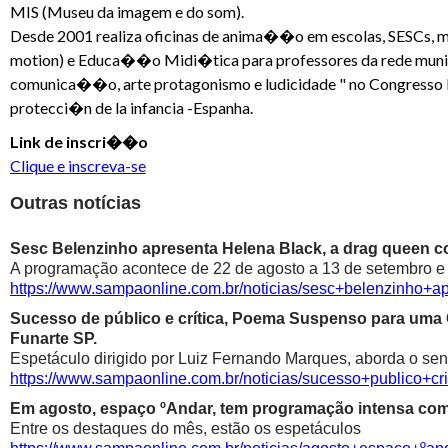
MIS (Museu da imagem e do som).
Desde 2001 realiza oficinas de anima��o em escolas, SESCs, 
motion) e Educa��o Midi�tica para professores da rede munic
comunica��o, arte protagonismo e ludicidade " no Congresso In
protecci�n de la infancia -Espanha.
Link de inscri��o
Clique e inscreva-se
Outras notícias
Sesc Belenzinho apresenta Helena Black, a drag queen co
A programação acontece de 22 de agosto a 13 de setembro e é
https://www.sampaonline.com.br/noticias/sesc+belenzinho+
Sucesso de público e crítica, Poema Suspenso para uma
Funarte SP.
Espetáculo dirigido por Luiz Fernando Marques, aborda o sen
https://www.sampaonline.com.br/noticias/sucesso+public
Em agosto, espaço ºAndar, tem programação intensa com 
Entre os destaques do mês, estão os espetáculos