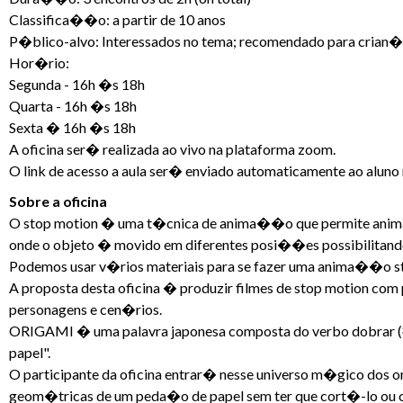
Classifica��o: a partir de 10 anos
P�blico-alvo: Interessados no tema; recomendado para crian�a
Hor�rio:
Segunda - 16h �s 18h
Quarta - 16h �s 18h
Sexta � 16h �s 18h
A oficina ser� realizada ao vivo na plataforma zoom.
O link de acesso a aula ser� enviado automaticamente ao aluno 
Sobre a oficina
O stop motion � uma t�cnica de anima��o que permite anima
onde o objeto � movido em diferentes posi��es possibilitando
Podemos usar v�rios materiais para se fazer uma anima��o stop 
A proposta desta oficina � produzir filmes de stop motion com
personagens e cen�rios.
ORIGAMI � uma palavra japonesa composta do verbo dobrar (折り=
papel".
O participante da oficina entrar� nesse universo m�gico dos o
geom�tricas de um peda�o de papel sem ter que cort�-lo ou co