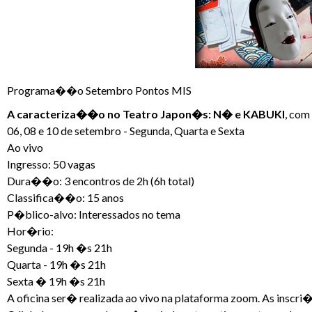
Programa��o Setembro Pontos MIS
A caracteriza��o no Teatro Japon�s: N� e KABUKI
, com
06, 08 e 10 de setembro - Segunda, Quarta e Sexta
Ao vivo
Ingresso: 50 vagas
Dura��o: 3 encontros de 2h (6h total)
Classifica��o: 15 anos
P�blico-alvo: Interessados no tema
Hor�rio:
Segunda - 19h �s 21h
Quarta - 19h �s 21h
Sexta � 19h �s 21h
A oficina ser� realizada ao vivo na plataforma zoom. As inscr