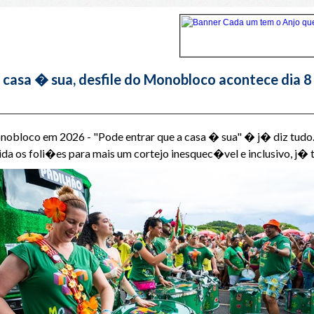
casa � sua, desfile do Monobloco acontece dia 8
nobloco em 2026 - "Pode entrar que a casa � sua" � j� diz tud
da os foli�es para mais um cortejo inesquec�vel e inclusivo, j� 