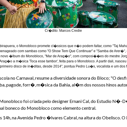
Cr�dito: Marcos Credie
do Ibirapuera, o Monobloco promete cl�ssicos que n�o podem faltar, como "Taj Ma
omenageado com sambas como "O Show Tem Que Continuar" e "Samba de Arer�", e
no novo �lbum do Monobloco, "Mar de Arag�o", com composi��es do mestre Jor
 Arag�o a m�sica 'Toca esse tambor', feita para o Monobloco. A partir dali, nasce
rimeiro disco de in�ditas, desde 2014", pontua Pedro Lu�s, vocalista e um dos
 escola no Carnaval, resume a diversidade sonora do Bloco; "O d
ba, pagode, forr�, m�sica da Bahia, al�m dos nossos hinos autora
 Monobloco foi criada pelo designer Ernani Cal, do Estudio N�-D
onal boneco do Monobloco como elemento central.
14h, na Avenida Pedro �lvares Cabral, na altura do Obelisco. O 