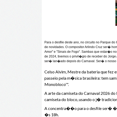
Para o desfile deste ano, no circuito no Parque 
de novidades. O compositor Arlindo Cruz ser� h
Amor" e "Sinais de Fogo". Sambas que estar�o 
de 2024, tivemos o privil�gio de receber do Jorge
ser� lan�ado depois do Carnaval. Ser� o nosso p
Celso Alvim, Mestre da bateria que fez
passeio pela m�sica brasileira: tem sam
Monobloco'".
A arte da camiseta do Carnaval 2026 do
camiseta do bloco, usando o j� tradici
A concentra��o para o desfile ser� �s 
�s 18h.