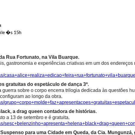
a
ile �s 15h
a da Rua Fortunato, na Vila Buarque.
is, gastronomia e experiências criativas em um dos endereços m
as/casa+alice+realiza+edicao+feira+rua+fortunato+vila+buarqu
s gratuitas do espetáculo de dança 3ª.
a guerra sobre o corpo encerra trilogia dedicada às questões 
econfiguram ao longo da obra.
cias/grupo+corpo+molde+faz+apresentacoes+gratuitas+espetac
ack, a drag queen contadora de histórias.
o a 13 de setembro e é gratuita.
cias/sesc+belenzinho+apresenta+helena+black+drag+queen+con
ma Suspenso para uma Cidade em Queda, da Cia. Mungunzá,