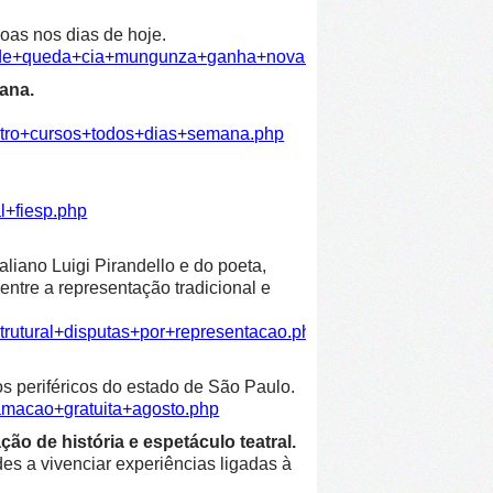
oas nos dias de hoje.
dade+queda+cia+mungunza+ganha+nova+temporada+funarte.ph
ana.
atro+cursos+todos+dias+semana.php
l+fiesp.php
liano Luigi Pirandello e do poeta,
entre a representação tradicional e
trutural+disputas+por+representacao.php
os periféricos do estado de São Paulo.
amacao+gratuita+agosto.php
ão de história e espetáculo teatral.
es a vivenciar experiências ligadas à