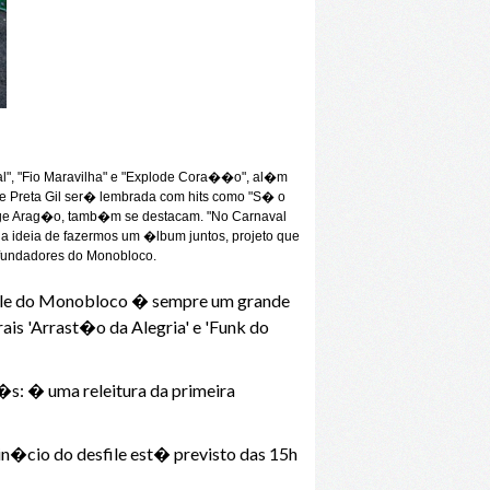
hal", "Fio Maravilha" e "Explode Cora��o", al�m
 Preta Gil ser� lembrada com hits como "S� o
ge Arag�o, tamb�m se destacam. "No Carnaval
u a ideia de fazermos um �lbum juntos, projeto que
 fundadores do Monobloco.
esfile do Monobloco � sempre um grande
is 'Arrast�o da Alegria' e 'Funk do
�s: � uma releitura da primeira
in�cio do desfile est� previsto das 15h