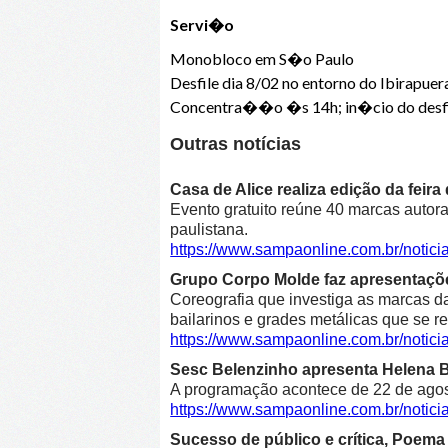
Servi�o
Monobloco em S�o Paulo
Desfile dia 8/02 no entorno do Ibirapuer
Concentra��o �s 14h; in�cio do desf
Outras notícias
Casa de Alice realiza edição da feir
Evento gratuito reúne 40 marcas autora
paulistana.
https://www.sampaonline.com.br/notici
Grupo Corpo Molde faz apresentaçõe
Coreografia que investiga as marcas d
bailarinos e grades metálicas que se r
https://www.sampaonline.com.br/noti
Sesc Belenzinho apresenta Helena Bl
A programação acontece de 22 de agost
https://www.sampaonline.com.br/noti
Sucesso de público e crítica, Poe