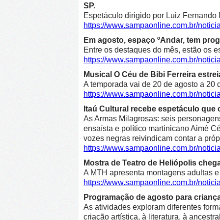
SP.
Espetáculo dirigido por Luiz Fernando 
https://www.sampaonline.com.br/not
Em agosto, espaço ºAndar, tem prog
Entre os destaques do mês, estão os e
https://www.sampaonline.com.br/noti
Musical O Céu de Bibi Ferreira estre
A temporada vai de 20 de agosto a 20 d
https://www.sampaonline.com.br/notici
Itaú Cultural recebe espetáculo que 
As Armas Milagrosas: seis personagens 
ensaísta e político martinicano Aimé Cé
vozes negras reivindicam contar a própr
https://www.sampaonline.com.br/notic
Mostra de Teatro de Heliópolis cheg
A MTH apresenta montagens adultas e in
https://www.sampaonline.com.br/notic
Programação de agosto para crianças 
As atividades exploram diferentes form
criação artística, à literatura, à ancestr