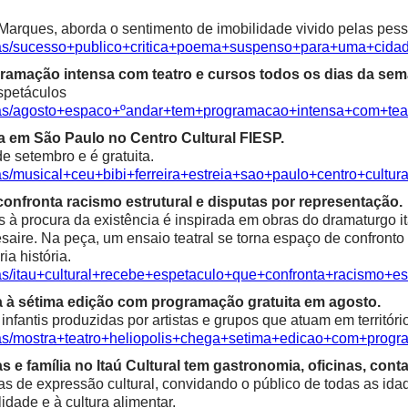
Marques, aborda o sentimento de imobilidade vivido pelas pess
icias/sucesso+publico+critica+poema+suspenso+para+uma+ci
ramação intensa com teatro e cursos todos os dias da sem
spetáculos
cias/agosto+espaco+ºandar+tem+programacao+intensa+com+te
ia em São Paulo no Centro Cultural FIESP.
e setembro e é gratuita.
as/musical+ceu+bibi+ferreira+estreia+sao+paulo+centro+cultura
confronta racismo estrutural e disputas por representação.
à procura da existência é inspirada em obras do dramaturgo ita
saire. Na peça, um ensaio teatral se torna espaço de confronto 
ia história.
ias/itau+cultural+recebe+espetaculo+que+confronta+racismo+es
a à sétima edição com programação gratuita em agosto.
fantis produzidas por artistas e grupos que atuam em territóri
ias/mostra+teatro+heliopolis+chega+setima+edicao+com+progr
e família no Itaú Cultural tem gastronomia, oficinas, contaç
as de expressão cultural, convidando o público de todas as idad
alidade e à cultura alimentar.