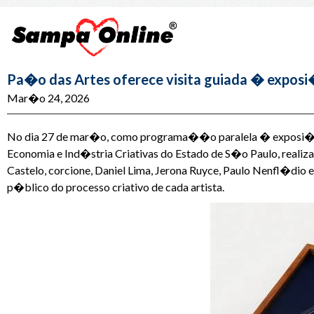
Pa�o das Artes oferece visita guiada � expos
Mar�o 24, 2026
No dia 27 de mar�o, como programa��o paralela � exposi��o "
Economia e Ind�stria Criativas do Estado de S�o Paulo, realiz
Castelo, corcione, Daniel Lima, Jerona Ruyce, Paulo Nenfl�dio 
p�blico do processo criativo de cada artista.