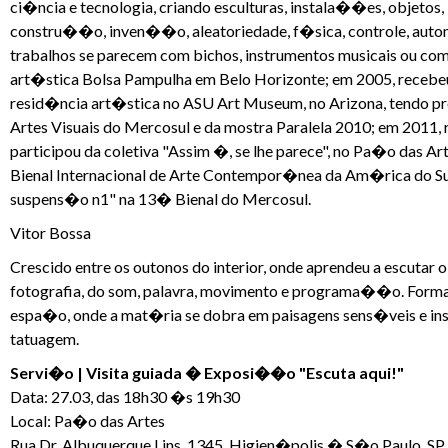
ci�ncia e tecnologia, criando esculturas, instala��es, objetos,
constru��o, inven��o, aleatoriedade, f�sica, controle, aut
trabalhos se parecem com bichos, instrumentos musicais ou c
art�stica Bolsa Pampulha em Belo Horizonte; em 2005, recebeu
resid�ncia art�stica no ASU Art Museum, no Arizona, tendo 
Artes Visuais do Mercosul e da mostra Paralela 2010; em 2011
participou da coletiva "Assim �, se lhe parece", no Pa�o das 
Bienal Internacional de Arte Contempor�nea da Am�rica do Su
suspens�o n1" na 13� Bienal do Mercosul.
Vitor Bossa
Crescido entre os outonos do interior, onde aprendeu a escutar o 
fotografia, do som, palavra, movimento e programa��o. Formad
espa�o, onde a mat�ria se dobra em paisagens sens�veis e inst
tatuagem.
Servi�o | Visita guiada � Exposi��o "Escuta aqui!"
Data: 27.03, das 18h30 �s 19h30
Local: Pa�o das Artes
Rua Dr. Albuquerque Lins, 1345, Higien�polis � S�o Paulo, SP