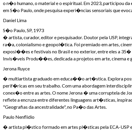
o n�o humano, o material e o espiritual. Em 2023, participou d
em S�o Paulo, onde pesquisa experi�ncias sensoriais que evo
Daniel Lima
S�o Paulo, SP, 1973
� artista, curador, editor e pesquisador. Doutor pela USP, i
ra�a, colonialismo e geopol�tica. Foi premiado em artes, cinema
exposi��es e festivais no Brasil e no exterior, entre eles a 35�
Invis�veis Produ��es, dedicada a projetos em arte, cinema e 
Jerona Ruyce
� multiartista graduado em educa��o art�stica. Explora possibi
perif�ricas em seu trabalho. Com uma abordagem interdisciplina
conex�o entre as artes. O nome Jerona � uma corruptela de Jon
reflete a encruza entre diferentes linguagens art�sticas, insp
"Geografias da ancestralidade", no Pa�o das Artes.
Paulo Nenflidio
� artista pl�stico formado em artes pl�sticas pela ECA-USP e