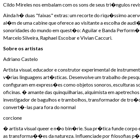
Cildo Mireles nos embalam com os sons de seus tri�ngulos revis
Ainda h� duas "faixas" extras: um recorte do riqu�ssimo acerv
al�m de uma cabine que oferece ao visitante a escolha de aud
sonoridades do mundo em quest�o: Aguilar e Banda Perform�tic
Marcelo Silveira, Raphael Escobar e Vivian Caccuri.
Sobre os artistas
Adriano Castelo
Artista visual, educador e construtor experimental de instrume
v�rias linguagens art�sticas. Desenvolve um trabalho de pesquis
configuram em express�es como objetos sonoros, esculturas s
oficinas. � amante das quinquilharias, alquimista em apetrecho
investigador de bagulhos e trambolhos, transformador de tro�o
convert�-las para fora do normal
corcione
� artista visual queer e n�o bin�rie. Sua pr�tica funde corpo 
as transforma��es da natureza. Influenciade por filosofias p�