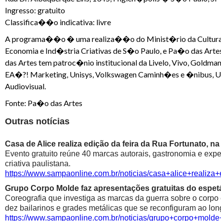
Ingresso: gratuito
Classifica��o indicativa: livre
A programa��o � uma realiza��o do Minist�rio da Cultura, G
Economia e Ind�stria Criativas de S�o Paulo, e Pa�o das Artes
das Artes tem patroc�nio institucional da Livelo, Vivo, Goldman
EA�?! Marketing, Unisys, Volkswagen Caminh�es e �nibus, Uni
Audiovisual.
Fonte: Pa�o das Artes
Outras notícias
Casa de Alice realiza edição da feira da Rua Fortunato, na
Evento gratuito reúne 40 marcas autorais, gastronomia e exp
criativa paulistana.
https://www.sampaonline.com.br/noticias/casa+alice+realiza
Grupo Corpo Molde faz apresentações gratuitas do espetá
Coreografia que investiga as marcas da guerra sobre o corpo
dez bailarinos e grades metálicas que se reconfiguram ao lon
https://www.sampaonline.com.br/noticias/grupo+corpo+mold