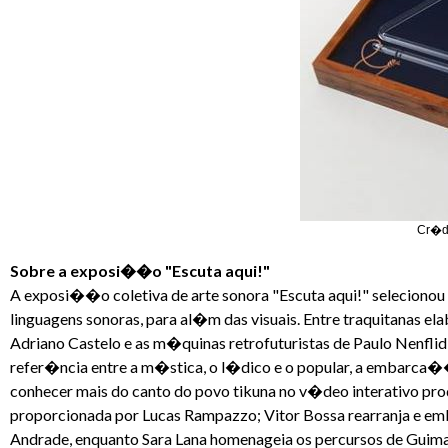
Cr�di
Sobre a exposi��o "Escuta aqui!"
A exposi��o coletiva de arte sonora "Escuta aqui!" selecionou 
linguagens sonoras, para al�m das visuais. Entre traquitanas e
Adriano Castelo e as m�quinas retrofuturistas de Paulo Nenflid
refer�ncia entre a m�stica, o l�dico e o popular, a embarca��
conhecer mais do canto do povo tikuna no v�deo interativo pro
proporcionada por Lucas Rampazzo; Vitor Bossa rearranja e em
Andrade, enquanto Sara Lana homenageia os percursos de Guimar