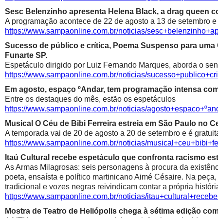
Sesc Belenzinho apresenta Helena Black, a drag queen co
A programação acontece de 22 de agosto a 13 de setembro e é
https://www.sampaonline.com.br/noticias/sesc+belenzinho+
Sucesso de público e crítica, Poema Suspenso para uma
Funarte SP.
Espetáculo dirigido por Luiz Fernando Marques, aborda o sen
https://www.sampaonline.com.br/noticias/sucesso+public
Em agosto, espaço ºAndar, tem programação intensa com 
Entre os destaques do mês, estão os espetáculos
https://www.sampaonline.com.br/noticias/agosto+espaco+º
Musical O Céu de Bibi Ferreira estreia em São Paulo no Ce
A temporada vai de 20 de agosto a 20 de setembro e é gratuit
https://www.sampaonline.com.br/noticias/musical+ceu+bibi+fe
Itaú Cultural recebe espetáculo que confronta racismo est
As Armas Milagrosas: seis personagens à procura da existênci
poeta, ensaísta e político martinicano Aimé Césaire. Na peça,
tradicional e vozes negras reivindicam contar a própria históri
https://www.sampaonline.com.br/noticias/itau+cultural+rece
Mostra de Teatro de Heliópolis chega à sétima edição co