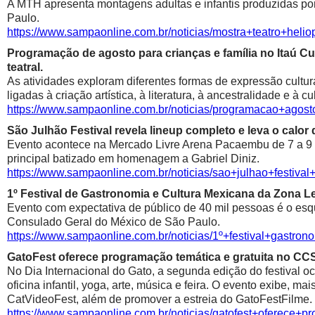
A MTH apresenta montagens adultas e infantis produzidas por 
Paulo.
https://www.sampaonline.com.br/noticias/mostra+teatro+he
Programação de agosto para crianças e família no Itaú Cul
teatral.
As atividades exploram diferentes formas de expressão cultur
ligadas à criação artística, à literatura, à ancestralidade e à cu
https://www.sampaonline.com.br/noticias/programacao+agosto
São Julhão Festival revela lineup completo e leva o calo
Evento acontece na Mercado Livre Arena Pacaembu de 7 a 9 de 
principal batizado em homenagem a Gabriel Diniz.
https://www.sampaonline.com.br/noticias/sao+julhao+festiv
1º Festival de Gastronomia e Cultura Mexicana da Zona 
Evento com expectativa de público de 40 mil pessoas é o esqu
Consulado Geral do México de São Paulo.
https://www.sampaonline.com.br/noticias/1º+festival+gastr
GatoFest oferece programação temática e gratuita no CC
No Dia Internacional do Gato, a segunda edição do festival oc
oficina infantil, yoga, arte, música e feira. O evento exibe, m
CatVideoFest, além de promover a estreia do GatoFestFilme.
https://www.sampaonline.com.br/noticias/gatofest+oferece+p