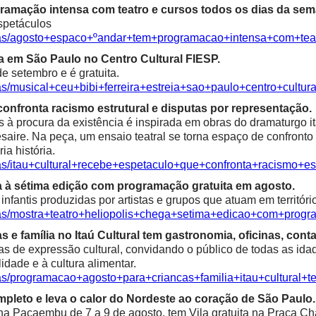
ramação intensa com teatro e cursos todos os dias da sem
spetáculos
cias/agosto+espaco+ºandar+tem+programacao+intensa+com+te
ia em São Paulo no Centro Cultural FIESP.
e setembro e é gratuita.
as/musical+ceu+bibi+ferreira+estreia+sao+paulo+centro+cultura
confronta racismo estrutural e disputas por representação.
à procura da existência é inspirada em obras do dramaturgo ita
saire. Na peça, um ensaio teatral se torna espaço de confronto 
ia história.
ias/itau+cultural+recebe+espetaculo+que+confronta+racismo+es
a à sétima edição com programação gratuita em agosto.
fantis produzidas por artistas e grupos que atuam em territóri
ias/mostra+teatro+heliopolis+chega+setima+edicao+com+progr
e família no Itaú Cultural tem gastronomia, oficinas, contaç
as de expressão cultural, convidando o público de todas as idad
alidade e à cultura alimentar.
ias/programacao+agosto+para+criancas+familia+itau+cultural+t
mpleto e leva o calor do Nordeste ao coração de São Paulo.
 Pacaembu de 7 a 9 de agosto, tem Vila gratuita na Praça Char