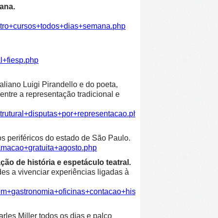
ana.
atro+cursos+todos+dias+semana.php
l+fiesp.php
liano Luigi Pirandello e do poeta,
entre a representação tradicional e
trutural+disputas+por+representacao.php
os periféricos do estado de São Paulo.
amacao+gratuita+agosto.php
ão de história e espetáculo teatral.
es a vivenciar experiências ligadas à
em+gastronomia+oficinas+contacao+historia+espetaculo+teatra
les Miller todos os dias e palco