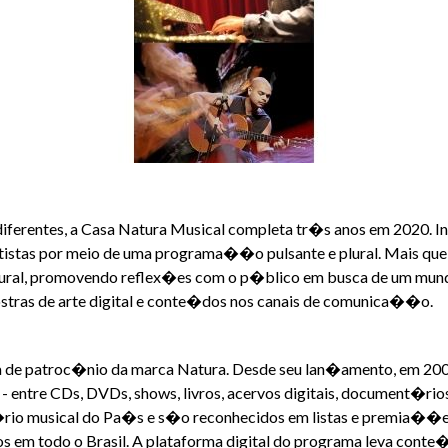
diferentes, a Casa Natura Musical completa tr�s anos em 2020. 
rtistas por meio de uma programa��o pulsante e plural. Mais que
ural, promovendo reflex�es com o p�blico em busca de um mundo 
ostras de arte digital e conte�dos nos canais de comunica��o.
a de patroc�nio da marca Natura. Desde seu lan�amento, em 2005
 entre CDs, DVDs, shows, livros, acervos digitais, document�rio
rio musical do Pa�s e s�o reconhecidos em listas e premia��es 
tos em todo o Brasil. A plataforma digital do programa leva con