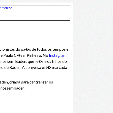
olonistas do pa�s de todos os tempos e
 e Paulo C�sar Pinheiro. No
Instagram
anos sem Baden, que re�ne os filhos do
rno de Baden. A conversa est� marcada
en, criada para centralizar os
0anossembaden.