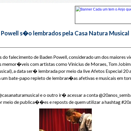
 Powell s�o lembrados pela Casa Natura Musical
s do falecimento de Baden Powell, considerado um dos maiores vi
ias memor�veis com artistas como Vinicius de Moraes, Tom Jobim
cal), a data ser� lembrada por meio da live Afetos Especial 20 
m um bate-papo repleto de lembran�as afetivas e musicais em to
casanaturamusical e o outro ir� acessar a conta @20anos_sembad
 meio de publica��es e reposts de quem utilizar a hashtag #2