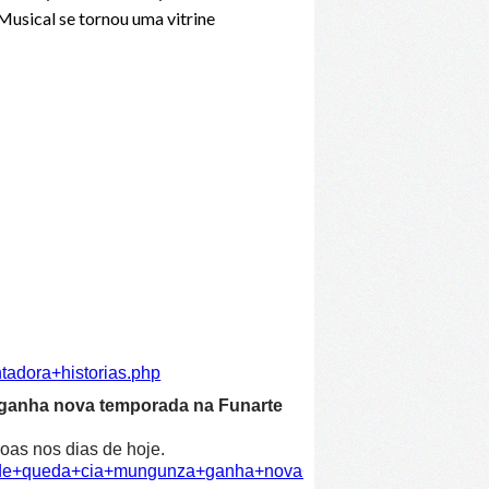
usical se tornou uma vitrine
tadora+historias.php
 ganha nova temporada na Funarte
oas nos dias de hoje.
dade+queda+cia+mungunza+ganha+nova+temporada+funarte.ph