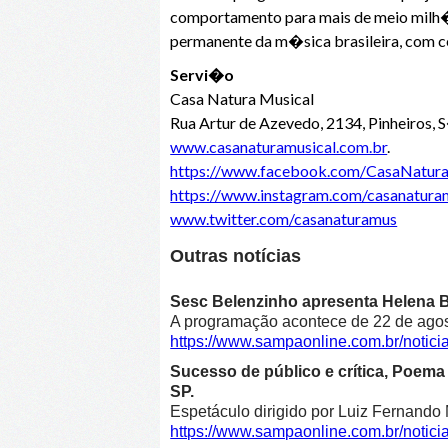
comportamento para mais de meio milh�o
permanente da m�sica brasileira, com c
Servi�o
Casa Natura Musical
Rua Artur de Azevedo, 2134, Pinheiros,
www.casanaturamusical.com.br
.
https://www.facebook.com/CasaNatur
https://www.instagram.com/casanaturam
www.twitter.com/casanaturamus
Outras notícias
Sesc Belenzinho apresenta Helena Bl
A programação acontece de 22 de agost
https://www.sampaonline.com.br/noti
Sucesso de público e crítica, Poe
SP.
Espetáculo dirigido por Luiz Fernando 
https://www.sampaonline.com.br/not