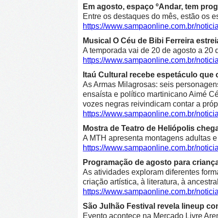
Em agosto, espaço ºAndar, tem prog
Entre os destaques do mês, estão os e
https://www.sampaonline.com.br/noti
Musical O Céu de Bibi Ferreira estre
A temporada vai de 20 de agosto a 20 d
https://www.sampaonline.com.br/notici
Itaú Cultural recebe espetáculo que 
As Armas Milagrosas: seis personagens 
ensaísta e político martinicano Aimé Cé
vozes negras reivindicam contar a própr
https://www.sampaonline.com.br/notic
Mostra de Teatro de Heliópolis cheg
A MTH apresenta montagens adultas e in
https://www.sampaonline.com.br/notic
Programação de agosto para crianças 
As atividades exploram diferentes form
criação artística, à literatura, à ancestr
https://www.sampaonline.com.br/notic
São Julhão Festival revela lineup co
Evento acontece na Mercado Livre Arena