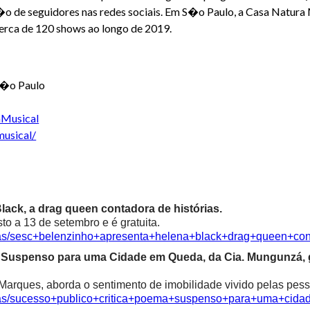
 de seguidores nas redes sociais. Em S�o Paulo, a Casa Natura M
erca de 120 shows ao longo de 2019.
 S�o Paulo
aMusical
usical/
ack, a drag queen contadora de histórias.
o a 13 de setembro e é gratuita.
cias/sesc+belenzinho+apresenta+helena+black+drag+queen+con
ma Suspenso para uma Cidade em Queda, da Cia. Mungunzá,
Marques, aborda o sentimento de imobilidade vivido pelas pess
icias/sucesso+publico+critica+poema+suspenso+para+uma+ci