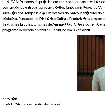
(UNICAMP) e anos de pr�tica em acompanhar cantores l�ricos 
coment�rios entre as apresenta��es junto com Pepes do Vall
Atrav�s dos Tempos" e � um destacado baixo-bar�tono do cen�r
iniciativa. Fundador da Dire��o Cultura Produ��es e espec
Teatro nas Escolas, Oficinas de Anima��o, Cl�ssicos em Cena 
programa dedicado a Verdi e Puccini, no dia 05 de abril.
Servi�o:
Projeto "�pera Atrav�s do Tempo"