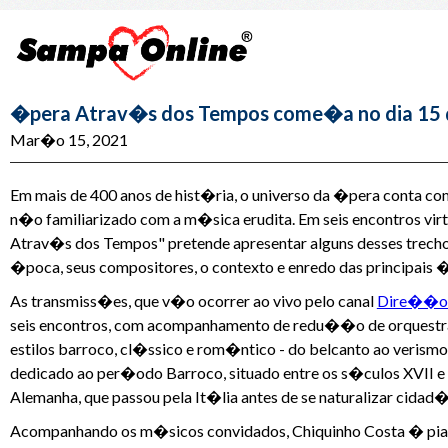
�pera Atrav�s dos Tempos come�a no dia 15
Mar�o 15, 2021
Em mais de 400 anos de hist�ria, o universo da �pera conta 
n�o familiarizado com a m�sica erudita. Em seis encontros vir
Atrav�s dos Tempos" pretende apresentar alguns desses trechos
�poca, seus compositores, o contexto e enredo das principais 
As transmiss�es, que v�o ocorrer ao vivo pelo canal
Dire��o 
seis encontros, com acompanhamento de redu��o de orquestra p
estilos barroco, cl�ssico e rom�ntico - do belcanto ao veris
dedicado ao per�odo Barroco, situado entre os s�culos XVII e
Alemanha, que passou pela It�lia antes de se naturalizar cidad
Acompanhando os m�sicos convidados, Chiquinho Costa � pian