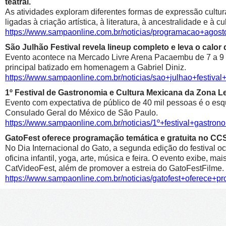
teatral.
As atividades exploram diferentes formas de expressão cultur
ligadas à criação artística, à literatura, à ancestralidade e à cu
https://www.sampaonline.com.br/noticias/programacao+agosto
São Julhão Festival revela lineup completo e leva o calo
Evento acontece na Mercado Livre Arena Pacaembu de 7 a 9 de 
principal batizado em homenagem a Gabriel Diniz.
https://www.sampaonline.com.br/noticias/sao+julhao+festiv
1º Festival de Gastronomia e Cultura Mexicana da Zona 
Evento com expectativa de público de 40 mil pessoas é o esqu
Consulado Geral do México de São Paulo.
https://www.sampaonline.com.br/noticias/1º+festival+gastr
GatoFest oferece programação temática e gratuita no CC
No Dia Internacional do Gato, a segunda edição do festival oc
oficina infantil, yoga, arte, música e feira. O evento exibe, m
CatVideoFest, além de promover a estreia do GatoFestFilme.
https://www.sampaonline.com.br/noticias/gatofest+oferece+p