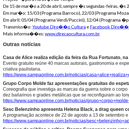
De 15 de mar�o a 20 de abril, sempre �s segundas-feiras, �s 
Em mar�o: 15/03 (Programa Barroco), 22/03 (Programa Mozart
Em abril: 05/04 (Programa Verdi/Puccini), 12/04 (Programa �
Transmiss�o:
Youtube Dire��o Cultura
e
Facebook Dire��o
Mais informa��es:
www.direcaocultura.com.br
Outras notícias
Casa de Alice realiza edição da feira da Rua Fortunato, na
Evento gratuito reúne 40 marcas autorais, gastronomia e exp
criativa paulistana.
https://www.sampaonline.com.br/noticias/casa+alice+realiza
Grupo Corpo Molde faz apresentações gratuitas do espetá
Coreografia que investiga as marcas da guerra sobre o corpo
dez bailarinos e grades metálicas que se reconfiguram ao lon
https://www.sampaonline.com.br/noticias/grupo+corpo+mold
Sesc Belenzinho apresenta Helena Black, a drag queen co
A programação acontece de 22 de agosto a 13 de setembro e é
https://www.sampaonline.com.br/noticias/sesc+belenzinho+