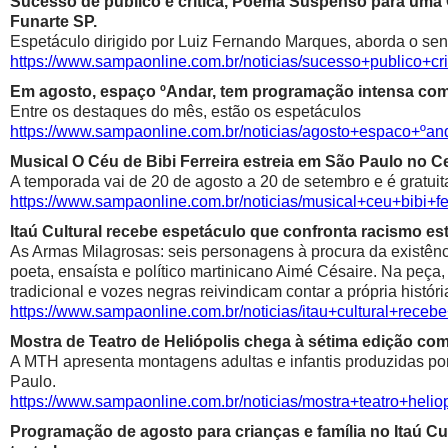
Sucesso de público e crítica, Poema Suspenso para uma
Funarte SP.
Espetáculo dirigido por Luiz Fernando Marques, aborda o sen
https://www.sampaonline.com.br/noticias/sucesso+public
Em agosto, espaço ºAndar, tem programação intensa com 
Entre os destaques do mês, estão os espetáculos
https://www.sampaonline.com.br/noticias/agosto+espaco+º
Musical O Céu de Bibi Ferreira estreia em São Paulo no Ce
A temporada vai de 20 de agosto a 20 de setembro e é gratuit
https://www.sampaonline.com.br/noticias/musical+ceu+bibi+fe
Itaú Cultural recebe espetáculo que confronta racismo est
As Armas Milagrosas: seis personagens à procura da existênci
poeta, ensaísta e político martinicano Aimé Césaire. Na peça,
tradicional e vozes negras reivindicam contar a própria históri
https://www.sampaonline.com.br/noticias/itau+cultural+rece
Mostra de Teatro de Heliópolis chega à sétima edição co
A MTH apresenta montagens adultas e infantis produzidas por 
Paulo.
https://www.sampaonline.com.br/noticias/mostra+teatro+he
Programação de agosto para crianças e família no Itaú Cul