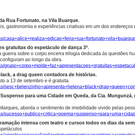
a da Rua Fortunato, na Vila Buarque.
is, gastronomia e experiências criativas em um dos endereços m
as/casa+alice+realiza+edicao+feira+rua+fortunato+vila+buarqu
s gratuitas do espetáculo de dança 3ª.
a guerra sobre o corpo encerra trilogia dedicada às questões 
econfiguram ao longo da obra.
cias/grupo+corpo+molde+faz+apresentacoes+gratuitas+espetac
ack, a drag queen contadora de histórias.
o a 13 de setembro e é gratuita.
cias/sesc+belenzinho+apresenta+helena+black+drag+queen+con
ma Suspenso para uma Cidade em Queda, da Cia. Mungunzá,
Marques, aborda o sentimento de imobilidade vivido pelas pess
icias/sucesso+publico+critica+poema+suspenso+para+uma+ci
ramação intensa com teatro e cursos todos os dias da sem
spetáculos
cias/agosto+espaco+ºandar+tem+programacao+intensa+com+te