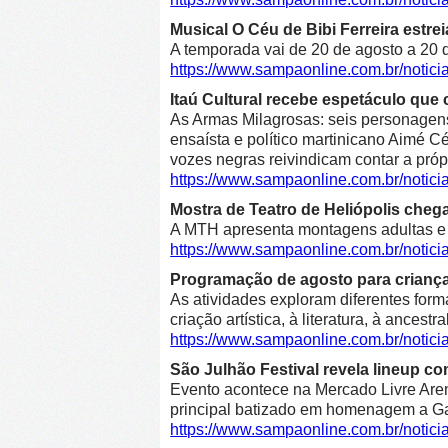
Musical O Céu de Bibi Ferreira estre
A temporada vai de 20 de agosto a 20 d
https://www.sampaonline.com.br/notici
Itaú Cultural recebe espetáculo que 
As Armas Milagrosas: seis personagens 
ensaísta e político martinicano Aimé Cé
vozes negras reivindicam contar a própr
https://www.sampaonline.com.br/notic
Mostra de Teatro de Heliópolis cheg
A MTH apresenta montagens adultas e in
https://www.sampaonline.com.br/notic
Programação de agosto para crianças 
As atividades exploram diferentes form
criação artística, à literatura, à ancestr
https://www.sampaonline.com.br/notic
São Julhão Festival revela lineup co
Evento acontece na Mercado Livre Arena
principal batizado em homenagem a Gab
https://www.sampaonline.com.br/notic