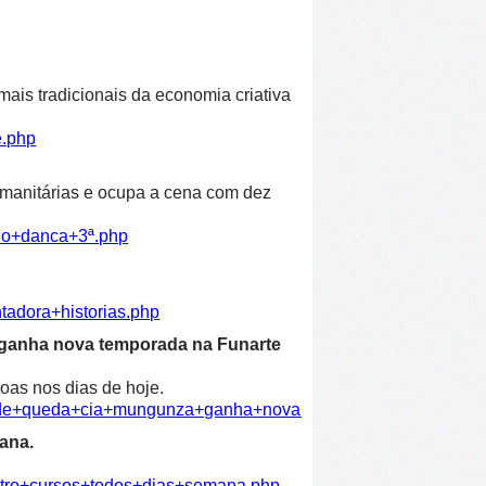
ais tradicionais da economia criativa
e.php
humanitárias e ocupa a cena com dez
ulo+danca+3ª.php
tadora+historias.php
 ganha nova temporada na Funarte
oas nos dias de hoje.
dade+queda+cia+mungunza+ganha+nova+temporada+funarte.ph
ana.
atro+cursos+todos+dias+semana.php