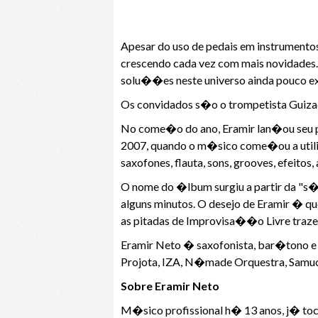
Apesar do uso de pedais em instrumentos
crescendo cada vez com mais novidades.
solu��es neste universo ainda pouco e
Os convidados s�o o trompetista Guizad
No come�o do ano, Eramir lan�ou seu p
2007, quando o m�sico come�ou a utiliz
saxofones, flauta, sons, grooves, efeito
O nome do �lbum surgiu a partir da "s�
alguns minutos. O desejo de Eramir �
as pitadas de Improvisa��o Livre tra
Eramir Neto � saxofonista, bar�tono e 
Projota, IZA, N�made Orquestra, Samuca
Sobre Eramir Neto
M�sico profissional h� 13 anos, j� toco