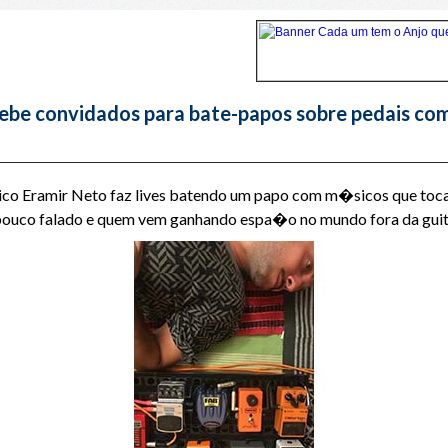
cebe convidados para bate-papos sobre pedais co
sico Eramir Neto faz lives batendo um papo com m�sicos que to
pouco falado e quem vem ganhando espa�o no mundo fora da guit