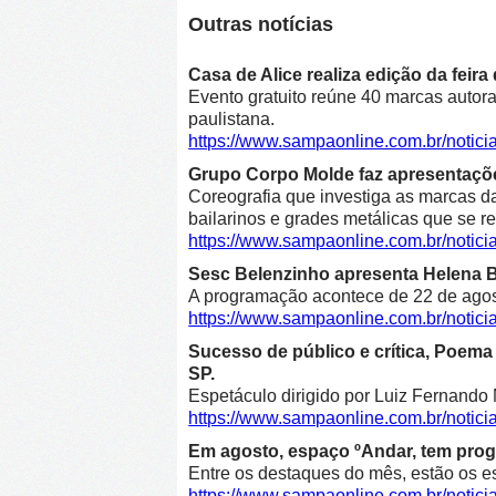
Outras notícias
Casa de Alice realiza edição da feir
Evento gratuito reúne 40 marcas autora
paulistana.
https://www.sampaonline.com.br/notici
Grupo Corpo Molde faz apresentaçõe
Coreografia que investiga as marcas d
bailarinos e grades metálicas que se r
https://www.sampaonline.com.br/noti
Sesc Belenzinho apresenta Helena Bl
A programação acontece de 22 de agost
https://www.sampaonline.com.br/noti
Sucesso de público e crítica, Poe
SP.
Espetáculo dirigido por Luiz Fernando 
https://www.sampaonline.com.br/not
Em agosto, espaço ºAndar, tem prog
Entre os destaques do mês, estão os e
https://www.sampaonline.com.br/noti