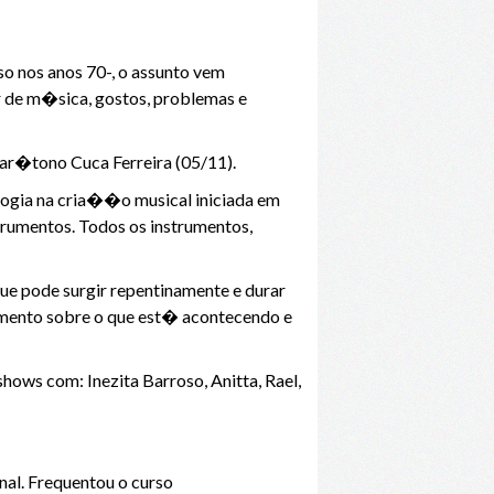
so nos anos 70-, o assunto vem
r de m�sica, gostos, problemas e
ar�tono Cuca Ferreira (05/11).
ogia na cria��o musical iniciada em
rumentos. Todos os instrumentos,
e pode surgir repentinamente e durar
mento sobre o que est� acontecendo e
ws com: Inezita Barroso, Anitta, Rael,
nal. Frequentou o curso