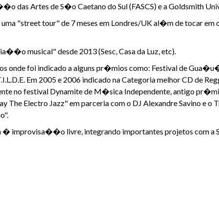
�o das Artes de S�o Caetano do Sul (FASCS) e a Goldsmith Univ
ou uma "street tour" de 7 meses em Londres/UK al�m de tocar e
ria��o musical" desde 2013 (Sesc, Casa da Luz, etc).
ios onde foi indicado a alguns pr�mios como: Festival de Gua�u�
T.I.L.D.E. Em 2005 e 2006 indicado na Categoria melhor CD de Re
mente no festival Dynamite de M�sica Independente, antigo pr�
ay The Electro Jazz" em parceria com o DJ Alexandre Savino e o 
o".
 improvisa��o livre, integrando importantes projetos com a S