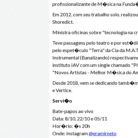
profissionalizante de M�sica na Funda�
Em 2012, com seu trabalho solo, realiz
Shoredict.
Ministra oficinas sobre "tecnologia na c
Teve passagens pelo teatro e por est�d
pelo espet�culo "Terra" da Cia da M.A.
Instrumental (Banalizando) respectiva
instituto IAV com um single chamado "Pl
"Novos Artistas - Melhor M�sica do An
Desde 2018, vem se dedicando tamb�m �
e Vertice.
Servi�o
Bate-papos ao vivo
Data: 8/10, 22/10 e 05/11
Hor�rio: �s 20h
Onde: Instagram
@eramirneto