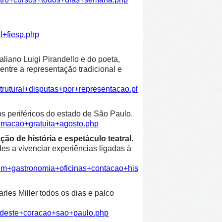
l+fiesp.php
liano Luigi Pirandello e do poeta,
entre a representação tradicional e
trutural+disputas+por+representacao.php
os periféricos do estado de São Paulo.
amacao+gratuita+agosto.php
ão de história e espetáculo teatral.
es a vivenciar experiências ligadas à
em+gastronomia+oficinas+contacao+historia+espetaculo+teatra
les Miller todos os dias e palco
ordeste+coracao+sao+paulo.php