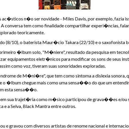
 ac�sticos n�o ser novidade - Miles Davis, por exemplo, fazia is
 A conversa tem como finalidade compartilhar experi�ncias, fala
xplorado teoricamente.
o (8/10), o baterista Maur�cio Takara (22/10) e o saxofonista b
rimeiro �lbum solo, "M�niere", resultado da pesquisa em tecnol
ar equipamentos eletr�nicos para modificar os sons de seus inst
s, assim como voz, tiveram suas sonoridades exploradas.
ndrome de M�ni�re", que tem como sintoma a dislexia sonora, qu
 que o �lbum chegue mais como uma sensa��o do que um entendi
zem esta sensa��o.
em sua trajet�ria como m�sico participou de grava��es e/ou sho
 e a Selva, Black Mantra entre outros.
u e gravou com diversos artistas de renome nacional e internacio