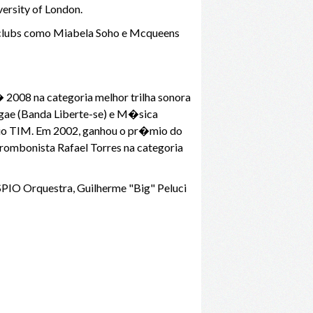
ersity of London.
m clubs como Miabela Soho e Mcqueens
 2008 na categoria melhor trilha sonora
ggae (Banda Liberte-se) e M�sica
mio TIM. Em 2002, ganhou o pr�mio do
Trombonista Rafael Torres na categoria
PIO Orquestra, Guilherme "Big" Peluci