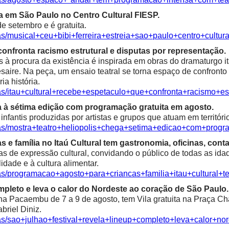
ia em São Paulo no Centro Cultural FIESP.
e setembro e é gratuita.
as/musical+ceu+bibi+ferreira+estreia+sao+paulo+centro+cultura
confronta racismo estrutural e disputas por representação.
à procura da existência é inspirada em obras do dramaturgo ita
saire. Na peça, um ensaio teatral se torna espaço de confronto 
ia história.
ias/itau+cultural+recebe+espetaculo+que+confronta+racismo+es
a à sétima edição com programação gratuita em agosto.
fantis produzidas por artistas e grupos que atuam em territóri
ias/mostra+teatro+heliopolis+chega+setima+edicao+com+progr
e família no Itaú Cultural tem gastronomia, oficinas, contaç
as de expressão cultural, convidando o público de todas as idad
alidade e à cultura alimentar.
ias/programacao+agosto+para+criancas+familia+itau+cultural+t
mpleto e leva o calor do Nordeste ao coração de São Paulo.
 Pacaembu de 7 a 9 de agosto, tem Vila gratuita na Praça Char
riel Diniz.
ias/sao+julhao+festival+revela+lineup+completo+leva+calor+n