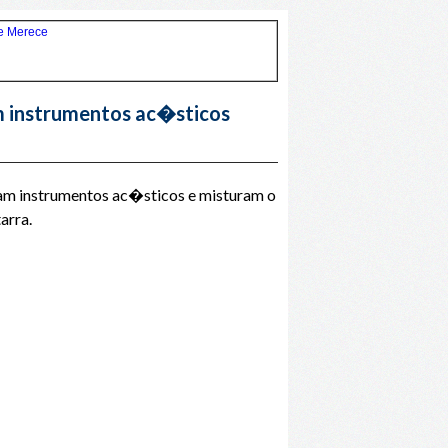
m instrumentos ac�sticos
cam instrumentos ac�sticos e misturam o
arra.