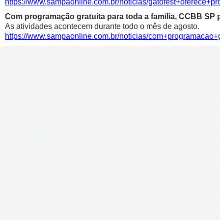
https://www.sampaonline.com.br/noticias/gatofest+oferece+p
Com programação gratuita para toda a família, CCBB SP p
As atividades acontecem durante todo o mês de agosto.
https://www.sampaonline.com.br/noticias/com+programacao+g