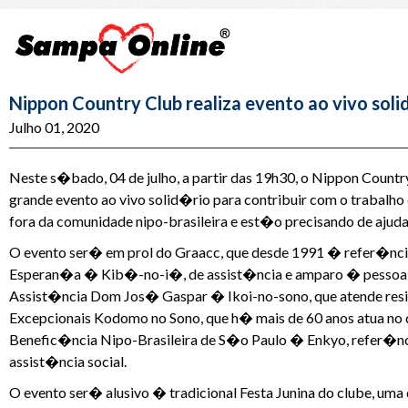
Nippon Country Club realiza evento ao vivo sol
Julho 01, 2020
Neste s�bado, 04 de julho, a partir das 19h30, o Nippon Coun
grande evento ao vivo solid�rio para contribuir com o trabalho
fora da comunidade nipo-brasileira e est�o precisando de aju
O evento ser� em prol do Graacc, que desde 1991 � refer�ncia
Esperan�a � Kib�-no-i�, de assist�ncia e amparo � pessoa com
Assist�ncia Dom Jos� Gaspar � Ikoi-no-sono, que atende res
Excepcionais Kodomo no Sono, que h� mais de 60 anos atua no d
Benefic�ncia Nipo-Brasileira de S�o Paulo � Enkyo, refer�nci
assist�ncia social.
O evento ser� alusivo � tradicional Festa Junina do clube, um