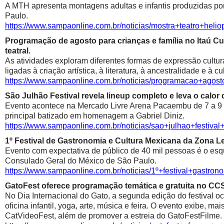
A MTH apresenta montagens adultas e infantis produzidas por 
Paulo.
https://www.sampaonline.com.br/noticias/mostra+teatro+he
Programação de agosto para crianças e família no Itaú Cul
teatral.
As atividades exploram diferentes formas de expressão cultur
ligadas à criação artística, à literatura, à ancestralidade e à cu
https://www.sampaonline.com.br/noticias/programacao+agosto
São Julhão Festival revela lineup completo e leva o calo
Evento acontece na Mercado Livre Arena Pacaembu de 7 a 9 de 
principal batizado em homenagem a Gabriel Diniz.
https://www.sampaonline.com.br/noticias/sao+julhao+festiv
1º Festival de Gastronomia e Cultura Mexicana da Zona 
Evento com expectativa de público de 40 mil pessoas é o esqu
Consulado Geral do México de São Paulo.
https://www.sampaonline.com.br/noticias/1º+festival+gastr
GatoFest oferece programação temática e gratuita no CC
No Dia Internacional do Gato, a segunda edição do festival oc
oficina infantil, yoga, arte, música e feira. O evento exibe, m
CatVideoFest, além de promover a estreia do GatoFestFilme.