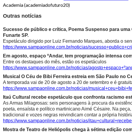
Academia (academiadofuturo20)
Outras notícias
Sucesso de público e crítica, Poema Suspenso para uma
Funarte SP.
Espetáculo dirigido por Luiz Fernando Marques, aborda o sen
https://www.sampaonline.com.br/noticias/sucesso+public
Em agosto, espaço ºAndar, tem programação intensa com 
Entre os destaques do mês, estão os espetáculos
https://www.sampaonline.com.br/noticias/agosto+espaco+º
Musical O Céu de Bibi Ferreira estreia em São Paulo no Ce
A temporada vai de 20 de agosto a 20 de setembro e é gratuit
https://www.sampaonline.com.br/noticias/musical+ceu+bibi+fe
Itaú Cultural recebe espetáculo que confronta racismo est
As Armas Milagrosas: seis personagens à procura da existênci
poeta, ensaísta e político martinicano Aimé Césaire. Na peça,
tradicional e vozes negras reivindicam contar a própria históri
https://www.sampaonline.com.br/noticias/itau+cultural+rece
Mostra de Teatro de Heliópolis chega à sétima edição co